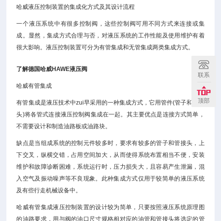
哈威液压控制装置的集成化方式及其设计流程
一个液压系统中有很多控制阀，这些控制阀可用不同方式来连接或集
成。显然，集成方式合理与否，对液压系统的工作性能及使用维护有着
很大影响。液压控制装置可分为有管集成和无管集成两类集成方式。
了解德国
哈威HAWE
液压阀
联系
哈威有管集成
顶部
有管集成是液压技术中zui早采用的一种集成方式，它用管件(管子和管接
头)将各管式连接液压控制阀集成在一起。其主要优点是连接方式简单，
不需要设计和制造油路板或油路块。
缺点是当组成系统的控制元件较多时，要求有较多的管子和管接头，上
下交叉，纵横交错，占用空间加大，从而使得系统布置相当不便，安装
维护和故障诊断困难，系统运行时，压力损失大，且容易产生泄漏，混
入空气及振动噪声等不良现象。此种集成方式仅用于较简单的液压系统
及有些行走机械设备中。
哈威有管集成液压控制装置的设计较为简单，只要按照液压系统原理图
的油路要求，用与阀的油口尺寸规格相对应的油管和管接头将选定的管