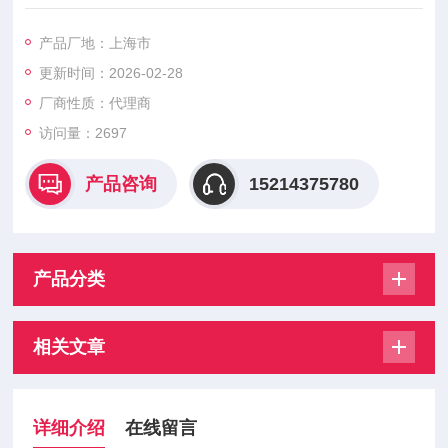
其连接体的统称）两大部分组成。液压装置设计（泛指液压系统
中需自行设计的那些零部件的结构设计的统称）的目的在于选择
产品厂地：上海市
确定元、辅件的连接装配方案、具体结构，设计和绘制液压系统
更新时间：2026-02-28
产品工作图样，并编制技术文件，为制造、组装和调试液压系统
提供依据。0个液压装置设计中的大部分工作量集中在液压控制
厂商性质：代理商
装置的集成化设计中。本章论述和介绍
访问量：2697
产品咨询
15214375780
产品分类
相关文章
详细介绍
在线留言