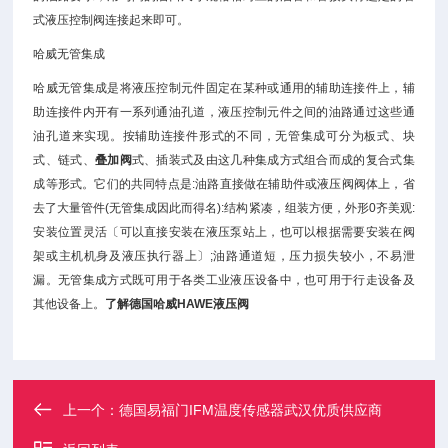
式液压控制阀连接起来即可。
哈威无管集成
哈威无管集成是将液压控制元件固定在某种或通用的辅助连接件上，辅
助连接件内开有一系列通油孔道，液压控制元件之间的油路通过这些通
油孔道来实现。按辅助连接件形式的不同，无管集成可分为板式、块
式、链式、
叠加阀
式、插装式及由这几种集成方式组合而成的复合式集
成等形式。它们的共同特点是:油路直接做在辅助件或液压阀阀体上，省
去了大量管件(无管集成因此而得名):结构紧凑，组装方便，外形0齐美观:
安装位置灵活〔可以直接安装在液压泵站上，也可以根据需要安装在阀
架或主机机身及液压执行器上〕;油路通道短，压力损失较小，不易泄
漏。无管集成方式既可用于各类工业液压设备中，也可用于行走设备及
其他设备上。
了解德国哈威HAWE液压阀
上一个：
德国易福门IFM温度传感器武汉优质供应商