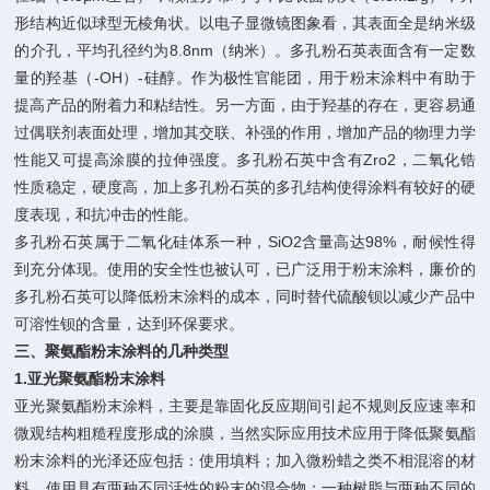
形结构近似球型无棱角状。以电子显微镜图象看，其表面全是纳米级
的介孔，平均孔径约为8.8nm（纳米）。多孔粉石英表面含有一定数
量的羟基（-OH）-硅醇。作为极性官能团，用于粉末涂料中有助于
提高产品的附着力和粘结性。另一方面，由于羟基的存在，更容易通
过偶联剂表面处理，增加其交联、补强的作用，增加产品的物理力学
性能又可提高涂膜的拉伸强度。多孔粉石英中含有Zro2，二氧化锆
性质稳定，硬度高，加上多孔粉石英的多孔结构使得涂料有较好的硬
度表现，和抗冲击的性能。
多孔粉石英属于二氧化硅体系一种，SiO2含量高达98%，耐候性得
到充分体现。使用的安全性也被认可，已广泛用于粉末涂料，廉价的
多孔粉石英可以降低粉末涂料的成本，同时替代硫酸钡以减少产品中
可溶性钡的含量，达到环保要求。
三、
聚氨酯粉末涂料的几种类型
1.
亚光聚氨酯粉末涂料
亚光聚氨酯粉末涂料，主要是靠固化反应期间引起不规则反应速率和
微观结构粗糙程度形成的涂膜，当然实际应用技术应用于降低聚氨酯
粉末涂料的光泽还应包括：使用填料；加入微粉蜡之类不相混溶的材
料，使用具有两种不同活性的粉末的混合物；一种树脂与两种不同的