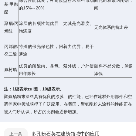
综合性能优良，占耐候型粉末涂料市场
固化时释放封闭剂，
基甲酸
的15%～20%
闻
酯
聚酯/丙
涂层的各项性能优异，尤其是光滑度、
无光体系的抗击差
烯酸
饱满度
丙烯酸/
特殊的保光保色性，附着力优异，易于
癸二酸
薄涂
优良的耐酸雨、臭氧、紫外线，户外使
颜料不易分散，涂膜
氟树脂
用年限长
泽低
注：1级表示zui差，10级表示。
聚氨酯粉末涂料具有优良的涂膜、的性能，已经在建材外用部件和空
调等家电领域获得了广泛应用。在我国，聚氨酯粉末涂料的性能正在
被人们所认识，所占的比例会逐步增加。
多孔粉石英在建筑领域中的应用
上一条