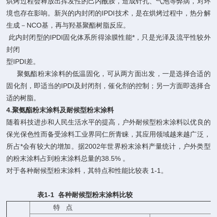
烘烤过程会释放出挥发性的己内酰胺，造成针孔、气泡等弊病，对环
境也存在影响。新兴的内封闭的IPDI技术，是在烘烤过程中，热分解
生成－NCO基，再与羟基聚酯树脂反应。
此内封闭型的IPDI固化体系所得涂膜性能*，只是光泽及流平性较外
封闭
型IPDI差。
聚氨酯粉末涂料的低温固化，可从两方面出发，一是选择合适的
固化剂，即适当的IPDI及封闭剂，催化剂的控制；另一方面即选择合
适的树脂。
4.
聚氨酯粉末涂料及耐候型粉末涂料
随着科技进步和人民生活水平的提高，户外耐候型粉末涂料以优良的
保光保色性而备受涂料工业界同仁所青睐，其应用领域越来越广泛，
所占*会有较大的增加。据2002年世界粉末涂料产量统计，户外类型
的粉末涂料占到粉末涂料总量的38.5% 。
对于各种耐候型粉末涂料，其特点和性能比较表 1-1。
表1-1 各种耐候型粉末涂料比较
特 点