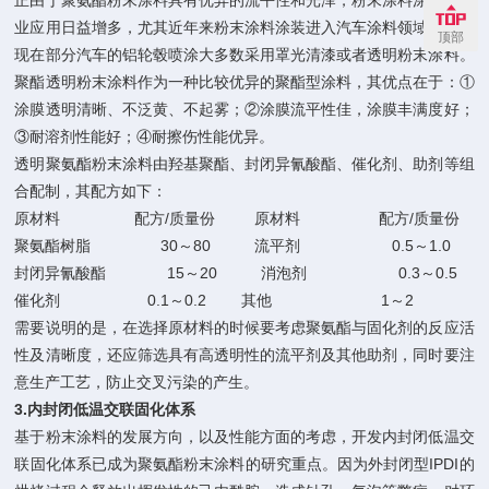
正由于聚氨酯粉末涂料具有优异的流平性和光泽，粉末涂料涂装的工
业应用日益增多，尤其近年来粉末涂料涂装进入汽车涂料领域。例如
顶部
现在部分汽车的铝轮毂喷涂大多数采用罩光清漆或者透明粉末涂料。
聚酯透明粉末涂料作为一种比较优异的聚酯型涂料，其优点在于：①
涂膜透明清晰、不泛黄、不起雾；②涂膜流平性佳，涂膜丰满度好；
③耐溶剂性能好；④耐擦伤性能优异。
透明聚氨酯粉末涂料由羟基聚酯、封闭异氰酸酯、催化剂、助剂等组
合配制，其配方如下：
原材料 配方/质量份 原材料 配方/质量份
聚氨酯树脂 30～80 流平剂 0.5～1.0
封闭异氰酸酯 15～20 消泡剂 0.3～0.5
催化剂 0.1～0.2 其他 1～2
需要说明的是，在选择原材料的时候要考虑聚氨酯与固化剂的反应活
性及清晰度，还应筛选具有高透明性的流平剂及其他助剂，同时要注
意生产工艺，防止交叉污染的产生。
3.
内封闭低温交联固化体系
基于粉末涂料的发展方向，以及性能方面的考虑，开发内封闭低温交
联固化体系已成为聚氨酯粉末涂料的研究重点。因为外封闭型IPDI的