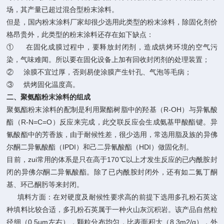
场，其产量已超过混合型粉末涂料。
但是，国内粉末涂料厂家却很少选用此类型的粉末涂料，除固化剂价
格昂贵外，此类型的粉末涂料还存在如下缺点：
① 在固化成膜过程中，要释放封闭剂，造成烘烤环境的空气污
染，气味难闻。所以要在固化设备上加有回收封闭剂的处理装置；
② 涂膜不宜过厚，否则易使涂膜产生针孔、气泡等毛病；
③ 烘烤固化温度高。
二、
聚氨酯粉末涂料的组成
聚氨酯粉末涂料的配制是利用聚酯树脂中的羟基（R-OH）与异氰酸
酯（R-N=C=O）反应来完成，此交联反应会生成氨基甲酸酯键。异
氰酸酯中的芳香族，由于耐候性差，很少选用，常选用脂及族的异佛
尔酮二异氰酸酯（IPDI）和己二异氰酸酯（HDI）做固化剂。
目前，zui常用的体系是只在高于170℃以上才发生反应的已内酰胺封
闭的异佛尔酮二异氰酸酯。除了已内酰胺封闭外，还有如二氮丁酮
基、环己酮肟等来封闭。
填料方面：在对硬度及耐候性要求高的前提下选用多孔粉石英这
种填料比较合适，多孔粉石英属于一种火山灰沉积岩。该产品自然粒
径细（0.5μm左右），颗粒分布均匀，比表面积大（8.3m2/g），外