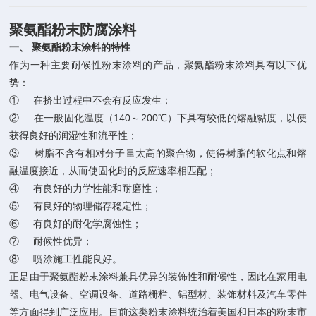
聚氨酯粉末防腐涂料
一、
聚氨酯粉末涂料的特性
作为一种主要耐候性粉末涂料的产品，聚氨酯粉末涂料具有以下优
势：
① 在挤出过程中不会有反应发生；
② 在一般固化温度（140～200℃）下具有较低的熔融黏度，以便
获得良好的润湿性和流平性；
③ 树脂不含有相对分子量太高的聚合物，使得树脂的软化点和熔
融温度接近，从而使固化时的反应速率相匹配；
④ 有良好的力学性能和耐磨性；
⑤ 有良好的物理储存稳定性；
⑥ 有良好的耐化学腐蚀性；
⑦ 耐候性优异；
⑧ 喷涂施工性能良好。
正是由于聚氨酯粉末涂料兼具优异的装饰性和耐候性，因此在家用电
器、电气设备、空调设备、道路栅栏、铝型材、装饰材料及汽车零件
等方面得到广泛应用。目前这类粉末涂料统治着美国和日本的粉末市