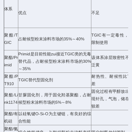
体系
优点
不足
聚酯/T
TGIC有一定毒性，
占耐候型粉末涂料市场的35%～40%
GIC
限制使用
Primid是目前性能zui接近TGIC类的无毒
聚酯/Pr
该体系涂层致密性不
替代品，占耐候型粉末涂料市场的30%
imid
泛黄
～35%
聚酯/P
耐热性、耐候性比TG
TGIC替代型固化剂
T910
差
固化过程有甲醇放出
聚酯/Li
甘脲固化剂，用于固化羟基聚酯，占耐
现针孔，气泡，储存
nk1174
候型粉末涂料市场的5%～8%
较差
聚酯/有
以硅氧键O-Si-O为主键链，有良好的综
机硅
合性能
聚酯/氨