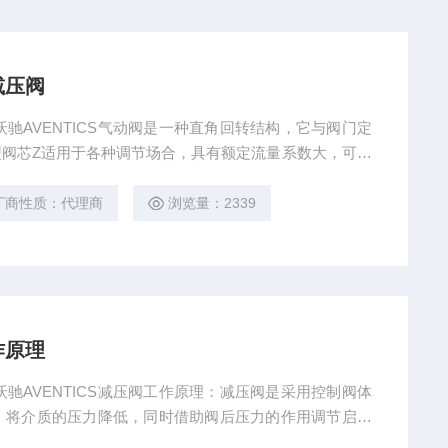
减压阀
安沃驰AVENTICS气动阀是一种直角回转结构，它与阀门定
型阀芯Z适用于各种调节场合，具有额定流量系数大，可调
体积小，可竖卧安装。适用于控制气体、蒸汽、液体等介
、气动执行机构、定位器及其他附件组成；有一个近似等
厂商性质：代理商
浏览量：2339
构，启动扭矩小
作原理
安沃驰AVENTICS减压阀工作原理：减压阀是采用控制阀体
，将介质的压力降低，同时借助阀后压力的作用调节启闭
围内，并在阀体内或阀后喷入冷却水，将介质的温度降