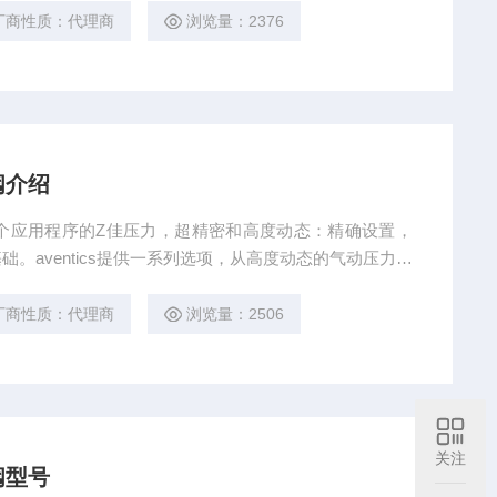
阀快易优自动化选型有收录。该阀的特点，是在进口压力
厂商性质：代理商
浏览量：2376
温度值在一定的范围内。
阀介绍
 每个应用程序的Z佳压力，超精密和高度动态：精确设置，
。aventics提供一系列选项，从高度动态的气动压力调
馈电线路。压力调节阀工作原理：通过接收工业自动化控
驱动阀门改变阀芯和阀座之间的截面积大小控制管道介质的
厂商性质：代理商
浏览量：2506
自动化调节功能。
关注
阀型号