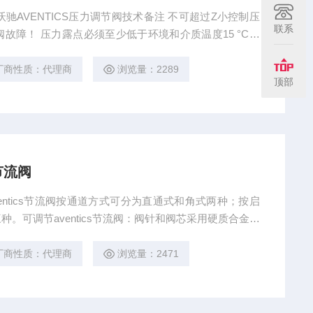
安沃驰AVENTICS压力调节阀技术备注 不可超过Z小控制压
联系
故障！ 压力露点必须至少低于环境和介质温度15 °C，
缩空气的油含量必须在整个使用寿命中保持不变。 只可使用经
见 “技术信息”章节中的内容。 不含机油、干燥的空气可以询问
厂商性质：代理商
浏览量：2289
顶部
节流阀
aventics节流阀按通道方式可分为直通式和角式两种；按启
。可调节aventics节流阀：阀针和阀芯采用硬质合金制
磨、耐冲刷性能。主要用于井口采油（气）树设备,滑套式a
衡型结构，开启轻便，产品按API6A标准设计，阀芯表面覆
厂商性质：代理商
浏览量：2471