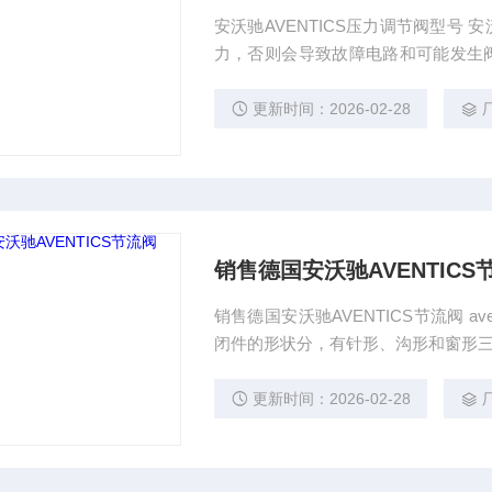
安沃驰AVENTICS压力调节阀型号 
力，否则会导致故障电路和可能发生阀
并且允许 的Z高温度为 3 °C。 压
过 AVENTICS 公司许可的油，参
更新时间：2026-02-28
安装在其它的位置。
销售德国安沃驰AVENTICS
销售德国安沃驰AVENTICS节流阀 
闭件的形状分，有针形、沟形和窗形三种
造，产品按API6A标准设计，具有耐
ventics节流阀：阀芯采用低噪音平
更新时间：2026-02-28
盖碳化钨，适合于有闪蒸