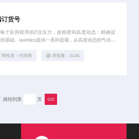
阀订货号
货号 每个应用程序的Z佳压力，超精密和高度动态：精确设
基础。aventics提供一系列选项，从高度动态的气动压
装在馈电线路。压力调节阀工作原理：通过接收工业自动
）来驱动阀门改变阀芯和阀座之间的截面积大小控制管道介
厂商性质：代理商
浏览量：2146
实现自动化调节功能
末页 跳转到第
页