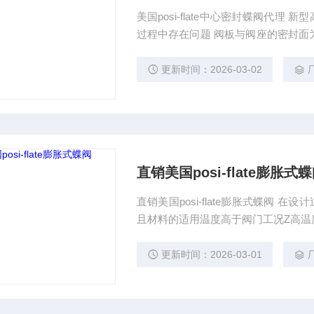
美国posi-flate中心密封蝶阀代理 新型高
过程中存在问题 阀板与阀座的密封面
料:固定在调节环压板之间的弹簧与压
套与阀体之间的公差带及阀杆在介质
更新时间：2026-03-02
程中存在的密封问题。
直销美国posi-flate膨胀式
直销美国posi-flate膨胀式蝶阀 在设
且材料的适用温度高于阀门工况Z高温
情况, 结合对高温材料的使用经验, 选
对材料的影响。根据高温强度估算, 奥氏体
更新时间：2026-03-01
果采用加