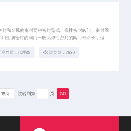
蝶阀有弹密封和金属的密封两种密封型式。弹性密封阀门，密封圈
采用金属密封的阀门一般比弹性密封的阀门寿命长，但很
工作温度，弹性密封则具有受温度限制的缺陷。如果要求
确选择阀门的尺寸和类型。蝶阀的结构原理尤其适合制作
厂商性质：代理商
浏览量：2620
、化工、水处理等一般
跳转到第
页
末页