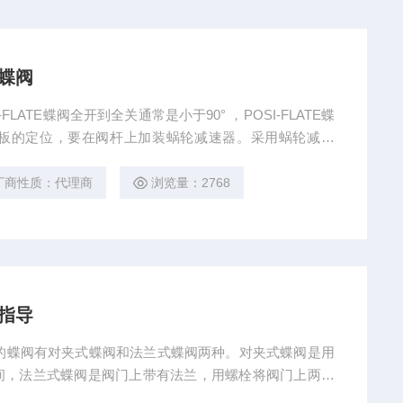
温蝶阀
SI-FLATE蝶阀全开到全关通常是小于90° ，POSI-FLATE蝶
板的定位，要在阀杆上加装蜗轮减速器。采用蜗轮减速
使蝶板停止在任意位置上，还能改善阀门的操作性能。工
较高，阀门公称通径大，POSI-FLATE蝶阀阀体采用
厂商性质：代理商
浏览量：2768
术指导
导 常用的蝶阀有对夹式蝶阀和法兰式蝶阀两种。对夹式蝶阀是用
间，法兰式蝶阀是阀门上带有法兰，用螺栓将阀门上两端
用途用于硫酸行业中气体管路：炉前鼓风机出入口，接力