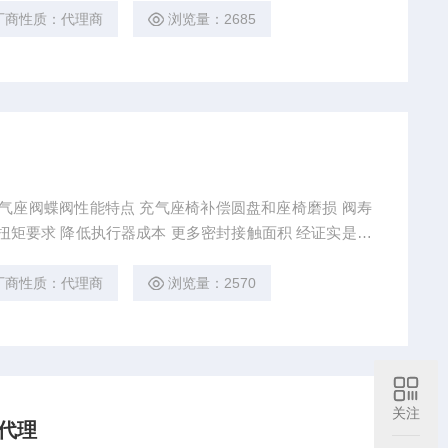
02主鼓风机出入口，转化器调节，预热器出入口等调节
厂商性质：代理商
浏览量：2685
中的焚硫、转化、干吸
-Flate充气座阀蝶阀性能特点 充气座椅补偿圆盘和座椅磨损 阀寿
低扭矩要求 降低执行器成本 更多密封接触面积 经证实是优
料堆积 双轴密封 多轴承 故障安全监控
厂商性质：代理商
浏览量：2570
关注
阀代理