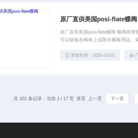
原厂直供美国posi-flate蝶阀
原厂直供美国posi-flate蝶阀 
可以镶嵌在阀体上或附在蝶板周边。
难做到*密封。金属密封能适应较高的
蝶阀作为流量控制使用，主要的是正
更新时间：2026-03-01
大口径阀门。蝶阀不仅在石油、煤气
共 101 条记录，当前 1 / 17 页 首页 上一页
下一页