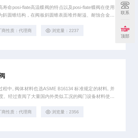
寿命posi-flate高温蝶阀的特点以及posi-flate蝶阀在使用
联系
为斜圆锥结构，在阀板斜圆锥表面堆炸耐溢、耐蚀合金材
板上调节螺栓装配一起的结构。这种结构有效地补偿了轴
压力下的弹性变形，解决了阀门在双向互换的介质输送过
厂商性质：代理商
浏览量：2237
顶部
蝶阀
计过程中, 阀体材料也选ASME B16134 标准规定的材料, 并
度。经过查阅了大量国内外类似工况的阀门设备材料使用
择了性价比较高的304H 作为阀体材料。此材料可减小蠕变
钢在704 ℃的高温工况下, 强度降低6415 %以上, 如
厂商性质：代理商
浏览量：2356