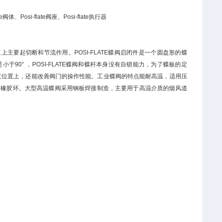
ate阀体、Posi-flate阀座、Posi-flate执行器
上主要起切断和节流作用。POSI-FLATE蝶阀启闭件是一个圆盘形的蝶
于90° ，POSI-FLATE蝶阀和蝶杆本身没有自锁能力，为了蝶板的定
意位置上，还能改善阀门的操作性能。工业蝶阀的特点能耐高温，适用压
代替橡胶环。大型高温蝶阀采用钢板焊接制造，主要用于高温介质的烟风道