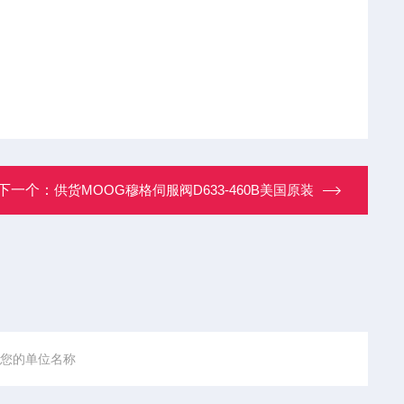
下一个：
供货MOOG穆格伺服阀D633-460B美国原装