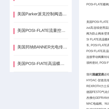
POSI-FLATE蝶
美国Parker派克控制阀选型的重要性
美国POSI FL
zui高连续使用温度
美国POSI-FLATE流量控制阀介绍
阀为防止阀体壁厚因
SI FLATE高
车, POSI F
美国邦纳BANNER光电传感工业设备
POSI FLAT
连接带动阀瓣转动。
填料密封, PO
美国POSI-FIATE高温蝶阀操作
我司
国越贸易
还
HYDAC-贺德
REXROTH力
德国FESTO气动
杰佛伦GEFRA
MAC电磁阀、NU