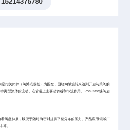
15214375780
late蝶阀是指关闭件（阀瓣或蝶板）为圆盘，围绕阀轴旋转来达到开启与关闭的
流体的流动。在管道上主要起切断和节流作用。Posi-flate蝶阀启
压力使阀座向着阀盘伸展，以便于随时为密封提供平稳分布的压力。产品应用领域广
末等。