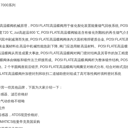
阀 7000系列
ATE高温蝶阀机械原理，POSI FLATE高温蝶阀用于催化裂化装置能量烟气回收系统, POSI 
720 ℃, zui高超温800 ℃, POSI FLATE高温蝶阀输送含有催化剂颗粒的再生烟气介
冲刷减薄而失效, POSI FLATE高温蝶阀阀体内大面积堆焊硬质合金, POSI FL
温蝶阀金属材料在高温中机械性能急剧下降, 阀门应选用耐高温材料。POSI FLATE高温
LATE高温蝶阀从而造成重大事故, POSI FLATE高温蝶阀对阀门密封结构及其零件的加工
E高温蝶阀体由钢板和锻件法兰焊接而成。POSI FLATE高温蝶阀阀杆为整体锻件结构, POS
2 个半圆阀座前后错开, POSI FLATE高温蝶阀与阀瓣呈对称式分布, 结合对称式流线
SI FLATE高温蝶阀外加密封剂和吹扫二道辅助密封组成了高可靠性阀杆填料密封系统
经营一些其他品牌，下面为大家介绍一下：
克传感器、滤芯价格好
士乐气动价格不错呦
元件
N传感器，ATOS现货价格好、
MATICS纽曼帝克美国采购