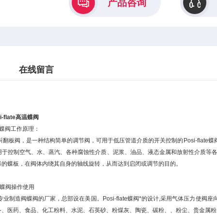
产品咨询
在线留言
-flate高温蝶阀
TE蝶阀工作原理：
te蝶阀又叫翻板阀，是一种结构简单的调节阀，可用于低压管道介质的开关控制的Posi-f
于控制空气、水、蒸汽、各种腐蚀性介质、泥浆、油品、液态金属和放射性介质等各种类型
形的蝶板，在阀体内绕其自身的轴线旋转，从而达到启闭或调节的目的。
TE蝶阀操作使用
te是一家专业制造阀蝶阀的厂家，总部设在美国。Posi-flate蝶阀*的设计,采用气体
备、医药、食品、化工粉料、水泥、石英砂、粉煤灰、陶瓷、碳粉、、粉尘、贵金属粉