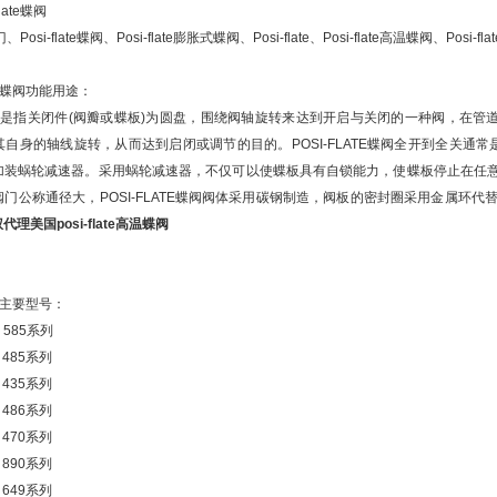
late蝶阀
门、Posi-flate蝶阀、Posi-flate膨胀式蝶阀、Posi-flate、Posi-flate高温蝶阀、Posi-fl
TE蝶阀功能用途：
TE蝶阀是指关闭件(阀瓣或蝶板)为圆盘，围绕阀轴旋转来达到开启与关闭的一种阀，在管道
自身的轴线旋转，从而达到启闭或调节的目的。POSI-FLATE蝶阀全开到全关通常是小
加装蜗轮减速器。采用蜗轮减速器，不仅可以使蝶板具有自锁能力，使蝶板停止在任
门公称通径大，POSI-FLATE蝶阀阀体采用碳钢制造，阀板的密封圈采用金属环
代理美国posi-flate高温蝶阀
TE主要型号：
阀
585系列
阀 485系列
阀 435系列
阀 486系列
阀 470系列
阀 890系列
阀 649系列