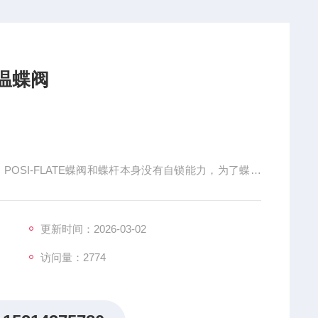
高温蝶阀
° ，POSI-FLATE蝶阀和蝶杆本身没有自锁能力，为了蝶板
蜗轮减速器，不仅可以使蝶板具有自锁能力，使蝶板停止
工业蝶阀的特点能耐高温，适用压力范围也较高，阀门公
制造，阀板的密封圈
更新时间：2026-03-02
访问量：2774