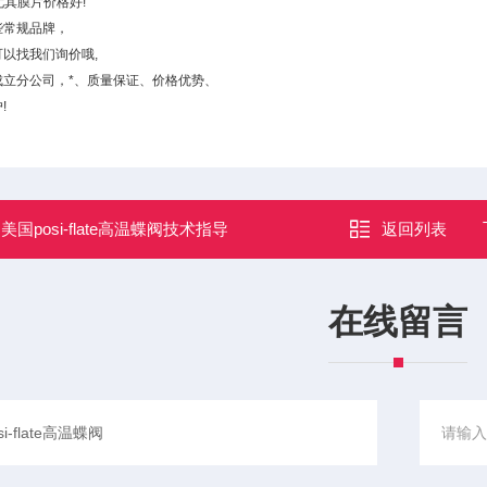
,尤其膜片价格好!
些常规品牌，
以找我们询价哦,
成立分公司，*、质量保证、价格优势、
!
：
美国posi-flate高温蝶阀技术指导
返回列表
在线留言