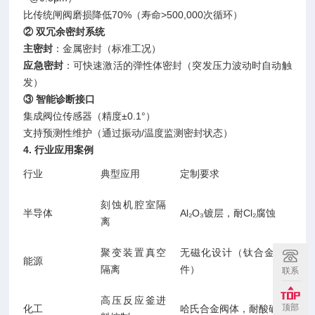
比传统闸阀磨损降低70%（寿命>500,000次循环）
② 双冗余密封系统
主密封
：金属密封（标准工况）
应急密封
：可快速激活的弹性体密封（突发压力波动时自动触
发）
③ 智能诊断接口
集成阀位传感器（精度±0.1°）
支持预测性维护（通过振动/温度监测密封状态）
4. 行业应用案例
行业
典型应用
定制要求
刻蚀机腔室隔
半导体
Al₂O₃镀层，耐Cl₂腐蚀
离
聚变装置真空
无磁化设计（钛合金组
能源
隔离
件）
联系
高压反应釜进
顶部
化工
哈氏合金阀体，耐酸碱