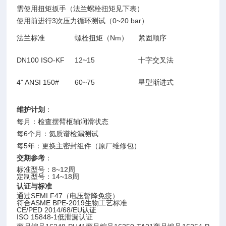
需使用扭矩扳手（法兰螺栓扭矩见下表）
使用前进行3次压力循环测试（0~20 bar）
法兰标准
螺栓扭矩（Nm）
紧固顺序
DN100 ISO-KF
12~15
十字交叉法
4" ANSI 150#
60~75
星型渐进式
维护计划
：
每月：检查摆臂枢轴润滑状态
每6个月：氦质谱检漏测试
每5年：更换主密封组件（原厂维修包）
交期参考
：
标准型号：8~12周
定制型号：14~18周
认证与标准
通过SEMI F47（电压暂降免疫）
符合ASME BPE-2019生物工艺标准
CE/PED 2014/68/EU认证
ISO 15848-1低泄漏认证