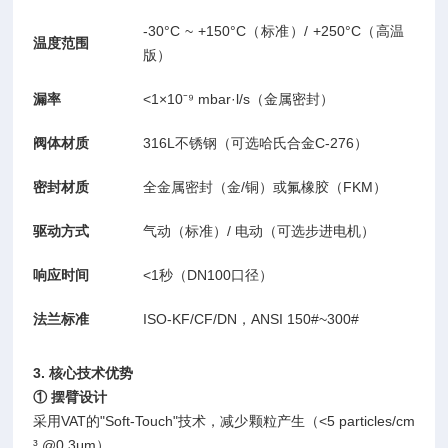
-30°C ~ +150°C（标准）/ +250°C（高温
温度范围
版）
漏率
<1×10⁻⁹ mbar·l/s（金属密封）
阀体材质
316L不锈钢（可选哈氏合金C-276）
密封材质
全金属密封（金/铜）或氟橡胶（FKM）
驱动方式
气动（标准）/ 电动（可选步进电机）
响应时间
<1秒（DN100口径）
法兰标准
ISO-KF/CF/DN，ANSI 150#~300#
3. 核心技术优势
① 摆臂设计
采用VAT的"Soft-Touch"技术，减少颗粒产生（<5 particles/cm
³ @0.3μm）