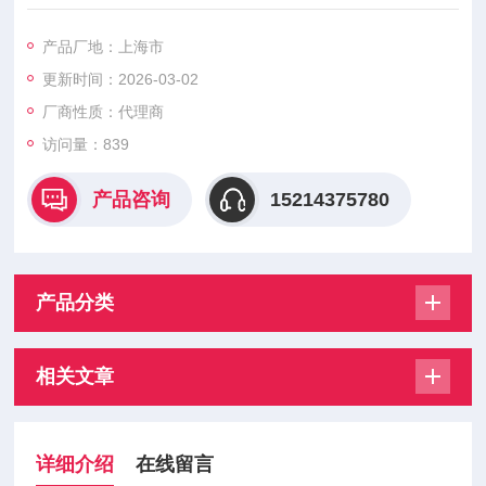
型号系列：VAT 16.2
产品厂地：上海市
阀门类型：高压摆式隔离阀（Swing Gate Valve）
更新时间：2026-03-02
设计特点：
厂商性质：代理商
访问量：839
90°摆臂式启闭机构，比传统闸阀节省50%空间
产品咨询
15214375780
双密封系统（主密封+应急密封）
适用于高压差（≤20 bar）与高真空（10⁻⁹ mbar）交叉工况
产品分类
相关文章
详细介绍
在线留言