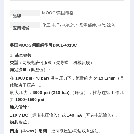
MOOG/美国穆格
品牌
化工,电子/电池,汽车及零部件,电气,综合
应用领域
美国MOOG伺服阀型号D661-4313C
1. 基本参数
类型
：两级电液伺服阀（先导式 + 机械反馈）。
额定流量
（典型值）：
在
1000 psi (70 bar)
供油压力下，流量约为
5~15 L/min
（具
体取决于压差）。
最大压力：
3000 psi (210 bar)
（峰值），推荐连续工作压
力
1000~1500 psi
。
输入信号
：
±10 V DC
（标准电压输入）或
±40 mA
（可选电流输入）。
阀芯形式
：
四通（4-way）滑阀
，控制液压缸/马达双向运动。