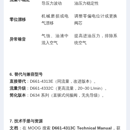
导压力波动
油压力稳定性
机械磨损或电
调整零偏电位计或更换
零位漂移
气漂移
阀芯
气蚀、油液中
提高进油压力，排除系
异常噪音
混入空气
统空气
6. 替代与兼容型号
直接替代
：D661-4313E（同流量，改进版本）。
流量升级
：D661-4332C（更高流量，20~30 L/min）。
简化版本
：D634 系列（直驱式伺服阀，无先导级）。
7. 技术手册与资源
文档
：在 MOOG 搜索
D661-4313C Technical Manual
，获