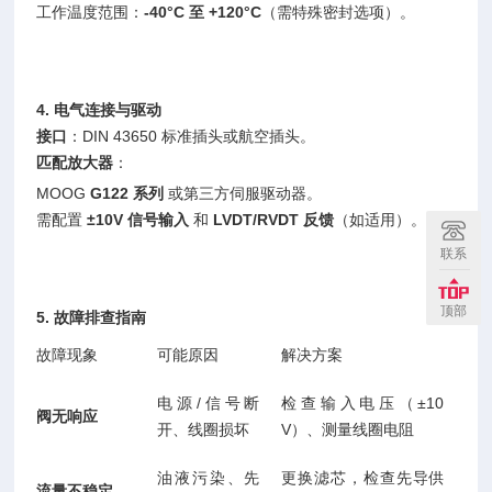
工作温度范围：
-40°C 至 +120°C
（需特殊密封选项）。
4. 电气连接与驱动
接口
：DIN 43650 标准插头或航空插头。
匹配放大器
：
MOOG
G122 系列
或第三方伺服驱动器。
需配置
±10V 信号输入
和
LVDT/RVDT 反馈
（如适用）。
联系
顶部
5. 故障排查指南
故障现象
可能原因
解决方案
电源/信号断
检查输入电压（±10
阀无响应
开、线圈损坏
V）、测量线圈电阻
油液污染、先
更换滤芯，检查先导供
流量不稳定