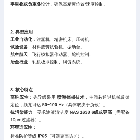
零重叠或负重叠
设计，确保高精度位置/速度控制。
2. 典型应用
工业自动化
：注塑机、精密机床、压铸机。
试验设备
：材料疲劳试验机、振动台。
航空航天
：飞行模拟器作动器、舵机控制。
冶金行业
：轧机板厚控制、纠偏系统。
3. 核心特点
高响应性
：先导级采用
喷嘴挡板技术
，主阀芯通过机械反馈
定位，频宽可达
50~100 Hz
（具体取决于负载）。
抗污染能力
：要求油液清洁度
NAS 1638 6级或更高
（需配备
10μm过滤器）。
环境适应性
：
标准防护等级
IP65
（可选更高防护）。