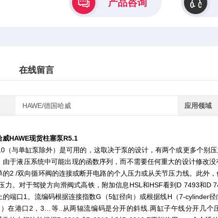
产品咨询
在线留言
HAWE/德国哈威
应用领域
威HAWE现货柱塞泵R5.1
6010（与单缸泵除外）是可用的，这取决于泵的设计，有两个或更多个别
，由于液压系统中可能出现的函数序列，而不需要任何重大的设计修改没
单的2 /双向循环阀的连接或断开电路的个人压力或从关节压力线。此外
低压力。对于驾驶方向滑阀式高铁，附加信息HSL和HSF看到D 7493和D
的端口1。流编码根据连接指数G（5缸径向）或根据线H（7-cylinde
dial泵）在港口2，3…等..从两辐流编码是分开的斜线.两缸子午线分开几个