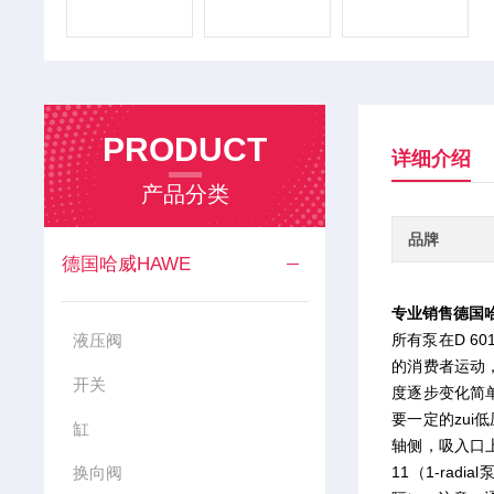
PRODUCT
详细介绍
产品分类
品牌
德国哈威HAWE
专业销售德国哈
液压阀
所有泵在D 
的消费者运动
开关
度逐步变化简
要一定的zui
缸
轴侧，吸入口上
换向阀
11（1-ra