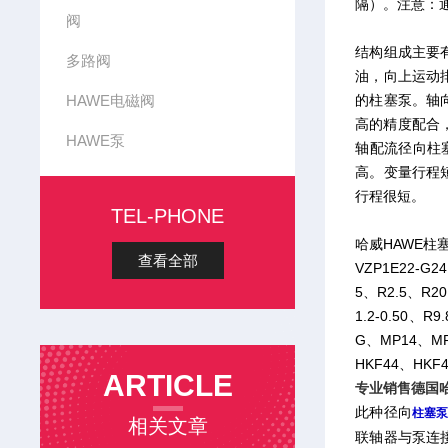
隔）。注意：通常
阀
结构组成主要
多路阀
油，向上运动
HAWE电磁阀
的柱塞泵。轴
高的精度配合
HAWE泵
轴配流径向柱
高。变量行程
行程很短。
TEL-PHONE
哈威HAWE柱
查看全部
VZP1E22-G24
5、R2.5、R20.0
1.2-0.50、
G、MP14、M
HKF44、HKF
ARTICLE
专业销售德国哈
此种径向
柱塞
相关文章
联轴器与泵连