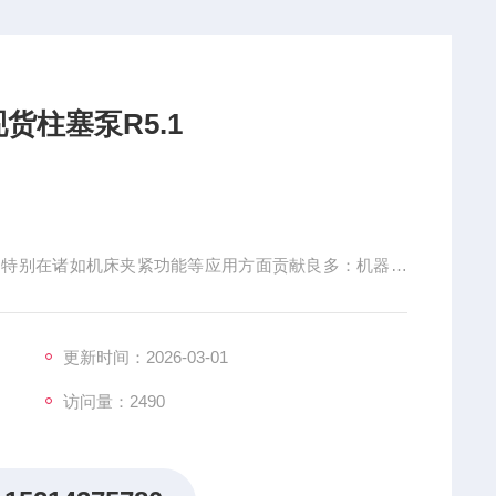
货柱塞泵R5.1
结构特别在诸如机床夹紧功能等应用方面贡献良多：机器总
能设备内，HAWE 解决方案可靠且易维护。适用于诸如
的控制装置让用户的操作灵敏而又自如，且能减少燃料需
更新时间：2026-03-01
访问量：2490