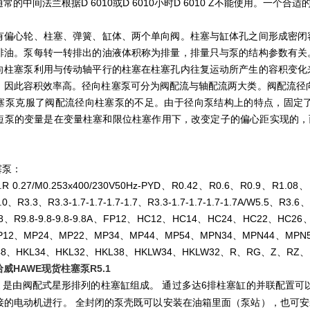
的中间法兰根据D 6010或D 6010小时D 6010 Z不能使用。一个合适的
有偏心轮、柱塞、弹簧、缸体、两个单向阀。柱塞与缸体孔之间形成密闭
排油。泵每转一转排出的油液体积称为排量，排量只与泵的结构参数有关
向柱塞泵利用与传动轴平行的柱塞在柱塞孔内往复运动所产生的容积变化
，因此容积效率高。径向柱塞泵可分为阀配流与轴配流两大类。阀配流径向
塞泵克服了阀配流径向柱塞泵的不足。由于径向泵结构上的特点，固定
短泵的变量是在变量柱塞和限位柱塞作用下，改变定子的偏心距实现的，而定
塞泵：
.R 0.27/M0.253x400/230V50Hz-PYD、R0.42、R0.6、R0.9、R1.08、R
、R3.3、R3.3-1.7-1.7-1.7-1.7、R3.3-1.7-1.7-1.7-1.7A/W5.5、R3.6
R9.8、R9.8-9.8-9.8-9.8A、FP12、HC12、HC14、HC24、HC22、
P12、MP24、MP22、MP34、MP44、MP54、MPN34、MPN44、MPN
48、HKL34、HKL32、HKL38、HKLW34、HKLW32、R、RG、Z、RZ、L
威HAWE现货柱塞泵R5.1
是由阀配式星形排列的柱塞缸组成。 通过多达6排柱塞缸的并联配置可
泵
接的电动机进行。 全封闭的泵壳既可以安装在油箱里面（泵站），也可安装