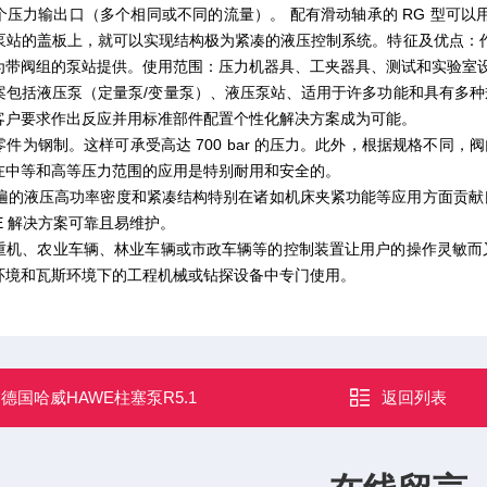
个压力输出口（多个相同或不同的流量）。 配有滑动轴承的 RG 型可以
泵站的盖板上，就可以实现结构极为紧凑的液压控制系统。特征及优点：作用
为带阀组的泵站提供。使用范围：压力机器具、工夹器具、测试和实验室
案包括液压泵（定量泵/变量泵）、液压泵站、适用于许多功能和具有多
客户要求作出反应并用标准部件配置个性化解决方案成为可能。
件为钢制。这样可承受高达 700 bar 的压力。此外，根据规格不同
在中等和高等压力范围的应用是特别耐用和安全的。
件普遍的液压高功率密度和紧凑结构特别在诸如机床夹紧功能等应用方面贡
E 解决方案可靠且易维护。
重机、农业车辆、林业车辆或市政车辆等的控制装置让用户的操作灵敏而
环境和瓦斯环境下的工程机械或钻探设备中专门使用。
：
德国哈威HAWE柱塞泵R5.1
返回列表