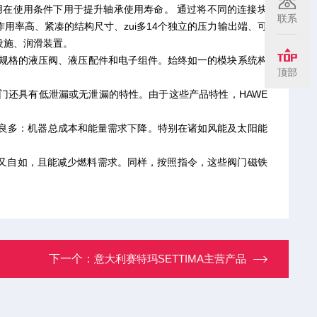
用在使用条件下用于提升轴承使用寿命。 通过将不同的连接块
联系
率高、紧凑的结构尺寸、zui多14个独立的压力输出端、可
设施、润滑装置。
种规格的液压阀、液压配件和电子组件。始终如一的模块系统构
顶部
，阀门还具有低泄漏或无泄漏的特性。由于这些产品特性，HAWE
献良多：机器总成本和能量需求下降。特别在诸如风能及太阳能
又自如，且能减少燃料需求。同样，按照指令，这些阀门磁铁
下一个：
意大利赛特玛SETTIMA主营产品