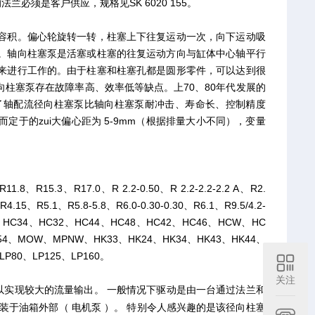
法兰必须是客户供应，规格见SK 6020 155。
容积。偏心轮旋转一转，柱塞上下往复运动一次，向下运动吸
。轴向柱塞泵是活塞或柱塞的往复运动方向与缸体中心轴平行
来进行工作的。由于柱塞和柱塞孔都是圆形零件，可以达到很
柱塞泵存在故障率高、效率低等缺点。上70、80年代发展的
了轴配流径向柱塞泵比轴向柱塞泵耐冲击、寿命长、控制精度
于的zui大偏心距为 5-9mm（根据排量大小不同），变量
11.8、R15.3、R17.0、R 2.2-0.50、R 2.2-2.2-2.2 A、R2.
、R4.15、R5.1、R5.8-5.8、R6.0-0.30-0.30、R6.1、R9.5/4.2-
HC26、HC34、HC32、HC44、HC48、HC42、HC46、HCW、HC
54、MOW、MPNW、HK33、HK24、HK34、HK43、HK44、
P80、LP125、LP160。
关注
以实现较大的流量输出。 一般情况下驱动是由一台通过法兰和
于油箱外部（ 电机泵 ）。 特别令人感兴趣的是该径向柱塞