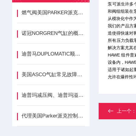
泵可派生许多
和阀组组装在
燃气阀美国PARKER派克的运行原理
从模块化中作
我们的产品方
诺冠NORGREN气缸的概念及选型依据
造使得快速对
所有压力负载零
解决方案尤其
迪普马DUPLOMATIC顺序阀的作用
HAWE 组
设备内，HAW
适用于诸如起
美国ASCO气缸常见故障案例
允许在爆炸性
迪普玛减压阀、迪普玛溢流阀和迪普玛顺序阀的区别?
上一个
代理美国Parker派克控制阀全系列