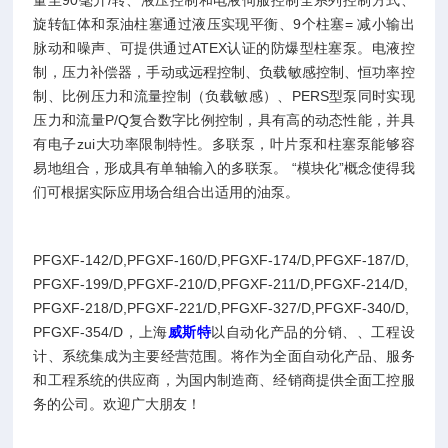
量至90毫升/转、液压控制和电液伺服控制全系列控制方式、
旋转缸体和泵油柱塞通过液压实现平衡、9个柱塞= 减小输出
脉动和噪声、可提供通过ATEX认证的防爆型柱塞泵。电液控
制，压力补偿器，手动或远程控制、负载敏感控制、恒功率控
制、比例压力和流量控制（负载敏感）、PERS型泵同时实现
压力和流量P/Q复合数字比例控制，具有高的动态性能，并具
有电子zui大功率限制特性。多联泵，叶片泵和柱塞泵能够容
易地组合，形成具有单轴输入的多联泵。 “模块化”概念使得我
们可根据实际应用场合组合出适用的油泵。
PFGXF-142/D,PFGXF-160/D,PFGXF-174/D,PFGXF-187/D,
PFGXF-199/D,PFGXF-210/D,PFGXF-211/D,PFGXF-214/D,
PFGXF-218/D,PFGXF-221/D,PFGXF-327/D,PFGXF-340/D,
PFGXF-354/D，上海
威斯特
以自动化产品的分销、、工程设
计、系统集成为主要经营范围。将作为全面自动化产品、服务
和工程系统的供应商，为国内制造商、经销商提供全面工控服
务的公司。欢迎广大朋友！