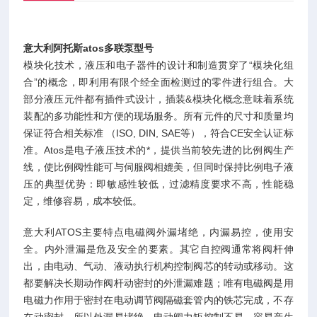
意大利阿托斯atos多联泵型号
模块化技术，液压和电子器件的设计和制造贯穿了“模块化组
合”的概念，即利用有限个经全面检测过的零件进行组合。大
部分液压元件都有插件式设计，插装&模块化概念意味着系统
装配的多功能性和方便的现场服务。所有元件的尺寸和质量均
保证符合相关标准 （ISO, DIN, SAE等），符合CE安全认证标
准。Atos是电子液压技术的*，提供当前较先进的比例阀生产
线，使比例阀性能可与伺服阀相媲美，但同时保持比例电子液
压的典型优势：即敏感性较低，过滤精度要求不高，性能稳
定，维修容易，成本较低。
意大利ATOS主要特点电磁阀外漏堵绝，内漏易控，使用安
全。内外泄漏是危及安全的要素。其它自控阀通常将阀杆伸
出，由电动、气动、液动执行机构控制阀芯的转动或移动。这
都要解决长期动作阀杆动密封的外泄漏难题；唯有电磁阀是用
电磁力作用于密封在电动调节阀隔磁套管内的铁芯完成，不存