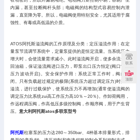
在动密封，所以外漏易堵绝。电动阀力矩控制不易，容易产生
内漏，甚至拉断阀杆头部；电磁阀的结构型式容易控制内泄
漏，直至降为零。所以，电磁阀使用特别安全，尤其适用于腐
蚀性、有毒或高低温的介质。
ATOS阿托斯溢流阀的工作原理及分类：定压溢流作用：在定
量泵节流调节系统中，定量泵提供的是恒定流量。当系统压力
增大时，会使流量需求减小。此时溢流阀开启，使多余流量溢
联系
回油箱，保证溢流阀进口压力，即泵出口压力恒定(阀口常随
压力波动开启)。安全保护作用：系统正常工作时，阀门关
顶部
闭。只有负载超过规定的极限(系统压力超过调定压力)时开启
溢流，进行过载保护，使系统压力不再增加(通常使溢流阀的
调定压力比系统zui高工作压力高10％～20％)。作卸荷阀用，
作远程调压阀，作高低压多级控制阀，作顺序阀，用于产生背
压。
意大利阿托斯atos多联泵型号
阿托斯
柱塞泵的压力达280～350bar、4种基本排量形式，排