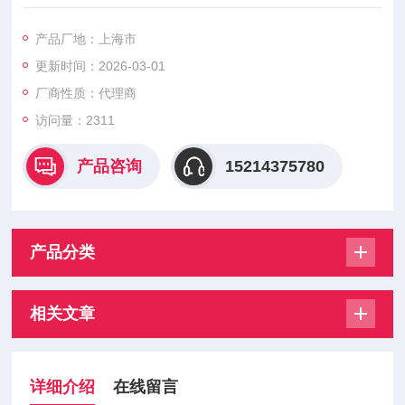
至90毫升/转、液压控制和电液伺服控制全系列控制方式、旋转
缸体和泵油柱塞通过液压实现平衡、9个柱塞= 减小输出脉动和
产品厂地：上海市
噪声、可提供通过ATEX认证的防爆型柱塞泵。电液控制，压力
更新时间：2026-03-01
补偿器，手动或远程控制、负载敏感控制、恒功率控制、比例压
力和流量控制（负载敏感）、PERS型泵同时实现压力和流量P/Q
厂商性质：代理商
复合数字比
访问量：2311
产品咨询
15214375780
产品分类
相关文章
详细介绍
在线留言