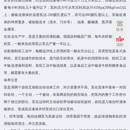
从泵的性能范围看，巨型泵的流量每小时可达几十万立方米以上，而微型泵的流
量每小时则在几十毫升以下；泵的压力可从常压到高达19.61Mpa(200kgf/cm2)以
上；被输送液体的温度低达-200摄氏度以下，高可达800摄氏度以上。泵输送液
体的种类繁多，诸如输送水（清水、污水等）、油液、酸碱液、悬浮液、和液态
金属等。
联系
在农业生产中，泵是主要的排灌机械。我国农村幅原广阔，每年农村都需要大量
的泵，一般来说农用泵占泵总产量一半以上。
顶部
在船舶制造工业中，每艘远洋轮上所用的泵一般在百台以上，其类型也是各式各
样的。其它如城市的给排水、蒸汽机车的用水、机床中的润滑和冷却、纺织工业
中输送漂液和染料、造纸工业中输送纸浆，以及食品工业中输送牛奶和糖类食品
等，都需要有大量的泵。
保养注意
泵是用两个齿轮互相咬合转动来工作，对介质要求不高。泵在泵体中装有一对回
转齿轮，一个主动，一个被动，依靠两齿轮的相互啮合，把泵内的整个工作腔分
两个独立的部分。泵在运转时主动齿轮带动被动齿轮旋转，齿轮进入啮合时液体
被挤出，形成高压液体并经泵排出口排出泵外。
1、经常加脂，电动油桶泵为高速运转，润滑脂易于挥发，故必须使轴承处的润
滑能保持清洁，并注意添换。