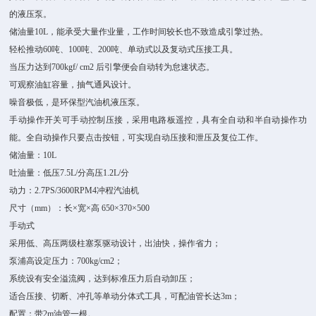
的液压泵。
储油量10L，能承受大量作业量，工作时间较长也不致造成引擎过热。
轻松推动60吨、100吨、200吨、单动式以及复动式压接工具。
当压力达到700kgf/ cm2 后引擎便会自动转为怠速状态。
可观察油缸容量，抽气通风设计。
噪音极低，是环保型汽油机液压泵。
手动操作开关可手动控制压接，采用电路板遥控，具有全自动和半自动操作功
能。全自动操作只要点击按钮，可实现自动压接和泄压及复位工作。
储油量：10L
吐油量：低压7.5L/分高压1.2L/分
动力：2.7PS/3600RPM4冲程汽油机
尺寸（mm）：长×宽×高 650×370×500
手动式
采用低、高压两级柱塞泵驱动设计，出油快，操作省力；
泵浦高设定压力：700kg/cm2；
系统设有安全溢流阀，达到标准压力后自动卸压；
适合压接、切断、冲孔等单动分体式工具，可配油管长达3m；
配置：带2m油管一根。