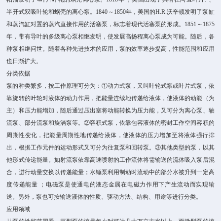
半开式双吸叶轮和蜗壳的离心泵。1840～1850年，美国的H.R.沃辛顿发明了泵缸
和蒸汽缸对置的蒸汽直接作用的活塞泵，标志着现代活塞泵的形成。1851～1875
年，带有导叶的多级离心泵相继发明，使发展高扬程离心泵成为可能。随后，各
种泵相继问世。随着各种先进技术的应用，泵的效率逐步提高，性能范围和应用
也日渐扩大。
分类依据
泵的种类繁多，按工作原理可分为：①动力式泵，又叫叶轮式泵或叶片式泵，依
靠旋转的叶轮对液体的动力作用，把能量连续地传递给液体，使液体的动能（为
主）和压力能增加，随后通过压出室将动能转换为压力能，又可分为离心泵、轴
流泵、部分流泵和旋涡泵等。②容积式泵，依靠包容液体的密封工作空间容积的
周期性变化，把能量周期性地传递给液体，使液体的压力增加至将液体强行排
出，根据工作元件的运动形式又可分为往复泵和回转泵。③其他类型的泵，以其
他形式传递能量。如射流泵依靠高速喷射的工作流体将需输送的流体吸入泵后混
合，进行动量交换以传递能量；水锤泵利用制动时流动中的部分水被升到一定高
度传递能量 ；电磁泵是使通电的液态金属在电磁力作用下产生流动而实现输
送。另外，泵也可按输送液体的性质、驱动方法、结构、用途等进行分类。
应用领域