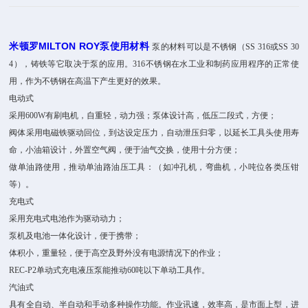
米顿罗MILTON ROY泵使用材料
泵的材料可以是不锈钢（SS 316或SS 30
4），铸铁等它取决于泵的应用。316不锈钢在水工业和制药应用程序的正常使
用，作为不锈钢在高温下产生更好的效果。
电动式
采用600W有刷电机，自重轻，动力强；泵体设计高，低压二段式，方便；
阀体采用电磁铁驱动回位，到达设定压力，自动泄压归零，以延长工具头使用寿
命，小油箱设计，外置空气阀，便于油气交换，使用十分方便；
做单油路使用，推动单油路油压工具：（如冲孔机，弯曲机，小吨位各类压钳
等）。
充电式
采用充电式电池作为驱动动力；
泵机及电池一体化设计，便于携带；
体积小，重量轻，便于高空及野外没有电源情况下的作业；
REC-P2单动式充电液压泵能推动60吨以下单动工具作。
汽油式
具有全自动、半自动和手动多种操作功能。作业讯速，效率高，是市面上型，进