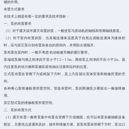
键的作用。
布置方式要求
在技术上都是有着一定的要求及技术指标：
一、泵的布置要求
（1）对于露天或半露天布置的泵，一般使泵与原动机的轴线和管廊轴线垂直。
（2）对于室内布置的泵，当其输送液体温度高于自然点或输送液体为液体烃
时，应与其它泵分别布置杂各自的房间内，并用防火墙隔开。
泵布置在室内时，一般不考虑 机动检修车辆的通行要求。
泵端或泵侧与墙之间净距不宜小于1.2～1.5m，两排泵之间净距不应小于2m。蒸
汽往复泵的动力侧和泵侧应留有抽出活塞和拉杆的位置。
立式泵布置在管廊下方或框架下方时，其上方应留出泵体安装和检修所需的空
间。
各种离心泵维修检查所需空间。管道布置时，泵的两侧至少要留出一侧做维修
用。
其它型式泵的维修检查所需空间。
二、泵的布置方式
（1）露天布置一般将泵集中布置在管廊下方或侧面，也可以布置杂被抽吸设备
附近，主要优点是通风良好，操作和维修方便。若泵布置杂管廊下方时，泵出口