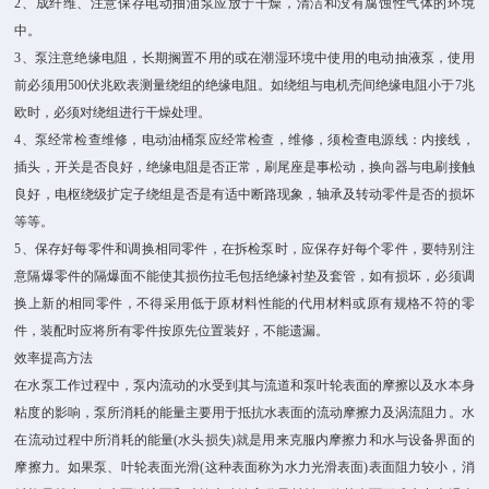
2、成纤维、注意保存电动抽油泵应放于干燥，清洁和没有腐蚀性气体的环境
中。
3、泵注意绝缘电阻，长期搁置不用的或在潮湿环境中使用的电动抽液泵，使用
前必须用500伏兆欧表测量绕组的绝缘电阻。如绕组与电机壳间绝缘电阻小于7兆
欧时，必须对绕组进行干燥处理。
4、泵经常检查维修，电动油桶泵应经常检查，维修，须检查电源线：内接线，
插头，开关是否良好，绝缘电阻是否正常，刷尾座是事松动，换向器与电刷接触
良好，电枢绕级扩定子绕组是否是有适中断路现象，轴承及转动零件是否的损坏
等等。
5、保存好每零件和调换相同零件，在拆检泵时，应保存好每个零件，要特别注
意隔爆零件的隔爆面不能使其损伤拉毛包括绝缘衬垫及套管，如有损坏，必须调
换上新的相同零件，不得采用低于原材料性能的代用材料或原有规格不符的零
件，装配时应将所有零件按原先位置装好，不能遗漏。
效率提高方法
在水泵工作过程中，泵内流动的水受到其与流道和泵叶轮表面的摩擦以及水本身
粘度的影响，泵所消耗的能量主要用于抵抗水表面的流动摩擦力及涡流阻力。水
在流动过程中所消耗的能量(水头损失)就是用来克服内摩擦力和水与设备界面的
摩擦力。如果泵、叶轮表面光滑(这种表面称为水力光滑表面)表面阻力较小，消