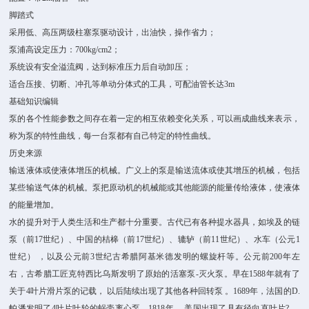
脚踏式
采用低、高压两级柱塞泵驱动设计，出油快，操作省力；
泵浦高设定压力：700kg/cm2；
系统设有安全溢流阀，达到标准压力后自动卸压；
适合压接、切断、冲孔等单动分体式的工具，可配油管长达3m
基础知识编辑
泵的各个性能参数之间存在着一定的相互依赖变化关系，可以画成曲线来表示，
称为泵的特性曲线，每一台泵都有自己特定的特性曲线。
历史来源
输送液体或使液体增压的机械。广义上的泵是输送流体或使其增压的机械，包括
某些输送气体的机械。泵把原动机的机械能或其他能源的能量传给液体，使液体
的能量增加。
水的提升对于人类生活和生产都十分重要。古代已有各种提水器具，如埃及的链
泵（前17世纪）、中国的桔槔（前17世纪）、辘轳（前11世纪）、水车（公元1
世纪） ，以及公元前3世纪古希腊阿基米德发明的螺旋杆等。公元前200年左
右，古希腊工匠克特西比乌斯发明了原始的活塞泵-灭火泵。早在1588年就有了
关于4叶片滑片泵的记载， 以后陆续出现了其他各种回转泵 。1689年，法国的D.
帕潘发明了4叶片叶轮的蜗壳离心泵。1818年 ，美国出现了具有径向直叶片? 、