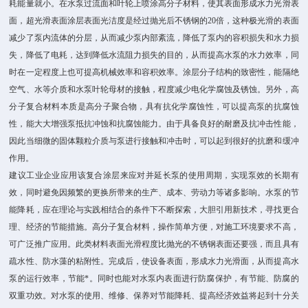
耗能量就小。在水泵过流面和叶轮上喷涂高分子材料，使其表面形成水力光滑表
面，超光滑表面涂层表面光洁度是经过抛光后不锈钢的20倍，这种极光滑的表面
减少了泵内流体的分层，从而减少泵内部紊流，降低了泵内的容积损失和水力损
失，降低了电耗，达到降低水流阻力损失的目的，从而提高水泵的水力效率，同
时在一定程度上也可提高机械效率和容积效率。涂层分子结构的致密性，能隔绝
空气、水等介质和水泵叶轮母材的接触，程度减少电化学腐蚀及锈蚀。另外，高
分子复合材料本质是高分子聚合物，具有抗化学腐蚀性，可以提高泵的抗腐蚀
性，能大大增强泵抵抗冲蚀和抗腐蚀能力。由于具备良好的耐磨及抗冲击性能，
因此当细微的固体颗粒介质与泵进行接触和冲击时，可以起到很好的抗磨和缓冲
作用。
建议工业企业应用该复合涂层来应对并延长泵的使用周期，实现泵效的长期有
效，同时避免因频繁的更换所带来的生产、成本、劳动力等诸多影响。水泵的节
能降耗，应在理论与实践相结合的条件下不断探索，大胆引用新技术，寻找更合
理、经济的节能措施。高分子复合材料，操作简单方便，对施工环境要求不高，
可广泛推广应用。此类材料表面光滑程度比抛光的不锈钢表面还要强，而且具有
疏水性、防水藻的粘附性。完成后，使设备表面，形成水力光滑面，从而提高水
泵的运行效率，节能*。同时也能对水泵内表面进行防腐保护，有节能、防腐的
双重功效。对水泵的使用、维修、保养对节能降耗、提高经济效益将起到十分关