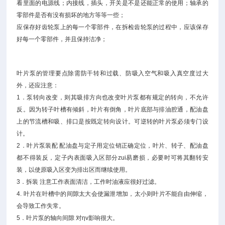
看里面的电源线；内接线，插头，开关是不是还能正常的使用；轴承的
零部件是否有没有损坏的地方等等一些；
应保存好齿轮泵上的每一个零部件，在拆检齿轮泵的过程中，应该保存
好每一个零部件，并且保持洁净；
叶片泵的管理要点除需防干转和过载、防吸入空气和吸入真空度过大
外，还应注意：
1．泵转向改变，则其吸排方向也改变叶片泵都有规定的转向，不允许
反。因为转子叶槽有倾斜，叶片有倒角，叶片底部与排油腔通，配油盘
上的节流槽和吸、排口是按既定转向设计。可逆转的叶片泵必须专门设
计。
2．叶片泵装配 配油盘与定子用定位销正确定位，叶片、转子、配油盘
都不得装反，定子内表面吸入区部分zui易磨损，必要时可将其翻转安
装，以使原吸入区变为排出区而继续使用。
3．拆装 注意工作表面清洁，工作时油液应很好过滤。
4. 叶片在叶槽中的间隙太大会使漏泄增加，太小则叶片不能自由伸缩，
会导致工作失常。
5．叶片泵的轴向间隙 对ηv影响很大。