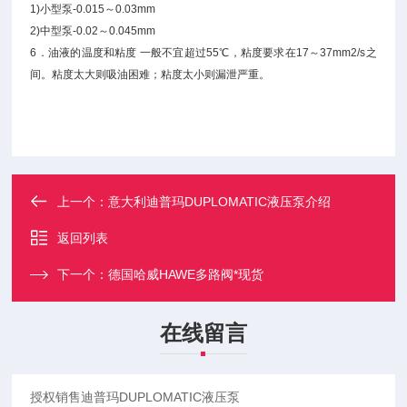
1)小型泵-0.015～0.03mm
2)中型泵-0.02～0.045mm
6．油液的温度和粘度 一般不宜超过55℃，粘度要求在17～37mm2/s之
间。粘度太大则吸油困难；粘度太小则漏泄严重。
上一个：
意大利迪普玛DUPLOMATIC液压泵介绍
返回列表
下一个：
德国哈威HAWE多路阀*现货
在线留言