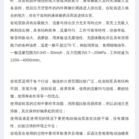
时，在齿轮脱开啮合的地方形成局部真空，液体被吸入泵内充满吸入室
各齿间，然后沿月牙形件的内外两侧分两路进入排出室。在轮齿进入啮
合的地方，存在于齿间的液体被挤压而送进排出管。
齿轮泵除具有自吸能力、流量与排出压力无关等特点外，泵壳上无吸入
阀和排出阀，具有结构简单，流量均匀、工作可靠等特性，但效率低、
噪音和振动大、易磨损，用来输送无腐蚀性、无固体颗粒并且具有润滑
能力的各种油类，温度一般不超过70 ℃，例如润滑油、食用植物油等。
一般流量范围为0.045～30ms/h，压力范围为0.7—20MPa，工作转速为
1200—4000r/min。
齿轮泵适用于各个行业，输送的介质范围比较广泛，此齿轮泵具有结构
牢固，安装方便，拆卸容易，保养简单，使用的流量均匀连续，磨损轻
微，使用寿命长等等一些优点。
使用齿轮泵的过程中要经常加脂，润滑脂比较容易挥发，所以必须注意
添换，其次保持好轴承处的清洁；
使用或者是使用完的情况下要把电动抽油泵放在比较干燥，没有腐蚀
性，比较洁净的环境之中去；
齿轮泵在使用的过程中要经常检查并且维修，应该注意检查电动油桶查