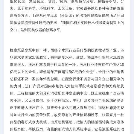
催化反应、聚合反应、食品、制药、液相色谱分析、超临界萃取、分
离、原子能科学、环境科学、工艺设备、实验设备以及各种液体的微量
送液等方面。TBP系列平流泵（柱塞泵）的各项性能指标能够满足油田
流体渗流流变特性研究的要求，*我国在相关实验技术领域装备制造上的
空白，达到同类仪器的较高水平。
柱塞泵是水泵中的一种，而整个水泵行业是典型的投资拉动型产业，市
场需求受国家宏观政策，特别是受水利、建筑、能源等行业的宏观政策
影响很大。液压柱塞泵属于柱塞泵的一种，液压行业还没有年产值达10
亿元以上的企业，即使是年产值超过5亿元的企业也*，全行业的年销售
总额还不及一家的年销售总额。在配套行业不具备与国外企业相竞争的
能力时，进口产品对国内市场的人为控制手段就会是强势和无所顾及
的。工程机械的大部分利润被配套件拿走的事实，既让主机生产企业痛
苦不堪，又无可奈何。基于这种情况，主机厂以及其他产业领域的资金
正不断进入液压产业。就投资十多亿元进入液压行业。而这种态势无疑
将加大行业内的竞争强度，改变原有的产业格局和秩序。柱塞泵是一种
典型的容积式水力机械，由原动机驱动，把输入的机械能转换成为液体
的压力能，再以压力、流量的形式输入到系统中去，它是液压系统的动