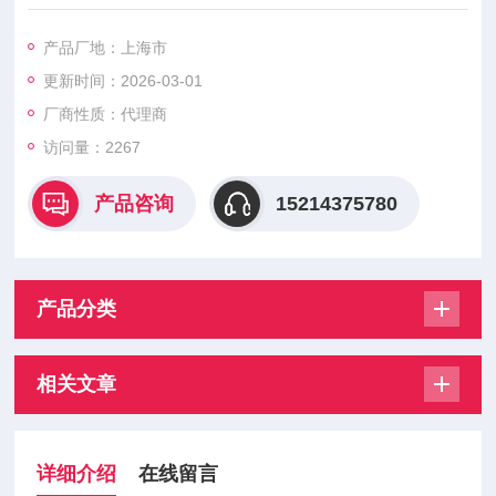
须注意添换，其次保持好轴承处的清洁；
使用或者是使用完的情况下要把电动抽油泵放在比较干燥，没有
产品厂地：上海市
腐蚀性，比较洁净的环境之中去；
更新时间：2026-03-01
齿轮泵在使用的过程中要经常检查并且维修，应该注意检查电动
油桶查看里面的电源线；内接线，插头，开关是不是还能正常的
厂商性质：代理商
使用；轴承的零部件是否有没有损坏的地方等等一些；
访问量：2267
产品咨询
15214375780
产品分类
相关文章
详细介绍
在线留言