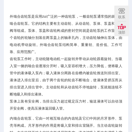
外啮合齿轮泵是应用zui广泛的一种齿轮泵，一般齿轮泵通常指的就是外
联系
啮合齿轮泵。它的结构主要有主动齿轮、从动齿轮、泵体、泵盖和安全
阀等组成。泵体、泵盖和齿轮构成的密封空间就是齿轮泵的工作室。两
顶部
个齿轮的轮轴分别装在两泵盖上的轴承孔内，主动齿轮轴伸出泵体，由
电动机带动旋转。外啮合齿轮泵结构简单、重量轻、造价低、工作可
靠、应用范围广。
齿轮泵工作时，主动轮随电动机一起旋转并带动从动轮跟着旋转。当吸
入室一侧的啮合齿逐渐分开时，吸入室容积增大，压力降低，便将吸人
管中的液体吸入泵内；吸入液体分两路在齿槽内被齿轮推送到排出室。
液体进入排出室后，由于两个齿轮的轮齿不断啮合，使液体受挤压而从
排出室进入排出管中。主动齿轮和从动齿轮不停地旋转，泵就能连续不
断地吸入和排出液体。
泵体上装有安全阀，当排出压力超过规定压力时，输送液体可以自动顶
开安全阀，使高压液体返回吸入管。
内啮合齿轮泵，它由一对相互啮合的内齿轮及它们中间的月牙形件、泵
壳等构成。月牙形件的作用是将吸入室和排出室隔开。当主动齿轮旋转