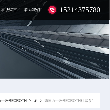
15214375780
在线留言
联系我们
士乐REXROTH
泵
德国力士乐REXROTH柱塞泵*