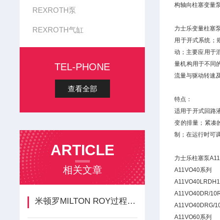
构轴向柱塞变量
REXROTH泵
力士乐变量柱塞泵A1
REXROTH气缸
用于开式系统；规
动；主要应用于
量机构用于不同
TEL-PHONE
流量与驱动转速及
查看全部
特点：
适用于开式回路
变的排量；紧凑
制；在运行时可
ARTICLE
力士乐柱塞泵A11
相关文章
A11VO40系列
A11VO40LRDH1
A11VO40DR/10
米顿罗MILTON ROY过程泵工作原理
A11VO40DRG/1
A11VO60系列