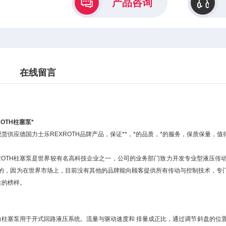
产品咨询
在线留言
OTH柱塞泵*
现货供应德国力士乐REXROTH品牌产品，保证**，*的品质，*的服务，保质保量，
XROTH柱塞泵是世界较有名高科技企业之一，公司的业务部门致力开发专业型液压
*的，因为在世界市场上，目前没有其他的品牌能向顾客提供所有传动与控制技术，专
性的榜样。
向柱塞泵用于开式回路液压系统。流量与驱动速度和 排量成正比，通过调节斜盘的位