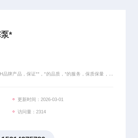
泵*
H品牌产品，保证**，*的品质，*的服务，保质保量，值
动的弯轴结构的变排量轴向柱塞泵；输出流量与驱动转速
量；弯轴结构的轴向锥型柱塞连杆转子体；无级可变的排
的合钐寿命；可供选用的长效
更新时间：2026-03-01
访问量：2314