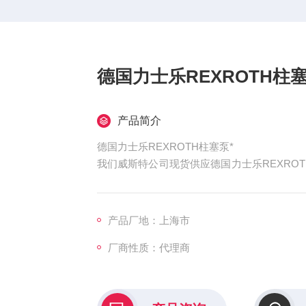
德国力士乐REXROTH柱塞
产品简介
德国力士乐REXROTH柱塞泵*
我们威斯特公司现货供应德国力士乐REXROT
得信赖，欢迎选购。适用于开式回路液压驱
及排量成正比，调节弯轴倾角可无级改变排
量；紧凑的、坚固结构的轴承系统提供长时间
产品厂地：上海市
厂商性质：代理商