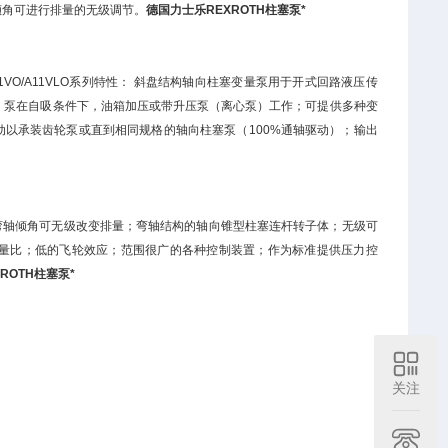
倾角可进行排量的无级调节。
德国
力士乐REXROTH
柱塞泵*
11VO/A11VLO系列特性： 斜盘结构轴向柱塞变量泵用于开式回路液压传
；泵在自吸条件下，油箱加压或带升压泵（离心泵）工作；可提供多种变
以承装齿轮泵或直到相同规格的轴向柱塞泵（100%通轴驱动）；输出
弯轴倾角可无级改变排量；弯轴结构的轴向锥型柱塞连杆转子体；无级可
量比；低的飞轮效应；范围很广的各种控制装置；作为标准提供压力控
ROTH柱塞泵*
关注