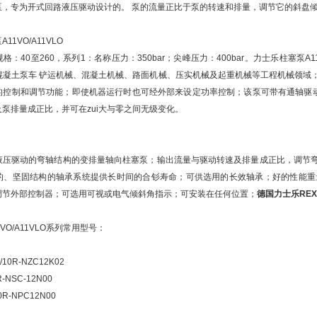
泵，专为开式回路液压驱动设计的。 泵的流量正比于泵的转速和排量，调节它的斜盘
1VO/A11VLO
格：40至260，系列1：名称压力：350bar；尖峰压力：400bar。力士乐柱塞泵A
混凝土泵车 铲运机械、混凝土机械、路面机械、压实机械及起重机械等工程机械领域
的控制和调节功能；即使机器运行时也可经外部来设定功率控制；该泵可带有通轴驱动
泵排量成正比，并可在zui大与零之间无级变化。
液压驱动的弯轴结构的变排量轴向柱塞泵；输出流量与驱动转速及排量成正比，调节
的、坚固结构的轴承系统提供长时间的合钐寿命；可供选用的长效轴承；好的性能重
调节外部控制器；可选用可视或电气倾斜角指示；可安装在任何位置；
德国力士乐REX
VO/A11VLO系列常用型号：
/10R-NZC12K02
R-NSC-12N00
0R-NPC12N00