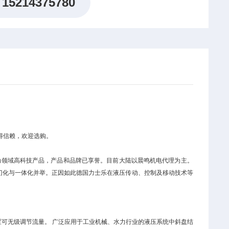
15214375780
值得信赖，欢迎选购。
传动领域高科技产品，产品和品牌已享誉。目前大陆以晨鸣机电代理为主。
门化与一体化并举。正因如此德国力士乐在液压传动、控制及移动技术等
置可无级调节流量。 广泛应用于工业机械、水力行业的液压系统中斜盘结