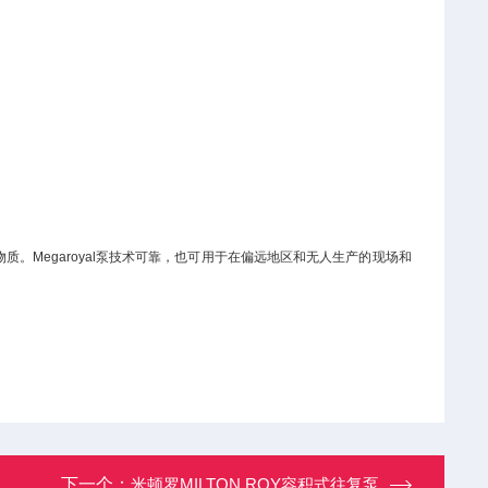
。Megaroyal泵技术可靠，也可用于在偏远地区和无人生产的现场和
下一个：
米顿罗MILTON ROY容积式往复泵