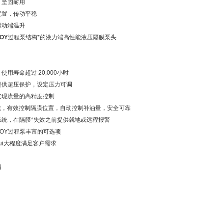
，坚固耐用
配置，传动平稳
驱动端温升
OY
过程泵结构*的液力端高性能液压隔膜泵头
用寿命超过 20,000小时
提供超压保护，设定压力可调
实现流量的高精度控制
统，有效控制隔膜位置，自动控制补油量，安全可靠
系统，在隔膜*失效之前提供就地或远程报警
 ROY过程泵丰富的可选项
ui大程度满足客户需求
阀