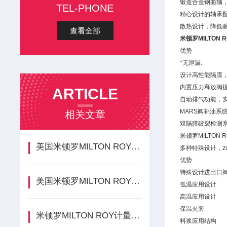
锻造合金钢曲轴
TEL-PHONE
精心设计的轴承
散热设计，降低
查看全部
米顿罗MILTON R
优势
*无泄漏.
设计高性能隔膜，使
内置压力释放阀
ARTICLE
自动排气功能，
MARS阀补油系
相关文章
双隔膜破裂检测
米顿罗MILTON
美国米顿罗MILTON ROY计量泵G系列产品特点简介
多种特殊设计，z
优势
特殊设计进出口
美国米顿罗MILTON ROY计量泵
低温应用设计
高温应用设计
保温夹套
米顿罗MILTON ROY计量泵性能参数
料浆应用结构