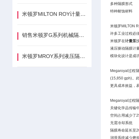
多种隔膜形式
特种耐蚀材料
米顿罗MILTON ROY计量泵的优势
米顿罗MILTO
许多工业过程必
销售米顿罗G系列机械隔膜计量泵
米顿罗在
计量泵
液压驱动隔膜计量
米顿罗MROY系列液压隔膜计量泵
模块化设计是成
Megaroyal
(15,850 
更具成本效益，易
Megaroya
关键化学品传输
空间占用减少了2
无需冷却系统
隔膜寿命延长至2
润滑系统减少磨损