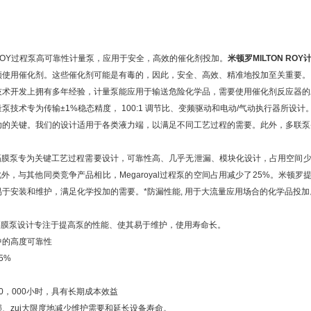
N ROY过程泵高可靠性计量泵，应用于安全，高效的催化剂投加。
米顿罗MILTON RO
须使用催化剂。这些催化剂可能是有毒的，因此，安全、高效、精准地投加至关重要。
技术开发上拥有多年经验，计量泵能应用于输送危险化学品，需要使用催化剂反应器的
泵技术专为传输±1%稳态精度， 100:1 调节比、变频驱动和电动/气动执行器所设计
功的关键。我们的设计适用于各类液力端，以满足不同工艺过程的需要。此外，多联泵
过程隔膜泵专为关键工艺过程需要设计，可靠性高、几乎无泄漏、模块化设计，占用空间少。Me
gph)。此外，与其他同类竞争产品相比，Megaroyal过程泵的空间占用减少了25%
于安装和维护，满足化学投加的需要。*防漏性能, 用于大流量应用场合的化学品投加
l过程隔膜泵设计专注于提高泵的性能、使其易于维护，使用寿命长。
中的高度可靠性
5%
0，000小时，具有长期成本效益
、zui大限度地减少维护需要和延长设备寿命。