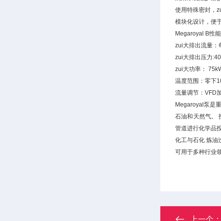
使用特殊密封，z
模块化设计，便
Megaroyal B
zui大排出流量：
zui大排出压力:400
zui大功率： 75k
温度范围：零下1
流量调节：VFD
Megaroyal
石油和天然气。 
管道进行化学品
化工与石化 炼油
可用于多种行业
上一个