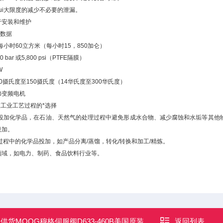
ui大限度的减少不必要的泄漏。
于安装和维护
性能数据
每小时60立方米（每小时15，850加仑）
 bar 或5,800 psi（PTFE隔膜）
W
0摄氏度至150摄氏度（14华氏度至300华氏度）
加变频电机
泵是重工业工艺过程的*选择
投加化学品，在石油、天然气的处理过程中避免形成水合物、减少腐蚀和水垢等其他物质
投加。
过程中的化学品投加，如产品分离/蒸馏，转化/转换和加工/精炼。
领域，如电力、制药、食品饮料行业等。
：
供货MOOG穆格伺服阀D633-460B美国原装
返回列表