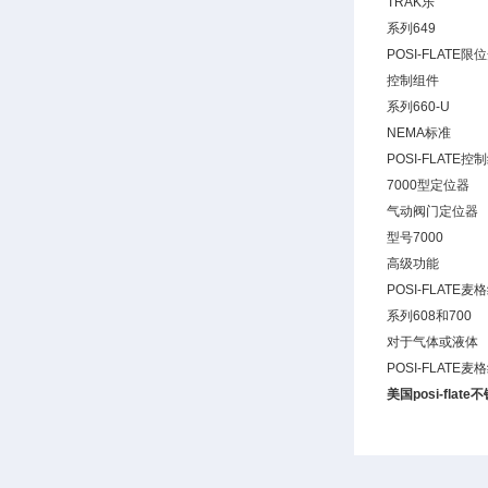
TRAK乐
系列649
POSI-FLATE
控制组件
系列660-U
NEMA标准
POSI-FLATE控
7000型定位器
气动阀门定位器
型号7000
高级功能
POSI-FLATE
系列608和700
对于气体或液体
POSI-FLATE
美国posi-flate
不