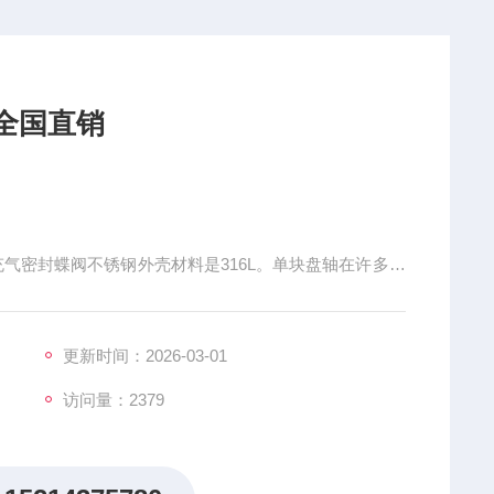
阀全国直销
阀。充气密封蝶阀不锈钢外壳材料是316L。单块盘轴在许多材
光到镜面抛光或涂覆聚四氟乙烯尼龙或其他高性能涂层。不
2“（50毫米）20“（500毫米）。典型的应用包括加载
器或料斗出口阀。
更新时间：2026-03-01
访问量：2379