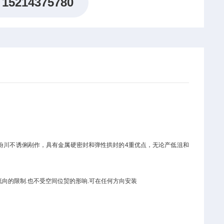
15214375780
密封圈份川不诱俐剐作，具有金属硬密封和弹性拱封的4重优点，无论产低沮和
流向的限制.也不受空间位贸的形响.可在任何方向安装