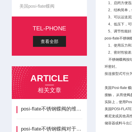
1、启闭方便迅
美国posi-flate蝶阀
2、结构简单，
3、可以运送泥浆
4、低压下，可
TEL-PHONE
5、调节性能好
posi-flate不
查看全部
1、使用压力和
2、密封性较差
不锈钢蝶阀按结
环密封。
按连接型式可分
ARTICLE
美国Posi-f
相关文章
接触， 从而使
实际上，使用Po
posi-flate不锈钢蝶阀的维修方法分享
美国POSI-F
烯尼龙或其他高性
储容器或料斗出
posi-flate不锈钢蝶阀对于安装的要求分享