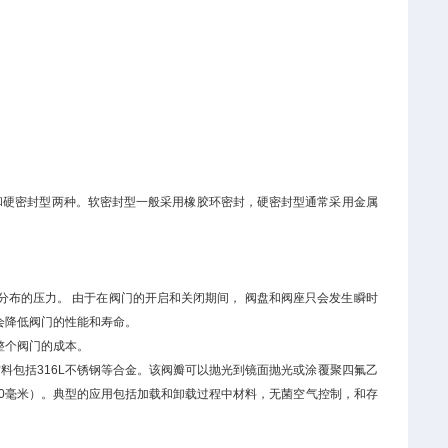
硬密封型两种。软密封型一般采用橡胶环密封，硬密封型通常采用金属
。
供均匀分布的压力。 由于在阀门的开启和关闭期间， 阀盘和阀座只会发生瞬时
会降低阀门的性能和寿命。
低整个阀门的成本。
许多材料包括316L不锈钢等合金。该阀瓣可以抛光到镜面抛光或涂覆聚四氟乙
500毫米）。典型的应用包括加载和卸载过程中材料，无菌空气控制，和存