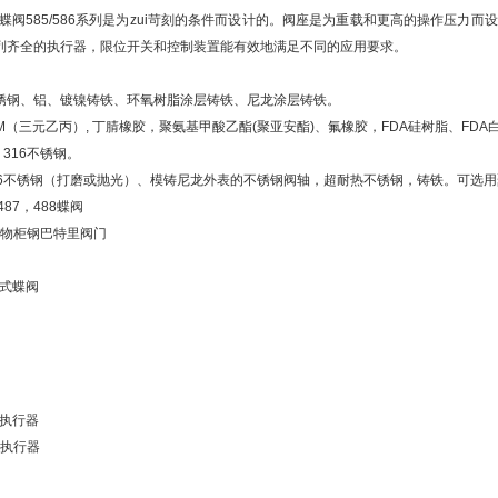
e膨胀式蝶阀585/586系列是为zui苛刻的条件而设计的。阀座是为重载和更高的操作压力而设计的。
系列齐全的执行器，限位开关和控制装置能有效地满足不同的应用要求。
不锈钢、铝、镀镍铸铁、环氧树脂涂层铸铁、尼龙涂层铸铁。
DM（三元乙丙）, 丁腈橡胶，聚氨基甲酸乙酯(聚亚安酯)、氟橡胶，FDA硅树脂、FD
，316不锈钢。
 316不锈钢（打磨或抛光）、模铸尼龙外表的不锈钢阀轴，超耐热不锈钢，铸铁。可选
487，488蝶阀
储物柜钢巴特里阀门
膨胀式蝶阀
气动执行器
动执行器