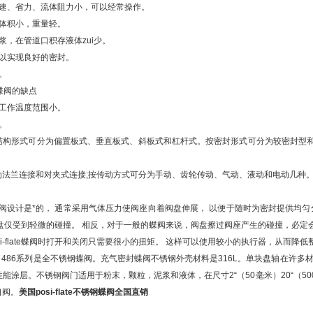
速、省力、流体阻力小，可以经常操作。
体积小，重量轻。
，在管道口积存液体zui少。
以实现良好的密封。
。
锈钢蝶阀的缺点
工作温度范围小。
。
构形式可分为偏置板式、垂直板式、斜板式和杠杆式。按密封形式可分为较密封型和
为法兰连接和对夹式连接;按传动方式可分为手动、齿轮传动、气动、液动和电动几种
late 蝶阀设计是*的， 通常采用气体压力使阀座向着阀盘伸展， 以便于随时为密封提
阀盘仅受到轻微的碰撞。 相反，对于一般的蝶阀来说，阀盘擦过阀座产生的碰撞，必定
si-flate蝶阀时打开和关闭只需要很小的扭矩。 这样可以使用较小的执行器，从而降
LATE 486系列是全不锈钢蝶阀。充气密封蝶阀不锈钢外壳材料是316L。单块盘轴在
能涂层。不锈钢阀门适用于粉末，颗粒，泥浆和液体，在尺寸2“（50毫米）20“（
口阀。
美国posi-flate
不锈钢蝶阀全国直销