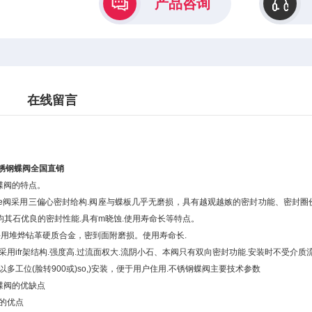
产品咨询
在线留言
te不锈钢蝶阀全国直销
锈钢蝶阀的特点。
-flate阀采用三偏心密封给构.阀座与蝶板几乎无磨损，具有越观越嫉的密封功能、
均其石优良的密封性能.具有m晓蚀.使用寿命长等特点。
采用堆烨钻革硬质合金，密到面附磨损。使用寿命长.
用ifr架结构.强度高.过流面权大.流阴小石、本阀只有双向密封功能.安装时不受介质
多工位(脸转900或)so,)安装，便于用户住用.不锈钢蝶阀主要技术参数
锈钢蝶阀的优缺点
的优点