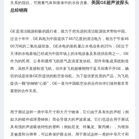
美国GE超声波探头
关系的阻抗，可测量气体和液体中的水份含量。
总经销商
GE是清洁能源积极的践行者，致力于把先进的清洁能源技术带给中国。
过去十年中，GE风电为中国提供了467亿度的清洁电力，相当于节省46
00万吨的二氧化碳排放。GE水电的装机量占水电业务的25%；GE位于
天津的水电基地已经成为中国市场上的水电设备及系统供应商之一。GE
作为的民用、公务和通用飞机喷气及涡桨发动机、部件和集成系统制造
商，虽然不直接制造飞机，但许多飞机能够翱翔于蓝天却离不开GE，确
切的说是依靠GE所提供的航空发动机。为了提供更优质的产品，为飞机
提供一颗*的钢铁“心脏”，GE一直与中国航空业的合作伙伴们保持着非常
紧密的合作关系。
用于测试这样一类中等尺寸和大尺寸物体，它们由于具有长的声程（例
如大的锻件或球墨铸铁）而会导致大的声波衰减。它们也适合用于测试
具有强的声波吸收特性的塑料（例如尼龙、特氟龙、聚丙烯），为增加
灵敏度和分辨率，可以将保护膜去掉。用于测试这样一类的中等尺寸和