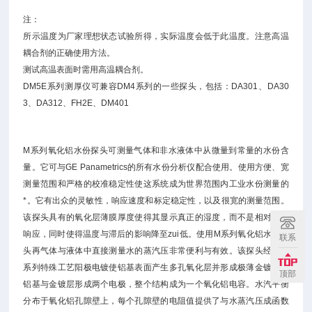
注：
所示温度为厂家理想状态试验所得，实际温度会低于此温度。注意高温
耦合剂的正确使用方法。
测试高温表面时需用高温耦合剂。
DM5E系列测厚仪可兼容DM4系列的一些探头，包括：DA301、DA30
3、DA312、FH2E、DM401
M系列氧化铝水份探头可测量气体和非水液体中从微量到常量的水份含
量。它可与GE Panametrics的所有水份分析仪配合使用。使用方便、宽
测量范围和严格的校准稳定性使这系统成为世界范围内工业水份测量的
*。它有出众的灵敏性，响应速度和标定稳定性，以及很宽的测量范围。
该探头具有的氧化层薄膜厚度使得其显示真正的湿度，而不是相对湿度
响应，同时使得温度与滞后的影响降至zui低。使用M系列氧化铝水份探
联系
头再气体与液体中直接测量水的蒸汽压非常便利与有效。该探头经过一
系列特殊工艺阳极电镀使铝基表面产生多孔氧化层并形成极薄金镀层，
顶部
铝基与金镀层形成两个电极，整个结构成为一个氧化铝电容。水汽平衡
分布于氧化铝孔隙壁上，每个孔隙壁的电阻值提供了与水蒸汽压成函数