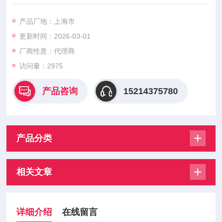
水份含量。它可与GE Panametrics的所有水份分析仪配合使用。
使用方便、宽测量范围和严格的校准稳定性使这系统成为世界范
产品厂地：上海市
围内工业水份测量的*。它有出众的灵敏性，响应速度和标定稳定
更新时间：2026-03-01
性，以及很宽的测量范围。该探头具有的氧化层薄膜厚度使得其
显示真正的湿度，而不是相对湿度响应，同时使得温度与滞后的
厂商性质：代理商
影响降至Z低
访问量：2975
产品咨询
15214375780
产品分类
相关文章
详细介绍
在线留言