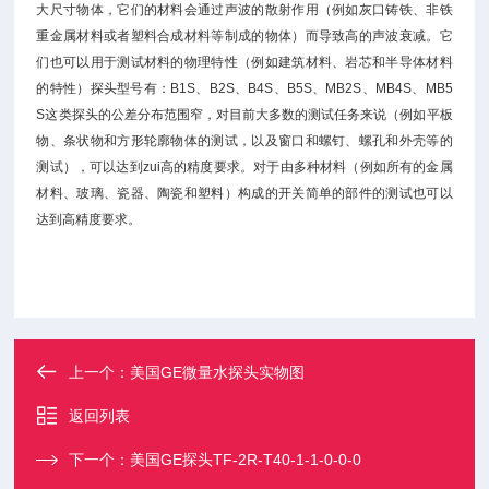
大尺寸物体，它们的材料会通过声波的散射作用（例如灰口铸铁、非铁
重金属材料或者塑料合成材料等制成的物体）而导致高的声波衰减。它
们也可以用于测试材料的物理特性（例如建筑材料、岩芯和半导体材料
的特性）探头型号有：B1S、B2S、B4S、B5S、MB2S、MB4S、MB5
S这类探头的公差分布范围窄，对目前大多数的测试任务来说（例如平板
物、条状物和方形轮廓物体的测试，以及窗口和螺钉、螺孔和外壳等的
测试），可以达到zui高的精度要求。对于由多种材料（例如所有的金属
材料、玻璃、瓷器、陶瓷和塑料）构成的开关简单的部件的测试也可以
达到高精度要求。
上一个：
美国GE微量水探头实物图
返回列表
下一个：
美国GE探头TF-2R-T40-1-1-0-0-0