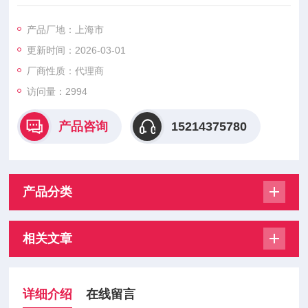
术，电子测量技术的元件和装置，是世界较有名的过滤器，蓄能
器，液压阀，电子产品，管夹，电磁铁，HYDAC传感器，HYDA
产品厂地：上海市
C压力开关，HYDAC压力传感器，液压系统总成等产品的液压件
更新时间：2026-03-01
制造商。德国贺德克HYDAC产品的应用范围十分广泛，几乎覆
盖各行各业，尤其在冶金工业，汽车工业，电力设备，化工，工
厂商性质：代理商
程机械，造纸工业，造
访问量：2994
产品咨询
15214375780
产品分类
相关文章
详细介绍
在线留言