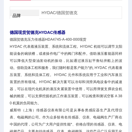
HYDAC/德国贺德克
品牌
德国现货贺德克HYDAC传感器
德国贺德克压力传感器HDA4745-A-400-000现货
HYDAC 代表着液压装置、系统和流体工程。HYDAC 机组可以调节太阳
能设备的碗状槽，或者操作电厂中的阀门和配件。借助液压蓄能器同样
可以降低大型柴油发动机的振动，比如通过液压缸平衡钻井船上的波
动。借助流体工程和服务，我们随时都是客户能力*的, HYDAC 代表着液
压装置、系统和流体工程。 HYDAC 元件和系统应用于工业和汽车液压
装置的所有领域。HYDAC 解决方案可以冷却和润滑风电设备中的减速
器，可以在现代化机床的液压夹紧装置中使用，可以用弹簧支撑农业机
械的舱室，可以支撑挖掘机的工作液压装置，可以检查和测试空客 A 38
0 机翼的负荷能力。
威斯特（上海）传感器仪表有限公司是从事各类感应器生产及代理仪
表、电磁阀的公司。作为众多较有名传感器、仪表、电磁阀生产厂商在
中国的代理，公司为广大用户提供性能*、价格合理的传感器、仪表、电
磁阀产品。主要包括传感器、仪表、电磁阀等。这些产品广泛应用于化