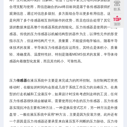
终产生对观测环境的*性解释。在这个过程中要充分地利用多源数据进行
合理支配与使用，而信息融合的zui终目标则是基于各传感器获得的分离
联系
观测信息，通过对信息多级别、多方面组合导出更多有用信息。这不仅
是利用了多个传感器相互协同操作的优势，而且也综合处理了其它信息
顶部
源的数据来提高整个传感器系统的智能化。压力传感器是使用的一种传
感器。传统的压力传感器以机械结构型的器件为主，以弹性元件的形变
指示压力，但这种结构尺寸大、质量重，不能提供电学输出。随着半导
体技术的发展，半导体压力传感器也应运而生。其特点是体积小、质量
轻、准确度高、温度特性好。特别是随着MEMS技术的发展，半导体传
感器向着微型化发展，而且其功耗小、可靠性高。
压力
传感器
在液压系统中主要是来完成力的闭环控制。当控制阀芯突然
移动时，在极短的时间内会形成几倍于系统工作压力的尖峰压力。在典
型的行走机械和工业液压中，如果设计时没有考虑到这样的工况，任何
压力传感器很快就会被破坏。需要使用抗冲击的压力传感器，压力传感
器实现抗冲击主要有2种方法，一种是换应变式芯片，另一种方法是外接
盘管，一般在液压系统中采用*种方法，主要是因为安装方便。此外还有
一个原因是压力传感器还要承受来自液压泵不间断的压力脉动。压力传