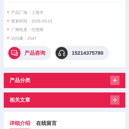
凑，长期稳定，安装方便，经济实用，可靠。NT40为低成本，
大批量的商业和工业应用设定了新的性价比标准。凭借其灵活的
产品厂地：上海市
低功耗设计和较低的制造成本，NT25系列具有出色的价值，使
更新时间：2026-03-01
其成为定制无线应用的理想选择。NT41系列压力传感器采用全
不锈钢阀体的压阻技术。尺寸紧凑，长期稳定，安装方便，经济
厂商性质：代理商
实用，可靠。
访问量：2547
产品咨询
15214375780
产品分类
相关文章
详细介绍
在线留言