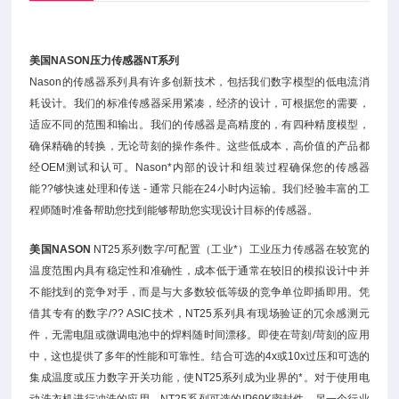
美国NASON压力传感器NT系列
Nason的传感器系列具有许多创新技术，包括我们数字模型的低电流消
耗设计。我们的标准传感器采用紧凑，经济的设计，可根据您的需要，
适应不同的范围和输出。我们的传感器是高精度的，有四种精度模型，
确保精确的转换，无论苛刻的操作条件。这些低成本，高价值的产品都
经OEM测试和认可。Nason*内部的设计和组装过程确保您的传感器
能??够快速处理和传送 - 通常只能在24小时内运输。我们经验丰富的工
程师随时准备帮助您找到能够帮助您实现设计目标的传感器。
美国NASON
NT25系列数字/可配置（工业*）工业压力传感器在较宽的
温度范围内具有稳定性和准确性，成本低于通常在较旧的模拟设计中并
不能找到的竞争对手，而是与大多数较低等级的竞争单位即插即用。凭
借其专有的数字/?? ASIC技术，NT25系列具有现场验证的冗余感测元
件，无需电阻或微调电池中的焊料随时间漂移。即使在苛刻/苛刻的应用
中，这也提供了多年的性能和可靠性。结合可选的4x或10x过压和可选的
集成温度或压力数字开关功能，使NT25系列成为业界的*。对于使用电