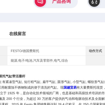
产品咨询
在线留言
FESTO/德国费斯托
动作方式
能源,电子/电池,汽车及零部件,电气,综合
费斯托气缸带活塞杆
:有紧凑型气缸, 短行程气缸, 扁平气缸, 圆形气缸, 小型气缸, 螺纹形
采用耐腐蚀不锈钢制成的便于清洗的气缸。现
国越贸易
有大量费斯托现货
O成立于 1925 年，是自动化技术领域的厂商，也是基础和高级技术培训
务遍及 200 个行业，为超过 30 万的客户提供的气动和电驱动技术及全面解决方
程。2015 年 Festo 集团销售额达到 26.4 亿欧元，在 250 个国家和地