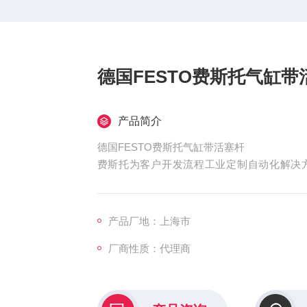
德国FESTO费斯托气缸带
产品简介
德国FESTO费斯托气缸带活塞杆
费斯托为客户开发流程工业定制自动化解决
段，从工程设计直到运营和维护。流程自动化
流程工业的主要方面包括运输、处理、加工
的气体或具有流动性的粒状松疏物料。具有不
产品厂地：上海市
厂商性质：代理商