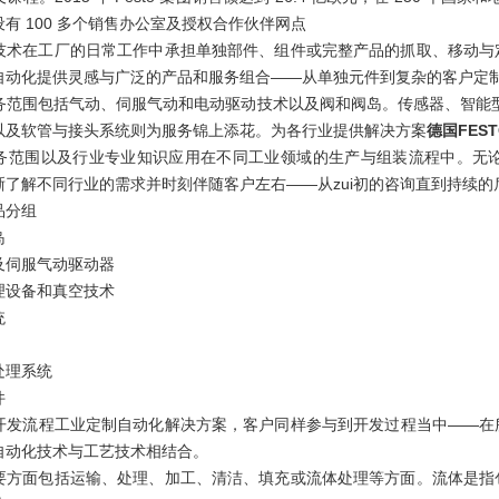
有 100 多个销售办公室及授权合作伙伴网点
技术在工厂的日常工作中承担单独部件、组件或完整产品的抓取、移动与
自动化提供灵感与广泛的产品和服务组合——从单独元件到复杂的客户定
务范围包括气动、伺服气动和电动驱动技术以及阀和阀岛。传感器、智能
以及软管与接头系统则为服务锦上添花。为各行业提供解决方案
德国FES
务范围以及行业专业知识应用在不同工业领域的生产与组装流程中。无
晰了解不同行业的需求并时刻伴随客户左右——从zui初的咨询直到持续的
品分组
岛
及伺服气动驱动器
理设备和真空技术
统
处理系统
件
开发流程工业定制自动化解决方案，客户同样参与到开发过程当中——在
自动化技术与工艺技术相结合。
要方面包括运输、处理、加工、清洁、填充或流体处理等方面。流体是指