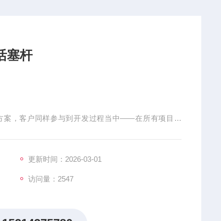
活塞杆
方案，客户同样参与到开发过程当中——在所有项目阶
作为跨领域技术将自动化技术与工艺技术相结合。
、清洁、填充或流体处理等方面。流体是指包含液体在内
同要求的众多行业
更新时间：2026-03-01
访问量：2547