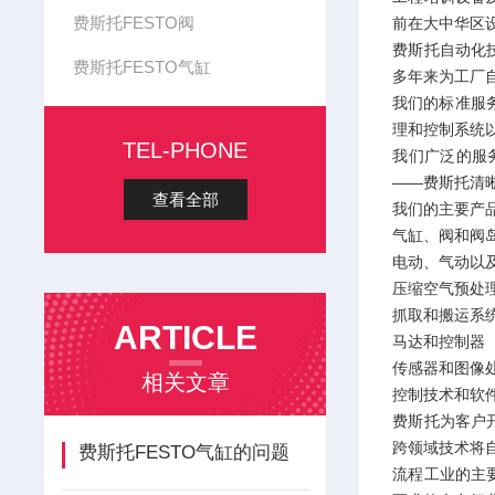
费斯托FESTO阀
前在大中华区设
费斯托自动化
费斯托FESTO气缸
多年来为工厂
我们的标准服
理和控制系统
TEL-PHONE
我们广泛的服
——费斯托清
查看全部
我们的主要产
气缸、阀和阀
电动、气动以
压缩空气预处
抓取和搬运系
ARTICLE
马达和控制器
传感器和图像
相关文章
控制技术和软
费斯托为客户
跨领域技术将
费斯托FESTO气缸的问题
流程工业的主