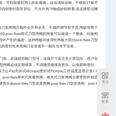
有剪切功能，可刮除密封而上的粘着物，自动清除杂物，不锈创17板可
腔内和密封面等部位，不允许有污物或砂粒附着;各连接部位螺
late手动刀形闸阀只能作全开和全关，不能作调节和节流.闸板有两个
posi-flate楔式刀型闸阀的闸板可以做成一个整体，叫做刚
生的偏差，这种闸板叫做弹性闸板大部分posi-flate刀型
面的密封性本类阀门在管道中一般应当水平安装。
侧门前，必须校对阀门型号，连接尺寸及注意介质流向，用户在
ate刀型闸阀必须定期保养，不得随意碰撞及挤乐，以免影响密封。
a)壳休试4k(mpa)密封试Pi(mpa)工作温度适用介质1.0
夹式刀闸阀，posi-flate单夹式浆液闸阀，单夹式刀形闸阀主要零部件材质
关注
flate刀型泥浆闸阀.posi-flate刀型排渣闸、posi-fl
联系