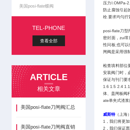
压力I.OMP
美国posi-flate蝶阀
防止腐蚀引起
栓.要求均匀拧
TEL-PHONE
posi-fl
密封面，zui
查看全部
性问板;也可以
闸阀是采用强
检查填料部位
安装阀门时，必
ARTICLE
保证与刊门要求
1.6 1.5 2
相关文章
体、盖闸板阀杆密
ate单夹式渣
美国posi-flate刀闸阀汇总
威斯特
（上海
1，我们将更
美国posi-flate刀闸阀直销
2，我们保证