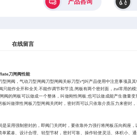
产品咨询
在线留言
flate刀闸阀性能
ate电动刀型闸阀，气动刀型闸阀刀型闸阀关标刀型r*]叫产品使用中注意事
闸阀只能作全开和全关.不能作调节和节流.闸板有两个密封面，zui常用
刀型闸阀的闸板可以做成一个整体，叫做刚性闸板;也可以做成能产生微量变
闸板叫做弹性闸板刀型闸阀关闭时，密封而可以只依靠介质压力来密封，
0间是采用强制密封的，即阀门关闭时，要依靠外力强行将闸板压向阎座，
简单紧凑、设计合理、轻型节材，密封可靠、操作轻便灵活、体积小、通