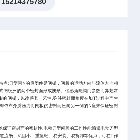
15214375780
项及其特点:刀型闸N的启闭件是闸板，闸板的运动方向与流体方向相
的模式闸板洲的两个密封面形成懊形、懊形角随阀门参数而异翅常
形的闸板，以改善其一艺性.弥补密封面角度在加T过程中产生
即依靠介质压力将闸板的密封而压向另一侧的N座来保证密封
以保证密封面的密封性.电动刀型闸阀的工作性能编辑电动刀型
道流畅、流阻小、重量轻、易安装、易拆卸等优点，可在T作