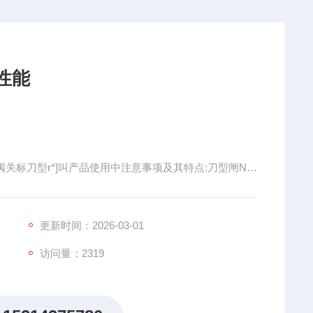
阀性能
型闸阀关标刀型r*]叫产品使用中注意事项及其特点:刀型闸N的
zhi，刀型闸阀只能作全开和全关.不能作调节和节流.闸
封面形成懊形、懊形角随阀门参数而异翅常为50,楔式刀
板;也可以做成能产生
更新时间：2026-03-01
访问量：2319