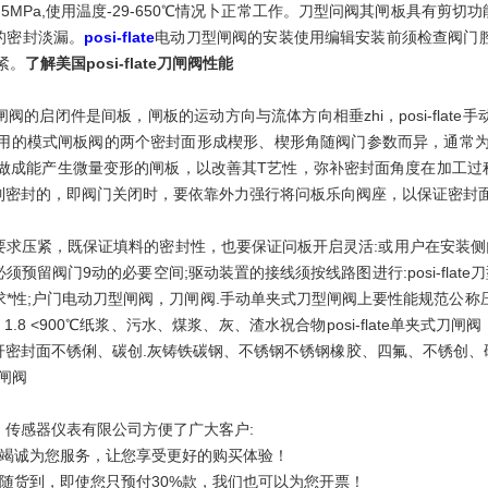
a-2.5MPa,使用温度-29-650℃情况卜正常工作。刀型问阀其闸板具
的密封淡漏。
posi-flate
电动刀型闸阀的安装使用编辑安装前须检查阀门
紧。
了解美国posi-flate刀闸阀性能
ate刀型闸阀的启闭件是间板，闸板的运动方向与流体方向相垂zhi，posi-f
常用的模式闸板阀的两个密封面形成楔形、楔形角随阀门参数而异，通常为50,
做成能产生微量变形的闸板，以改善其T艺性，弥补密封面角度在加工过程中产
制密封的，即阀门关闭时，要依靠外力强行将问板乐向阀座，以保证密封
要求压紧，既保证填料的密封性，也要保证问板开启灵活:或用户在安装
须预留阀门9动的必要空间;驱动装置的接线须按线路图进行:posi-fl
*性;户门电动刀型闸阀，刀闸阀.手动单夹式刀型闸阀上要性能规范公称压力((-P
.4 1.1 1.8 <900℃纸浆、污水、煤浆、灰、渣水祝合物posi-flate单
封面不锈俐、碳创.灰铸铁碳钢、不锈钢不锈钢橡胶、四氟、不锈创、硬质合金posi-
浆闸阀
）传感器仪表有限公司方便了广大客户:
加竭诚为您服务，让您享受更好的购买体验！
票随货到，即使您只预付30%款，我们也可以为您开票！