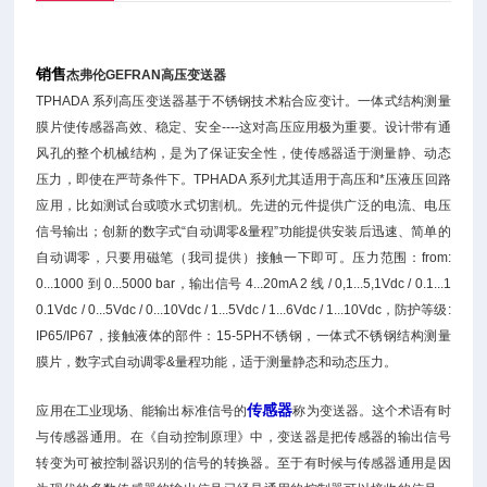
销售
杰弗伦GEFRAN高压变送器
TPHADA 系列高压变送器基于不锈钢技术粘合应变计。一体式结构测量
膜片使传感器高效、稳定、安全----这对高压应用极为重要。设计带有通
风孔的整个机械结构，是为了保证安全性，使传感器适于测量静、动态
压力，即使在严苛条件下。TPHADA 系列尤其适用于高压和*压液压回路
应用，比如测试台或喷水式切割机。先进的元件提供广泛的电流、电压
信号输出；创新的数字式“自动调零&量程”功能提供安装后迅速、简单的
自动调零，只要用磁笔（我司提供）接触一下即可。压力范围：from:
0...1000 到 0...5000 bar，输出信号 4...20mA 2 线 / 0,1...5,1Vdc / 0.1...1
0.1Vdc / 0...5Vdc / 0...10Vdc / 1...5Vdc / 1...6Vdc / 1...10Vdc，防护等级:
IP65/IP67，接触液体的部件：15-5PH不锈钢，一体式不锈钢结构测量
膜片，数字式自动调零&量程功能，适于测量静态和动态压力。
传感器
应用在工业现场、能输出标准信号的
称为变送器。这个术语有时
与传感器通用。在《自动控制原理》中，变送器是把传感器的输出信号
转变为可被控制器识别的信号的转换器。至于有时候与传感器通用是因