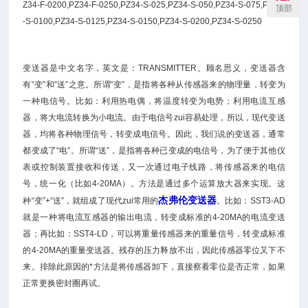
Z34-F-0200,PZ34-F-0250,PZ34-S-025,PZ34-S-050,PZ34-S-075,PZ34
顶部
-S-0100,PZ34-S-0125,PZ34-S-0150,PZ34-S-0200,PZ34-S-0250
变送器是中文名字，英文是：TRANSMITTER。顾名思义，变送器含
有“变”和“送”之意。所谓“变”，是指将各种从传感器来的物理量，转变为
一种电信号。比如：利用热电偶，将温度转变为电势；利用电流互感
器，将大电流转换为小电流。由于电信号zui容易处理，所以，现代变送
器，均将各种物理信号，转变成电信号。因此，我们说的变送器，通常
都变成了“电”。所谓“送”，是指将各种已变成的电信号，为了便于其他仪
表或控制装置接收和传送，又一次通过电子线路，将传感器来的电信
号，统一化（比如4-20MA）。方法是通过多个运算放大器来实现。这
杰弗伦变送器
种“变”+“送”，就组成了现代zui常用的
。比如：SST3-AD
就是一种将电流互感器的输出电流，转变成标准的4-20MA的电流变送
器；再比如：SST4-LD，可以将重量传感器来的重量信号，转变成标准
的4-20MA的重量变送器。残存的压力释放不出，因此传感器零位又下不
来。排除此原因的*方法是将传感器卸下，直接察看零位是否正常，如果
正常更换密封圈再试。