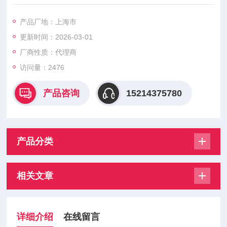
条件限制，则应安装固定后调整变送器零位到标准值。加压变送
器输出不变化，再加压变送器输出突然变化，泄压变送器零位回
产品厂地：上海市
不去。 产生此现象的原因极有可能是压力传感器密封圈引起的。
更新时间：2026-03-01
是否符合供电要求；电源与变送器及负载设备之间有无接线错
误。如果变送器接线端子上无电压或极性接反均可造成变送器无
厂商性质：代理商
电压信号输出。压力传感器
访问量：2476
产品咨询
15214375780
产品分类
相关文章
详细介绍
在线留言