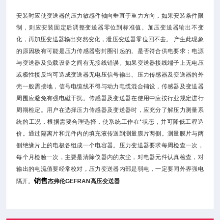
安装时应使变送器的压力敏感件轴向垂直于重力方向，如果安装条件限
制，则应安装固定后调整变送器零位到标准值。加压变送器输出不变
化，再加压变送器输出突然变化，泄压变送器零位回不去。 产生此现象
的原因极有可能是压力传感器密封圈引起的。是否符合供电要求；电源
与变送器及负载设备之间有无接线错误。如果变送器接线端子上无电压
或极性接反均可造成变送器无电压信号输出。压力传感器及变送器的外
壳一般需接地，信号电缆线不得与动力电缆混合铺设，传感器及变送器
周围应避免有强电磁干扰。传感器及变送器在使用中应按行业规定进行
周期检定。用户在选择压力传感器及变送器时，应充分了解压力测量系
统的工况，根据需要合理选择，使系统工作在*状态，并可降低工程造
价。通过隔离片和元件内的填充液传送到测量膜片两侧。测量膜片与两
侧绝缘片上的电极各组成一个电容器。压力变送器要求每周检查一次，
每个月检验一次，主要是清除仪器内的灰尘，对电器元件认真检查，对
输出的电流值要经常校对，压力变送器内部是弱电，一定要同外界强电
销售
隔开。
杰弗伦GEFRAN高压变送器