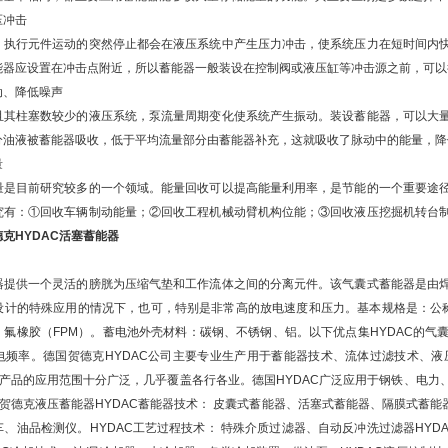
压冲击
、执行元件运动的突然停止都会在液压系统中产生压力冲击，使系统压力在短时间内
能器应设置在冲击点附近，所以蓄能器一般装设在控制阀或液压缸等冲击源之前，可以
动、降低噪声
且其柱塞数较少的液压系统，泵流量周期变化使系统产生振动。装设蓄能器，可以大
分油液被蓄能器吸收，低于平均流量部分由蓄能器补充，这就吸收了脉动中的能量，降
量
量是目前研究较多的一个领域。能量回收可以提高能量利用率，是节能的一个重要途
究有：①回收车辆制动能量；②回收工程机械动臂机构位能；③回收液压挖掘机转台
克HYDAC活塞蓄能器
器提供一个灵活的膀胱为压缩气垫和工作流体之间的分离元件。该气囊式蓄能器是由
计的特殊应用的情况下，也可，特别是非常高的放电速度和压力。基本规格是：公称容积：
、氟橡胶（FPM）。蓄电池外壳材料：碳钢、不锈钢、铝。以下优点集HYDAC的
电频率。德国贺德克HYDAC公司主要专业生产用于蓄能器技术、流体过滤技术、
AC产品的应用范围十分广泛，几乎覆盖各行各业。德国HYDAC广泛应用于钢铁、电
，贺德克液压蓄能器HYDAC蓄能器技术： 皮囊式蓄能器、活塞式蓄能器、隔膜式蓄能
、油品检测仪。HYDAC工艺过程技术： 特殊介质过滤器、自动反冲洗过滤器HYD