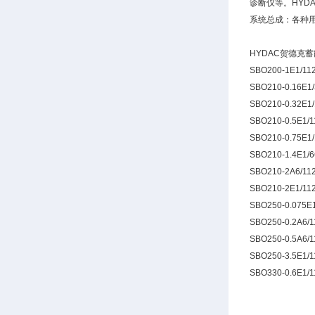
诊断仪等。HYD
系统总成：各种
HYDAC贺德克
SBO200-1E1/11
SBO210-0.16E1
SBO210-0.32E1
SBO210-0.5E1/
SBO210-0.75E1
SBO210-1.4E1/
SBO210-2A6/11
SBO210-2E1/11
SBO250-0.075E
SBO250-0.2A6/
SBO250-0.5A6/
SBO250-3.5E1/
SBO330-0.6E1/