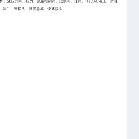
技术： 液压方向、压力、流量控制阀、比例阀、球阀。HYDAC液压、润滑
夹、法兰、管接头、胶管总成、快速接头。