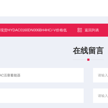
：
现货HYDAC0160DN006BH4HC/-V价格低
返回列表
在线留言