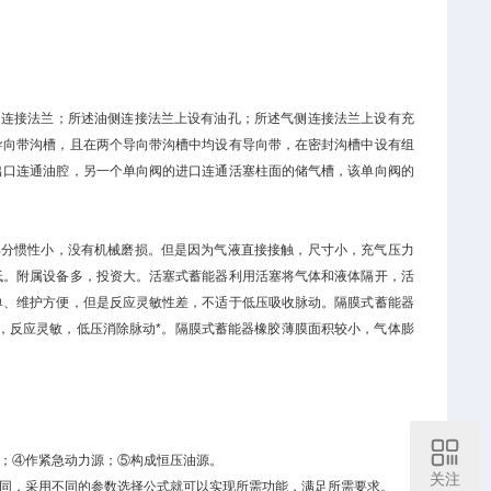
侧连接法兰；所述油侧连接法兰上设有油孔；所述气侧连接法兰上设有充
导向带沟槽，且在两个导向带沟槽中均设有导向带，在密封沟槽中设有组
出口连通油腔，另一个单向阀的进口连通活塞柱面的储气槽，该单向阀的
部分惯性小，没有机械磨损。但是因为气液直接接触，尺寸小，充气压力
低。附属设备多，投资大。活塞式蓄能器利用活塞将气体和液体隔开，活
单、维护方便，但是反应灵敏性差，不适于低压吸收脉动。隔膜式蓄能器
小，反应灵敏，低压消除脉动*。隔膜式蓄能器橡胶薄膜面积较小，气体膨
；④作紧急动力源；⑤构成恒压油源。
关注
同，采用不同的参数选择公式就可以实现所需功能，满足所需要求。