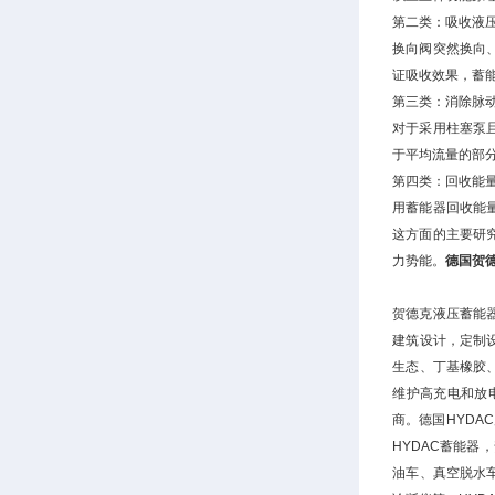
第二类：吸收液
换向阀突然换向
证吸收效果，蓄
第三类：消除脉
对于采用柱塞泵
于平均流量的部
第四类：回收能
用蓄能器回收能
这方面的主要研
力势能。
德国贺德
贺德克液压蓄能
建筑设计，定制设
生态、丁基橡胶
维护高充电和放
商。德国HYD
HYDAC蓄能器
油车、真空脱水车