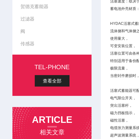
活塞速度：取决于
贺德克蓄能器
蓄电池外壳材质
过滤器
HYDAC活塞式
阀
流体侧和气体侧之
使用量大，
传感器
可变安装位置，
活塞位置可由各
特别适用于备份
TEL-PHONE
极限流量，
当密封件磨损时
查看全部
活塞式蓄能器可
电气限位开关，
突出活塞杆，
磁力挡板指示，
ARTICLE
磁性活塞，
电缆张力测量系
相关文章
超声波测量系统