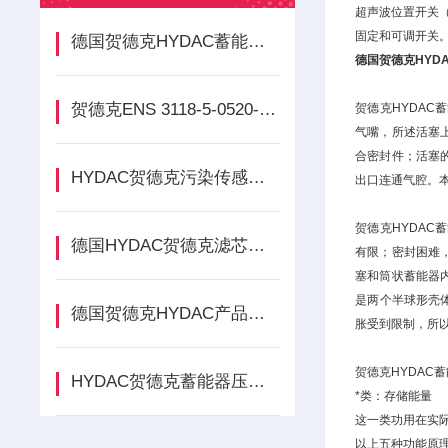
超声波位置开关（
固定和可调开关
德国贺德克HYDAC蓄能器全面介绍
德国
贺德克HYD
贺德克ENS 3118-5-0520-000-K到货实拍
贺德克HYDA
气嘴，所述活塞
合密封件；活塞
HYDAC贺德克污染传感器总代理
出口连通气腔。
贺德克HYDA
德国HYDAC贺德克滤芯型号
有限；密封困难
塞和筒状蓄能器
是两个半球形壳
德国贺德克HYDAC产品简介
胀受到限制，所
贺德克HYDA
HYDAC贺德克蓄能器压力范围
*类：存储能量
这一类功用在实
以上五种功能原