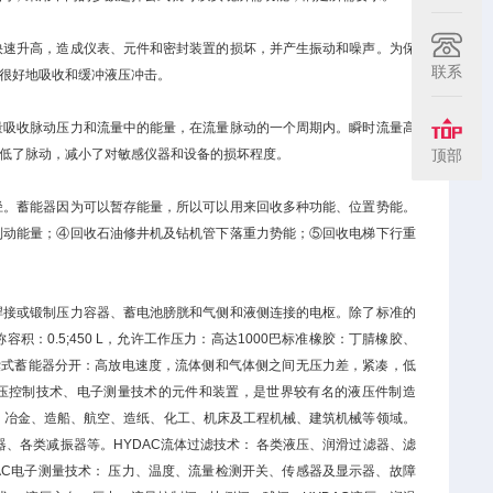
快速升高，造成仪表、元件和密封装置的损坏，并产生振动和噪声。为保
联系
很好地吸收和缓冲液压冲击。
量吸收脉动压力和流量中的能量，在流量脉动的一个周期内。瞬时流量高
低了脉动，减小了对敏感仪器和设备的损坏程度。
顶部
径。蓄能器因为可以暂存能量，所以可以用来回收多种功能、位置势能。
制动能量；④回收石油修井机及钻机管下落重力势能；⑤回收电梯下行重
焊接或锻制压力容器、蓄电池膀胱和气侧和液侧连接的电枢。除了标准的
0.5;450 L，允许工作压力：高达1000巴标准橡胶：丁腈橡胶、
气囊式蓄能器分开：高放电速度，流体侧和气体侧之间无压力差，紧凑，低
液压控制技术、电子测量技术的元件和装置，是世界较有名的液压件制造
力、冶金、造船、航空、造纸、化工、机床及工程机械、建筑机械等领域。
器、各类减振器等。HYDAC流体过滤技术： 各类液压、润滑过滤器、滤
AC电子测量技术： 压力、温度、流量检测开关、传感器及显示器、故障