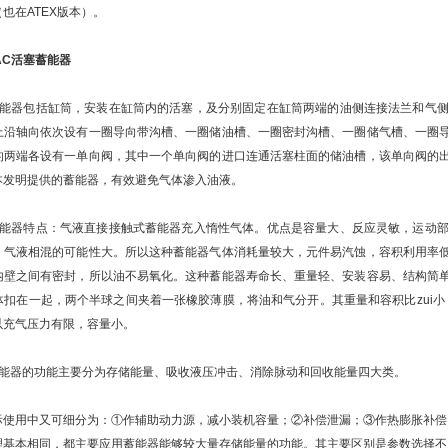
也在ATEX版本）。
。
AC
活塞蓄能器
C蓄能器包括缸筒，安装在缸筒内的活塞，及分别固定在缸筒两端的油侧连接法兰和气
上沿轴向依次设有一圈导向带沟槽、一圈储油槽、一圈密封沟槽、一圈储气槽、一圈
的两端各设有一单向阀，其中一个单向阀的进口连通活塞柱面的储油槽，该单向阀的
本发明提供的蓄能器，有效避免气体渗入油液。
C蓄能器特点：气液直接接触式蓄能器充入惰性气体。优点是容量大、反应灵敏，运动
，气液相混的可能性大。所以这种蓄能器气体消耗量较大，元件易汽蚀，容积利用率
内壁之间有密封，所以油不易氧化。这种蓄能器寿命长、重量轻、安装容易、结构简
体扣在一起，两个半球之间夹着一张橡胶薄膜，将油和气分开。其重量和容积比zui
以充气压力有限，容量小。
C蓄能器的功能主要分为存储能量、吸收液压冲击、消除脉动和回收能量四大类。
际使用中又可细分为：①作辅助动力源，减小装机容量；②补偿泄漏；③作热膨胀补偿
理基本相同，都主要应用蓄能器能够较大量存储能量的功能。其主要区别是参数选择不