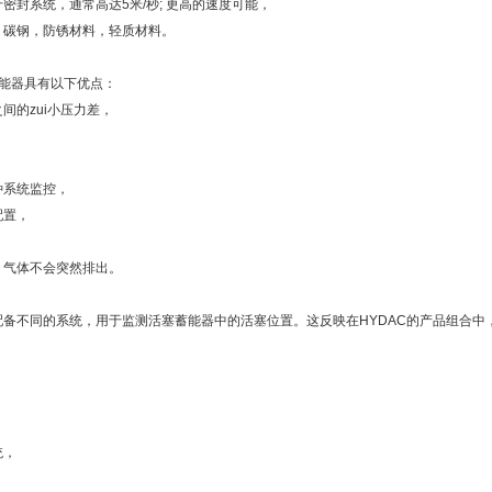
密封系统，通常高达5米/秒; 更高的速度可能，
：碳钢，防锈材料，轻质材料。
蓄能器具有以下优点：
间的zui小压力差，
种系统监控，
配置，
，气体不会突然排出。
配备不同的系统，用于监测活塞蓄能器中的活塞位置。这反映在HYDAC的产品组合中
统，
，