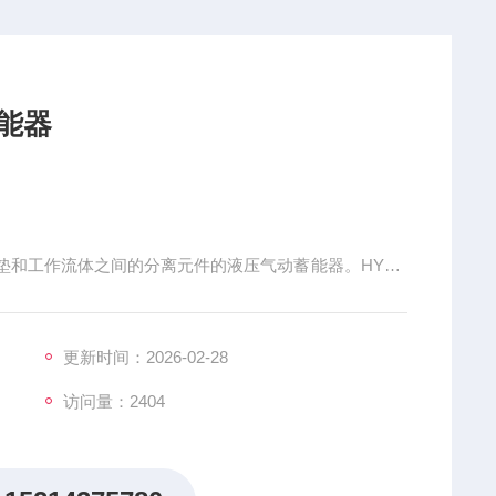
能器
垫和工作流体之间的分离元件的液压气动蓄能器。HYDA
成，通常在气体和流体侧具有螺纹密封盖，并具有特殊密
进行非常灵活的调整（例如SK280系列设计）。体积的
也可用于液压系统的开关功能。
更新时间：2026-02-28
访问量：2404