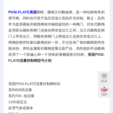
POSI-FLATE美国
碟阀：蝶阀又叫翻板阀，是一种结构简单的
调节阀，同时也可用于低压管道介质的开关控制。释义：启闭
件为盘形碟板并能绕阀体内轴线旋转的一种阀门。对夹式蝶阀
是用双头螺栓将阀门连接在两管道法兰之间，法兰式蝶阀是阀
门上带有法兰，用螺栓将阀门上两端法兰连接在管道法兰上。
闸阀的密闭性要比蝶阀的好一些，不过也有厂家的蝶阀密闭性
能好的。弹性金属密封蝶阀是重点新产品，高性能的手动蝶阀
采用了一个双偏心和一个特殊斜锥椭圆密封结构。
美国POSI-
FLATE流量控制阀型号介绍
联系
美国POSI-FLATE流量控制阀特征
系列608高流量
顶部
系列700 -低流量
1100设定点
处理气体或液体