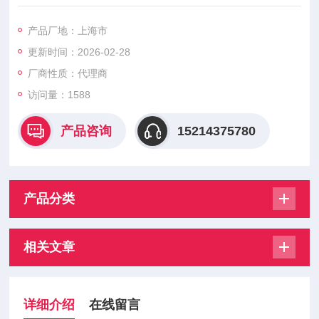
其成为理想的使用在数百个不同的应用。简单的施工，与可拆卸
的顶部和底部盖，提供了易于拆卸清洗或维修，而不删除服务的
产品厂地：上海市
阀门。证明O形密封圈提供了一个积极的零泄漏关闭。更换密封
更新时间：2026-02-28
件，如果需要的话，是快速和容易的，因为拆卸简单和快速。大
流量控制阀提供了所有这些功能在一个非常负担得起的价格。
厂商性质：代理商
访问量：1588
产品咨询
15214375780
产品分类
相关文章
详细介绍
在线留言