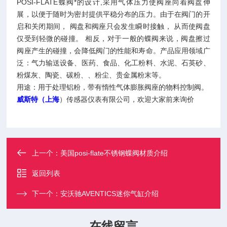
POSI-FLATE蝶阀*的设计,采用气体压力使阀座向着阀盘伸
展，以便于随时为密封提供平稳分布的压力。由于在阀门的开
启和关闭期间， 阀盘和阀座只会发生瞬时接触， 从而使阀盘
仅受到轻微的碰撞。 相反，对于一般的蝶阀来说，阀盘擦过
阀座产生的碰撞，会降低阀门的性能和寿命。产品应用领域广
泛：气力输送设备、医药、食品、化工粉料、水泥、石英砂、
粉煤灰、陶瓷、碳粉、、粉尘、贵金属粉末等。
用途：用于处理铝粉，带有惰性气体膨胀阀座的物料控制阀。
威斯特（上海
）传感器仪表有限公司，欢迎大家前来询价
上一个：
美国posi-flate不锈钢蝶阀材质介绍
返回列表
下一个：
安沃驰AVENTICS迷你气缸介绍
在线留言