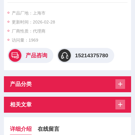
的研发、制造的性跨国企业，也是这个领域的者。BURKERT专
业从事过程产品，如电磁阀，蝶阀，球阀，角座阀，止回阀，过
产品厂地：上海市
滤器，气动驱动，传感器和控制器等。Burkert一直致力于流体控
更新时间：2026-02-28
制领域的产品和系统的研发、制造。如今Burkert已发展成一个拥
有三千多名员工、在德国，法国拥有五家生产厂。
厂商性质：代理商
访问量：1969
产品咨询
15214375780
产品分类
相关文章
详细介绍
在线留言