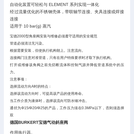
自动化装置可轻松与 ELEMENT 系列实现一体化
经过流量优化的不锈钢壳体，带联轴节连接、夹具连接或焊接
连接
适用于 10 bar(g) 蒸汽
宝德2000型角座阀安装与维修必须遵守适用的安全规范
管道必须清洁无污染。
根据需要安装，但使执行机构朝上。注意流向。
连接阀门注意对准管道，只有在用户特殊要求时才取下执行机构。
打开或维修该角阀之前先切断流体和控制气源并降低管道系统中的压
力。
注意事项：
选择流动方向A时的特点：
选择该流动方向时，可提高该产品的使用寿命。
当工作介质为液体时，选择该流向可防水锤冲击。
通径为Φ15/Φ20/Φ25的产品，工作压力须在0.3MPa以下，否则须选择
双
德国
BURKERT宝德气动斜座阀
作用执行器。