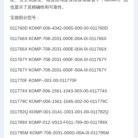
也显示了其精确性和可靠性。
宝德部分型号：
011760D KOMP-006-4342-0065-000-00-011760D
011766X KOMP-708-2031-000E-00A-0I-011766X
011766X KOMP-708-2031-000E-00A-0I-011766X
011767Y KOMP-708-2031-000F-00A-0I-011767Y
011767Y KOMP-708-2031-000F-00A-0I-011767Y
011770F KOMP--001-00-011770F
011774X KOMP-006-1561-1043-003-00-011774X
011779C KOMP-006-1561-1045-002-00-011779C
011782Q KOMP-001-0141-1001-001-00-011782Q
011789X KOMP-012-V013-F011-789-00-011789X
011795M KOMP-708-2031-000G-00A-0I-011795M