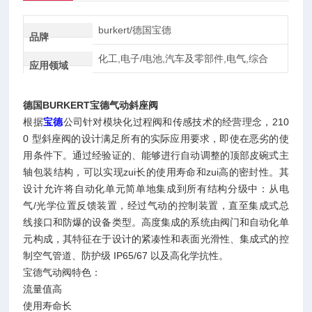
burkert/德国宝德
品牌
化工,电子/电池,汽车及零部件,电气,综合
应用领域
德国
BURKERT宝德气动斜座阀
根据
宝德
公司针对模块化过程阀和传感技术的经营理念，210
0 型斜座阀的设计满足所有的实际应用要求，即使在恶劣的使
用条件下。通过经验证的、能够进行自动调整的顶部皮碗式主
轴包装结构，可以实现zui长的使用寿命和zui高的密封性。其
设计允许将自动化单元简单地集成到所有结构分级中：从电
气/光学位置反馈装置，经过气动的控制装置，直至集成式总
线接口和防爆的设备类型。高度集成的系统由阀门和自动化单
元构成，其特征在于设计的紧凑性和表面光滑性、集成式的控
制空气管道、防护级 IP65/67 以及高化学抗性。
宝德气动阀特色：
流量值高
使用寿命长