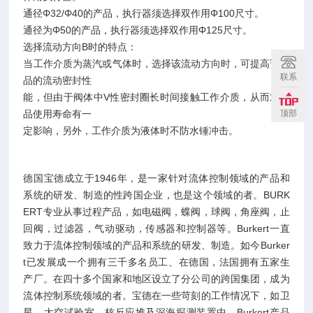
通径Φ32/Φ40的产品，执行器须选择双作用Φ100尺寸。
通径为Φ50的产品，执行器须选择双作用Φ125尺寸。
选择流动方向B时的特点：
当工作介质为蒸汽或气体时，选择该流动方向时，可提高该产
联系
品的流动密封性
能，但由于阀体中V性密封圈长时间接触工作介质，从而对产
品使用寿命有一
顶部
定影响，另外，工作介质为液体时不防水锤冲击。
德国宝德成立于1946年，是一家针对流体控制领域的产品和
系统的研发、制造的性跨国企业，也是这个领域的者。BURK
ERT专业从事过程产品，如电磁阀，蝶阀，球阀，角座阀，止
回阀，过滤器，气动驱动，传感器和控制器等。Burkert一直
致力于流体控制领域的产品和系统的研发、制造。如今Burker
t已发展成一个拥有三千多名员工、在德国，法国拥有五家生
产厂。在四十多个国家和地区设立了分公司的跨国集团，成为
流体控制系统领域的者。宝德在一些苛刻的工作情况下，如卫
星、太空试验室、核反应堆及深海探测装置中，Burkert产品