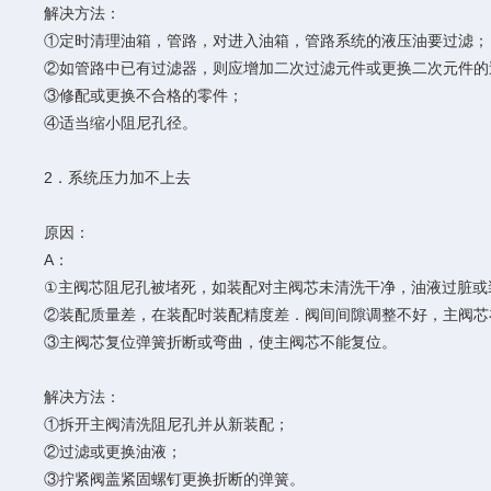
解决方法：
①定时清理油箱，管路，对进入油箱，管路系统的液压油要过滤；
②如管路中已有过滤器，则应增加二次过滤元件或更换二次元件的
③修配或更换不合格的零件；
④适当缩小阻尼孔径。
2．系统压力加不上去
原因：
A：
①主阀芯阻尼孔被堵死，如装配对主阀芯未清洗干净，油液过脏或
②装配质量差，在装配时装配精度差．阀间间隙调整不好，主阀芯
③主阀芯复位弹簧折断或弯曲，使主阀芯不能复位。
解决方法：
①拆开主阀清洗阻尼孔并从新装配；
②过滤或更换油液；
③拧紧阀盖紧固螺钉更换折断的弹簧。