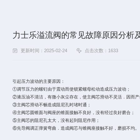
力士乐溢流阀的常见故障原因分析
更新时间：2025-02-24
点击次数：1633
引起压力波动的主要原因：
①调节压力的螺钉由于震动而使锁紧螺母松动造成压力波动；
②液压油不清洁，有微小灰尘存在，使主阀芯滑动不灵活．因而产
③主阀芯滑动不畅造成阻尼孔时堵时通；
④主阀芯圆锥面与阀座的锥面接触不良好，没有经过良好磨合；
⑤主阀芯的阻尼孔太大，没有起到阻尼作用；
⑥先导阀调正弹簧弯曲．造成阀芯与锥阀座接触不好，磨损不均。