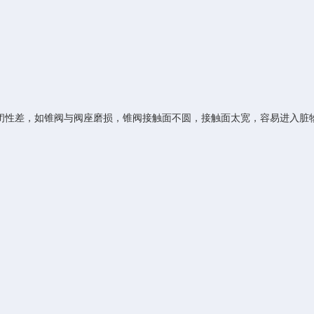
闭性差，如锥阀与阀座磨损，锥阀接触面不圆，接触面太宽，容易进入脏