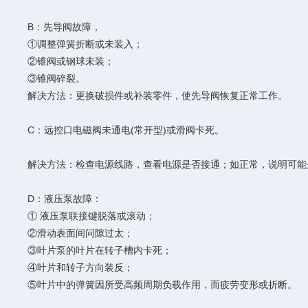
B：先导阀故障，
①调整弹簧折断或未装入；
②锥阀或钢球未装；
③锥阀碎裂。
解决方法：更换破损件或补装零件，使先导阀恢复正常工作。
C：远控口电磁阀未通电(常开型)或滑阀卡死。
解决方法：检查电源线路，查看电源是否接通；如正常，说明可能
D：液压泵故障：
① 液压泵联接键脱落或滚动；
②滑动表面间问隙过太；
③叶片泵的叶片在转子槽内卡死；
④叶片和转子方向装反；
⑤叶片中的弹簧因所受高频周期负载作用，而疲劳变形或折断。