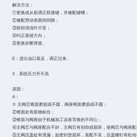
解决方法：
①更换或从新调正联接键，并修配键槽；
②修配滑动表面间间隙；
③拆卸清洗叶片泵；
④纠正装错方向；
⑤更换折断弹簧。
E：进出油口装反，调正过来。
3．系统压力升不高
原因：
A：
① 主阀芯锥面磨损或不圆，阀座锥面磨损或不圆；
②锥面处有脏物粘住；
③锥面与阀座由于机械加工误差导致的不同心；
④主阀芯与阀座配合不好，主阀芯有别劲或损坏，使阀芯与阀座配
⑤主阀压盖处有泄漏，如密封垫损坏，装配不良，压盖螺钉有松动