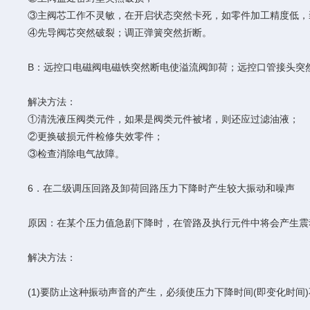
③主阀芯工作不灵敏，在开启状态突然卡死，如零件加工精度低，
④先导阀芯突然破裂；调正弹簧突然折断。
B：远控口电磁阀电磁铁突然断电使溢流阀卸荷；远控口管接头突
解决方法：
①清洗液压阀类元件，如果是阀类元件被堵，则还应过滤油液；
②更换破损元件检修失效零件；
③检查消除电气故障。
6．在二级调压回路及卸荷回路压力下降时产生较大振动和噪声
原因：在某个压力值急剧下降时，在管路及执行元件中将会产生震
解决方法：
(1)要防止这种振动声音的产生，必须使压力下降时间(即变化时间