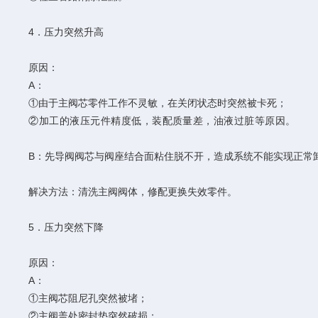
4．压力突然升高
原因：
A：
①由于主阀芯零件工作不灵敏，在关闭状态时突然被卡死；
②加工的液压元件精度低，装配质量差，油液过脏等原因。
B：先导阀阀芯与阀座结合面粘住脱不开，造成系统不能实现正常卸
解决方法：清洗主阀阀体，修配更换失效零件。
5．压力突然下降
原因：
A：
①主阀芯阻尼孔突然被堵；
②主阀盖处密封垫突然破损；