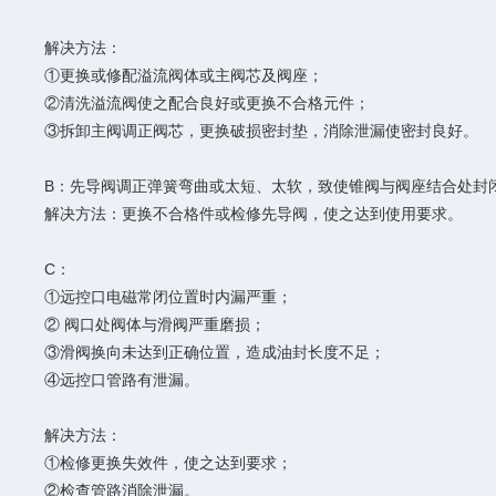
解决方法：
①更换或修配溢流阀体或主阀芯及阀座；
②清洗溢流阀使之配合良好或更换不合格元件；
③拆卸主阀调正阀芯，更换破损密封垫，消除泄漏使密封良好。
B：先导阀调正弹簧弯曲或太短、太软，致使锥阀与阀座结合处封
解决方法：更换不合格件或检修先导阀，使之达到使用要求。
C：
①远控口电磁常闭位置时内漏严重；
② 阀口处阀体与滑阀严重磨损；
③滑阀换向未达到正确位置，造成油封长度不足；
④远控口管路有泄漏。
解决方法：
①检修更换失效件，使之达到要求；
②检查管路消除泄漏。