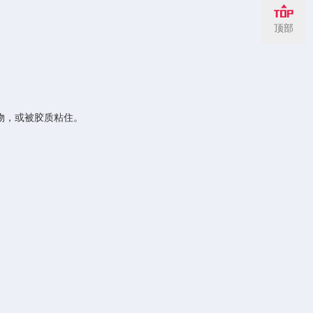
顶部
物，或被胶质粘住。