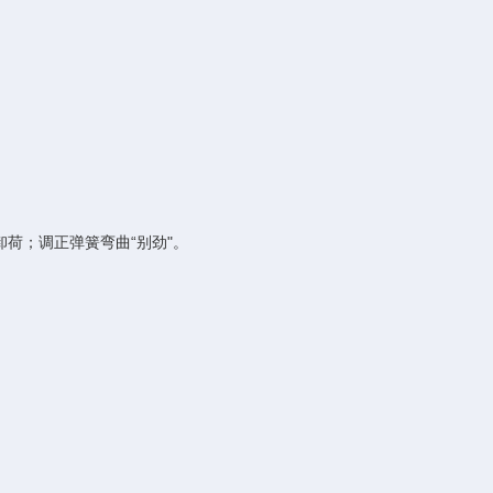
荷；调正弹簧弯曲“别劲"。