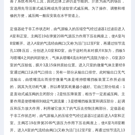
善了系统布局与工况，因此总体上讲仍是节能的。介质为蒸汽的场合，
宜选用先导活塞式减压阀或先导波纹管式减压阀。为了操作、调整和维
修的方便，减压阀一般应安装在水平管道上。
定值器处于非工作状态时，由气源输入的压缩空气经过滤器1过滤后进入
A室和正室。主阀芯19在弹簧20和气源压力作用下压在阀座上，使A室与
B室断开。进入A室的气流经由阀口(又称为活门)12至F室，再通过恒节流
孔13降压后，分别进入G室和D室。由于这时尚未对膜片8加力，挡板5
与喷嘴4之间的间距较大，气体从喷嘴4流出时的气流阻力较小，G室及D
室的气压较低，膜片3及15保持原始位置。进入只室的微量气体主要经B
室通过阀口2从排气口排出；另有一部分从输出口排空。此时输出口无气
流输出，由喷嘴流出而排空微量气体是维持喷嘴挡板装置工作所必须
的，因其为无功耗气量，所以希望其耗量越小越好。它由三部分组成：1
是直动式减压阀的主闭部分；2是恒压降装置，相当于一定差减压阀。主
要作用是使喷嘴得到稳定气源流量；3是喷嘴挡板装置和调压部分，起调
压和压力放大作用，利用被它放大了的气压去控制主阀部分。定值器处
于非工作状态时，由气源输入的压缩空气经过滤器1过滤后进入A室和正
室。主阀芯19在弹簧20和气源压力作用下压在阀座上，使A室与B室断
开。进入A室的气流经由阀口(又称为活门)12至F室，再通过恒节流孔13