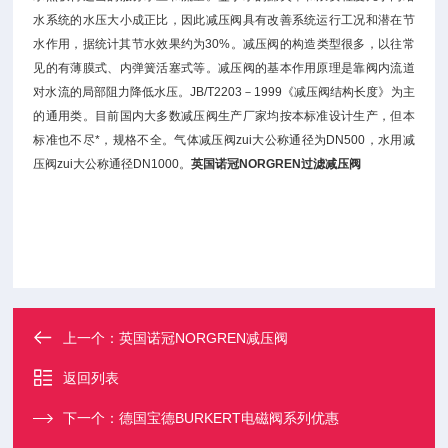
水系统的水压大小成正比，因此减压阀具有改善系统运行工况和潜在节
水作用，据统计其节水效果约为30%。减压阀的构造类型很多，以往常
见的有薄膜式、内弹簧活塞式等。减压阀的基本作用原理是靠阀内流道
对水流的局部阻力降低水压。JB/T2203－1999《减压阀结构长度》为主
的通用类。目前国内大多数减压阀生产厂家均按本标准设计生产，但本
标准也不尽*，规格不全。气体减压阀zui大公称通径为DN500，水用减
压阀zui大公称通径DN1000。
英国诺冠NORGREN过滤减压阀
上一个：
英国诺冠NORGREN减压阀
返回列表
下一个：
德国宝德BURKERT电磁阀系列优惠