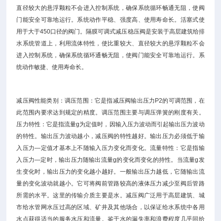
直径较大的悬浮颗粒不会进入控制系统，确保系统循环畅通无阻，使阀
门能安全可靠地运行。系统动作平稳、强度高、使用寿命长。活塞式使
用于大于450口径的阀门。隔膜可调式减压稳压阀是安装于高层建筑给排
水系统管道上，利用流体特性，使比重较大、直径较大的悬浮颗粒不会
进入控制系统，确保系统循环通畅无阻，使阀门能安全可靠地运行。系
统动作敏捷、使用寿命长。
减压阀性能类别：调压范围：它是指减压阀输出压力P2的可调范围，在
此范围内要求达到规定的精度。调压范围主要与调压弹簧的刚度有关。
压力特性：它是指流量g为定值时，因输入压力波动而引起输出压力波动
的特性。输出压力波动越小，减压阀的特性越好。输出压力必须低于输
入压力—定值才基本上不随输入压力变化而变化。流量特性：它是指输
入压力—定时，输出压力随输出流量g的变化而变化的持性。当流量g发
生变化时，输出压力的变化越小越好。一般输出压力越低，它随输出流
量的变化波动就越小。它可将阀前管路较高的液体压力减少至阀后管路
所需的水平。这里的传输介质主要是水。减压阀广泛用于高层建筑、城
市给水管网水压过高的区域、矿井及其他场合，以保证给水系统中各用
水点获得适当的服务水压和流量。鉴于水的漏失率和浪费程度几乎同给