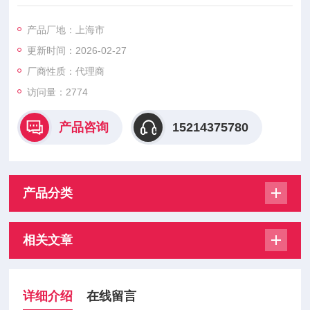
是靠阀内流道对水流的局部阻力降低水压，水压降的范围由连接
阀瓣的薄膜或活塞两侧的进出口水压差自动调节。定比减压原理
产品厂地：上海市
是利用阀体中浮动活塞的水压比控制，进出口端减压比与进出口
更新时间：2026-02-27
侧活塞面积比成反比。这种减压阀工作平稳无振动；阀体内无弹
簧，故无弹簧锈蚀、金属疲劳失效之虑；密封性能良好不渗漏，
厂商性质：代理商
因而既减动压（水流动时）
访问量：2774
产品咨询
15214375780
产品分类
相关文章
详细介绍
在线留言