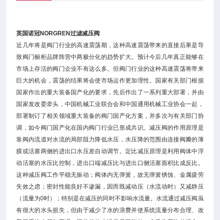
英国诺冠NORGREN过滤减压阀
近几年将是阀门行业的高速震荡期，这种高速震荡带来的直接后果是导
致阀门橱柜品牌阵营中两极分化的趋势扩大。预计今后几年真正能够在
市场上存活的阀门企业不有这么多。但阀门行业的这种高速震荡将带来
巨大的机会，震荡的结果将会使市场运作更加理性。国家有关部门根据
国家作出的重大装备国产化的要求，先后作出了一系列重大部署，并由
国家发改委牵头，中国机械工业联合会和中国通用机械工业协会一起，
部署制订了相关领域重大装备的阀门国产化方案，并多次与有关部门协
调，如今阀门国产化在国内阀门行业已形成共识。减压阀的作用原理是
靠阀内流道对水流的局部阻力降低水压，水压降的范围由连接阀瓣的薄
膜或活塞两侧的进出口水压差自动调节。定比减压原理是利用阀体中浮
动活塞的水压比控制，进出口端减压比与进出口侧活塞面积比成反比。
这种减压阀工作平稳无振动；阀体内无弹簧，故无弹簧锈蚀、金属疲劳
失效之虑；密封性能良好不渗漏，因而既减动压（水流动时）又减静压
（流量为0时）；特别是在减压的同时不影响水流量。水流通过减压阀虽
有很大的水头损失，但由于减少了水的浪费并使系统流量分布合理、改