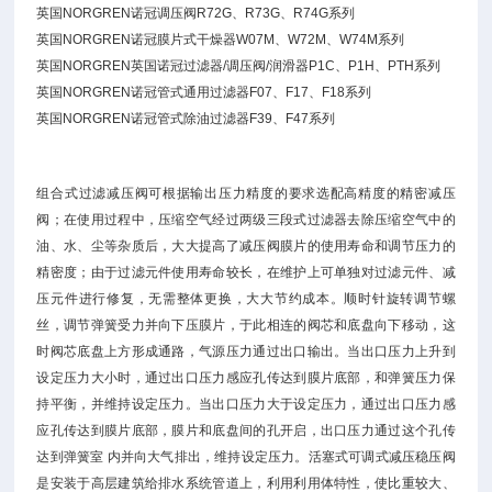
英国NORGREN诺冠调压阀R72G、R73G、R74G系列
英国NORGREN诺冠膜片式干燥器W07M、W72M、W74M系列
英国NORGREN英国诺冠过滤器/调压阀/润滑器P1C、P1H、PTH系列
英国NORGREN诺冠管式通用过滤器F07、F17、F18系列
英国NORGREN诺冠管式除油过滤器F39、F47系列
组合式过滤减压阀可根据输出压力精度的要求选配高精度的精密减压
阀；在使用过程中，压缩空气经过两级三段式过滤器去除压缩空气中的
油、水、尘等杂质后，大大提高了减压阀膜片的使用寿命和调节压力的
精密度；由于过滤元件使用寿命较长，在维护上可单独对过滤元件、减
压元件进行修复，无需整体更换，大大节约成本。顺时针旋转调节螺
丝，调节弹簧受力并向下压膜片，于此相连的阀芯和底盘向下移动，这
时阀芯底盘上方形成通路，气源压力通过出口输出。当出口压力上升到
设定压力大小时，通过出口压力感应孔传达到膜片底部，和弹簧压力保
持平衡，并维持设定压力。当出口压力大于设定压力，通过出口压力感
应孔传达到膜片底部，膜片和底盘间的孔开启，出口压力通过这个孔传
达到弹簧室 内并向大气排出，维持设定压力。活塞式可调式减压稳压阀
是安装于高层建筑给排水系统管道上，利用利用体特性，使比重较大、