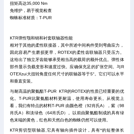
扭矩高达35,000 Nm
免维护，易于视觉检查
蜘蛛标准材质：T-PUR
KTR弹性颚和销和衬套联轴器性能
相对于其他的柔性联接器，其中所述中间构件受到弯曲应力，
因此容易产生磨损更早，ROTEX的柔性齿联轴器只受压力。
这给出了独立牙齿能够承受相当高的载荷的额外优点。弹性体
部件显示负载变形和速度过快。应确保充足的扩张空间。与R
OTEXzui大扭转角度任何尺寸的联轴器等于5°。它们可以水平
和垂直安装。
与耐高温的聚氨酯T-PUR KTR的ROTEX的性质已经重要的优
化。T-PUR比聚氨酯材料更耐温，使用寿命更长。从视觉上
看，我们有特点的材料T-PUR 由颜色橙（92肖氏A），紫（98
肖氏A）和淡绿色（64肖氏D）。以前由聚氨酯制成的具有绿
色末端的黄色，红色和天然白色的蜘蛛仍然可以使用。
KTR剪切型联轴器,它具有轴向插件设计，具有*的短整体长