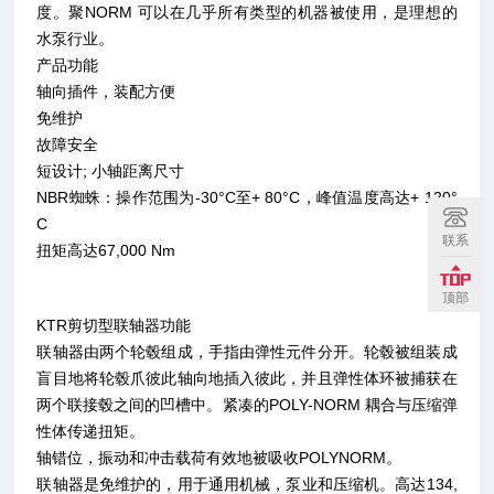
度。聚NORM 可以在几乎所有类型的机器被使用，是理想的
水泵行业。
产品功能
轴向插件，装配方便
免维护
故障安全
短设计; 小轴距离尺寸
NBR蜘蛛：操作范围为-30°C至+ 80°C，峰值温度高达+ 120°
C
联系
扭矩高达67,000 Nm
顶部
KTR剪切型联轴器功能
联轴器由两个轮毂组成，手指由弹性元件分开。轮毂被组装成
盲目地将轮毂爪彼此轴向地插入彼此，并且弹性体环被捕获在
两个联接毂之间的凹槽中。紧凑的POLY-NORM 耦合与压缩弹
性体传递扭矩。
轴错位，振动和冲击载荷有效地被吸收POLYNORM。
联轴器是免维护的，用于通用机械，泵业和压缩机。高达134,