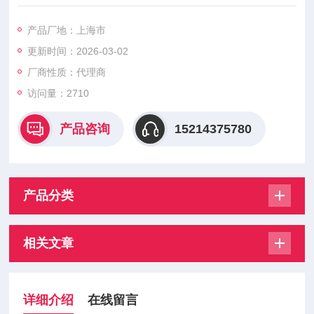
此容易产生磨损更早，ROTEX的柔性齿联轴器只受压力。这给
出了独立牙齿能够承受相当高的载荷的额外优点。弹性体部件显
产品厂地：上海市
示负载变形和速度过快。应确保充足的扩张空间。与ROTEXZ大
更新时间：2026-03-02
扭转角度任何尺寸的联轴器等于5°。它们可以水平和垂直安装。
与耐高温的聚氨酯T-PUR KTR的ROTEX的性质已经重要的优
厂商性质：代理商
化。
访问量：2710
产品咨询
15214375780
产品分类
相关文章
详细介绍
在线留言