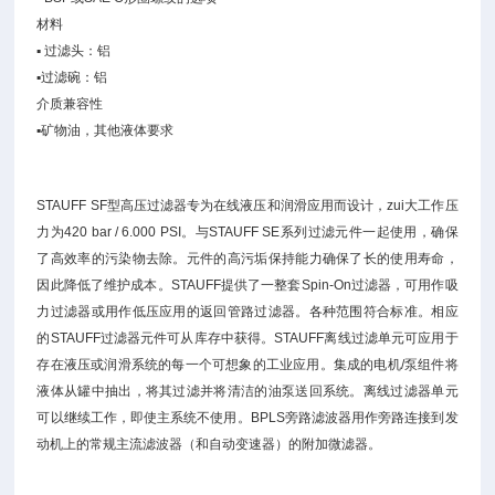
材料
▪ 过滤头：铝
▪过滤碗：铝
介质兼容性
▪矿物油，其他液体要求
STAUFF SF型高压过滤器专为在线液压和润滑应用而设计，zui大工作压
力为420 bar / 6.000 PSI。与STAUFF SE系列过滤元件一起使用，确保
了高效率的污染物去除。元件的高污垢保持能力确保了长的使用寿命，
因此降低了维护成本。STAUFF提供了一整套Spin-On过滤器，可用作吸
力过滤器或用作低压应用的返回管路过滤器。各种范围符合标准。相应
的STAUFF过滤器元件可从库存中获得。STAUFF离线过滤单元可应用于
存在液压或润滑系统的每一个可想象的工业应用。集成的电机/泵组件将
液体从罐中抽出，将其过滤并将清洁的油泵送回系统。离线过滤器单元
可以继续工作，即使主系统不使用。BPLS旁路滤波器用作旁路连接到发
动机上的常规主流滤波器（和自动变速器）的附加微滤器。