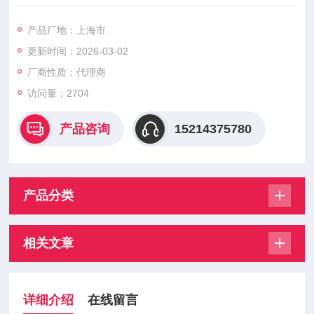
顶上，并且当系统的100％的油被过滤时，它们可以Z佳地清除系
统中的污染物。这为泵提供清洁的油，从而减少污染物产生的磨
产品厂地：上海市
损。过滤碗被设计成使表面下方的油回流，从而防止返回的油夹
更新时间：2026-03-02
带空气。通过使用STAUFF RE系列替代过滤器元件可以确保高
效率的污染物去除。STAUFF过滤元件的高污垢保持能力可确保
厂商性质：代理商
使用寿命
访问量：2704
产品咨询
15214375780
产品分类
相关文章
详细介绍
在线留言