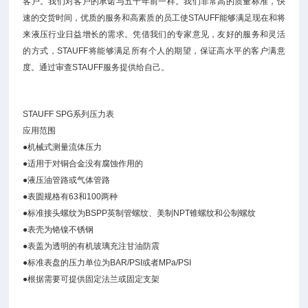
客户。我们对客户的承诺与五十年前一样。我们非常高的质量标准，快
速的交货时间，优质的服务和高素质的员工使STAUFF能够满足现在和将
来液压行业日益增长的需求。凭借我们的专家意见，友好的服务和灵活
的方式，STAUFF将能够满足所有个人的期望，保证高水平的客户满意
度。通过审查STAUFF服务提供给自己。
STAUFF SPG系列压力表
应用范围
●机械式测量流体压力
●适用于对铜合金没有腐蚀作用的
●液压油管路或气体管路
●表圆规格有63和100两种
●标准接头螺纹为BSPP英制管螺纹、美制NPT锥螺纹和公制螺纹
●表壳为铬镍不锈钢
●表盖为透明的有机玻璃充注甘油防震
●标准表盘的压力单位为BAR/PSI或者MPa/PSI
●根据需要可提供固定法兰或固定支架