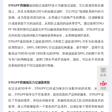
STAUFF西德福
返回线过滤器RF设计为罐顶过滤器。它们直接安装在罐
顶上，并且当系统的100％的油被过滤时，它们可以*地清除系统中的污
染物。这为泵提供清洁的油，从而减少污染物产生的磨损。过滤碗被设
计成使表面下方的油回流，从而防止返回的油夹带空气。通过使用STAU
FF RE系列替代过滤器元件可以确保高效率的污染物去除。STAUFF过滤
元件的高污垢保持能力可确保使用寿命长，从而降低维护成本。
STAUFF返回线单工滤波器SRFL-S和双工滤波器SRFL-D专为在线液压
应用而设计。SRFL-S和SRFL-D过滤器结构紧凑，易于维护，适用于流
量高达7000升/分钟/ 1850美元的GPM。双相滤波器SRFL-D的两个外壳
与专门的闸阀连接，该闸门用水平或手轮操作。因此，可以在不关闭液
压系统的情况下对过滤器进行维修。
联系
STAUFF西德福压力过滤器类型
顶部
在过去的50年中，STAUFF已经成为液压行业配件的供应商。从一开
始，STAUFF就专注于市场需求，提供优质的产品和的服务。STAUFF适
应了市场的需求，并结合经验丰富，积极性高的员工队伍和创新技术的
使用，使公司能够提供一个复杂的产品系列，以满足每个需求和各地的