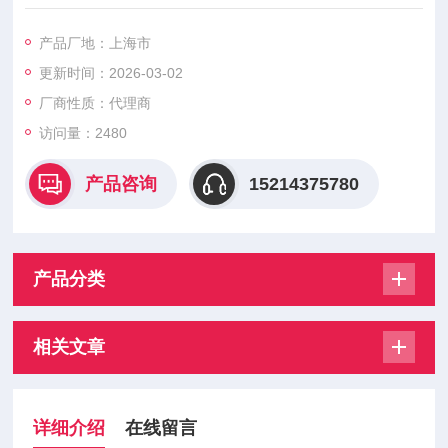
产品型号：D661-4033
产品厂地：上海市
产品类型：直驱式电液伺服阀（Direct Drive Servo Valve）
更新时间：2026-03-02
产品系列：MOOG D661系列高性能伺服阀
厂商性质：代理商
访问量：2480
设计特点：
产品咨询
15214375780
采用直驱式阀芯（DDV）设计
集成LVDT位置反馈传感器
产品分类
模块化结构设计
强化抗污染能力
相关文章
详细介绍
在线留言