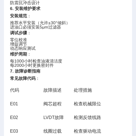
防震抗冲击设计
6. 安装维护要求
安装规范
：
推荐水平安装（允许±30°倾斜）
进油口必须安装5μm过滤器
调试步骤
：
零位校准
增益调节
动态响应测试
维护周期
：
每1000小时检查油液清洁度
每2000小时更换密封件
7. 故障诊断指南
常见故障代码
：
代码
故障描述
处理措施
E01
阀芯超程
检查机械限位
E02
LVDT故障
检测反馈线路
E03
线圈过载
检查驱动电流