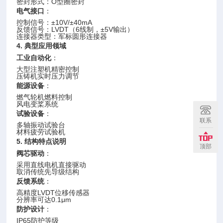
密封形式：O型圈密封
电气接口
：
控制信号：±10V/±40mA
反馈信号：LVDT（6线制，±5V输出）
连接器类型：军标圆形连接器
4. 典型应用领域
工业自动化
：
大型注塑机精密控制
压铸机实时压力调节
能源设备
：
燃气轮机燃料控制
风电变桨系统
试验设备
：
联系
多轴振动试验台
材料疲劳试验机
5. 结构特点说明
顶部
阀芯驱动
：
采用直线电机直接驱动
取消传统先导级结构
反馈系统
：
高精度LVDT位移传感器
分辨率可达0.1μm
防护设计
：
IP65防护等级