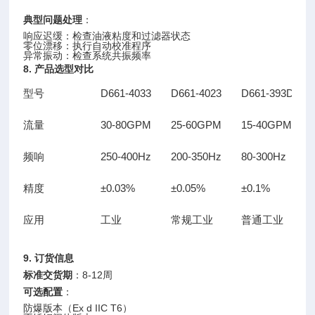
典型问题处理
：
响应迟缓：检查油液粘度和过滤器状态
零位漂移：执行自动校准程序
异常振动：检查系统共振频率
8. 产品选型对比
型号
D661-4033
D661-4023
D661-393D
流量
30-80GPM
25-60GPM
15-40GPM
频响
250-400Hz
200-350Hz
80-300Hz
精度
±0.03%
±0.05%
±0.1%
应用
工业
常规工业
普通工业
9. 订货信息
标准交货期
：8-12周
可选配置
：
防爆版本（Ex d IIC T6）