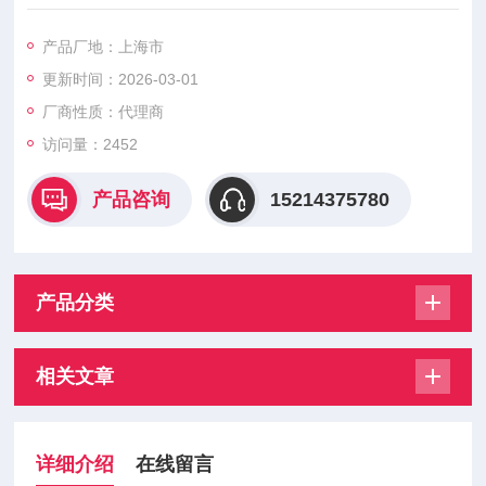
靠被调介质自身的压力为动力源及其介质压力变化，按预定设定
值，进行自动调节的节能型神制装置.它集检测、神制、执行诸多
产品厂地：上海市
功能于一阀.自成一个独立的仪表控制系统.该产品由低流阻单座
更新时间：2026-03-01
（套筒）m体、波纹管（套筒）平衡件及执行机构组成。是符合
标准的新一代阁门产品，其特点有.气1I无需外加貂动能滋的节能
厂商性质：代理商
型自控系统，
访问量：2452
产品咨询
15214375780
产品分类
相关文章
详细介绍
在线留言