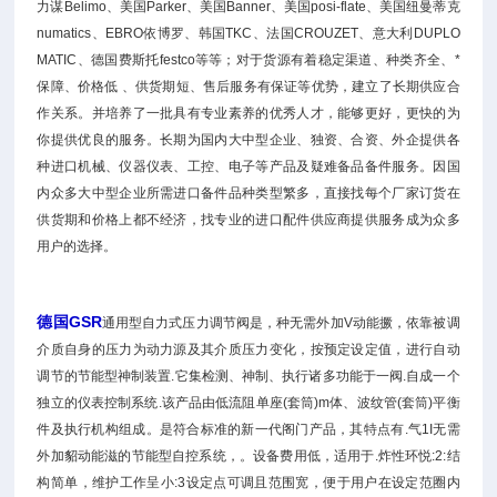
力谋Belimo、美国Parker、美国Banner、美国posi-flate、美国纽曼蒂克
numatics、EBRO依博罗、韩国TKC、法国CROUZET、意大利DUPLO
MATIC、德国费斯托festco等等；对于货源有着稳定渠道、种类齐全、*
保障、价格低 、供货期短、售后服务有保证等优势，建立了长期供应合
作关系。并培养了一批具有专业素养的优秀人才，能够更好，更快的为
你提供优良的服务。长期为国内大中型企业、独资、合资、外企提供各
种进口机械、仪器仪表、工控、电子等产品及疑难备品备件服务。因国
内众多大中型企业所需进口备件品种类型繁多，直接找每个厂家订货在
供货期和价格上都不经济，找专业的进口配件供应商提供服务成为众多
用户的选择。
德国GSR
通用型自力式压力调节阀是，种无需外加V动能撅，依靠被调
介质自身的压力为动力源及其介质压力变化，按预定设定值，进行自动
调节的节能型神制装置.它集检测、神制、执行诸多功能于一阀.自成一个
独立的仪表控制系统.该产品由低流阻单座(套筒)m体、波纹管(套筒)平衡
件及执行机构组成。是符合标准的新一代阁门产品，其特点有.气1I无需
外加貂动能滋的节能型自控系统，。设备费用低，适用于.炸性环悦:2:结
构简单，维护工作呈小:3设定点可调且范围宽，便于用户在设定范圈内