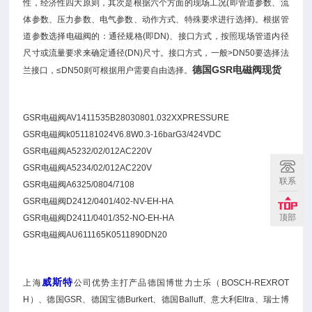
性，经济性四大原则，其次是根据六个方面的现场工况(即管道参数、流
体参数、压力参数、电气参数、动作方式、特殊要求进行选择)。根据管
道参数选择电磁阀的：通径规格(即DN)、接口方式，按照现场管道内径
尺寸或流量要求来确定通径(DN)尺寸。接口方式，一般>DN50要选择法
德国GSR电磁阀现货
兰接口，≤DN50则可根据用户需要自由选择。
GSR电磁阀AV1411535B28030801.032XXPRESSURE
GSR电磁阀k051181024V6.8W0.3-16barG3/424VDC
GSR电磁阀A5232/02/012AC220V
GSR电磁阀A5234/02/012AC220V
联系
GSR电磁阀A6325/0804/7108
GSR电磁阀D2412/0401/402-NV-EH-HA
顶部
GSR电磁阀D2411/0401/352-NO-EH-HA
GSR电磁阀AU611165K0511890DN20
威斯特
上海
公司优势主打产品德国博世力士乐（BOSCH-REXROT
H）、德国GSR、德国宝德Burkert、德国Balluff、意大利Eltra、瑞士博