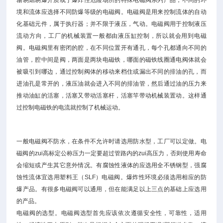
输易燃易爆介质或于爆炸性危险场所的特殊电磁阀系列产品，不同的环
境和流体应选择不同防爆等级的电磁阀。电磁阀是用来控制流体的自动
化基础元件，属于执行器；并不限于液压，气动。电磁阀用于控制液压
流动方向，工厂的机械装置一般都由液压缸控制，所以就会用到电磁
阀。电磁阀里有密闭的腔，在不同位置开有通孔，每个孔都通向不同的
油管，腔中间是阀，两面是两块电磁铁，哪面的磁铁线圈通电阀体就会
被吸引到哪边，通过控制阀体的移动来档住或漏出不同的排油的孔，而
进油孔是常开的，液压油就会进入不同的排油管，然后通过油的压力来
推动油缸的活塞，活塞又带动活塞杆，活塞竿带动机械装置动。这样通
过控制电磁铁的电流就控制了机械运动。
一般电磁阀不防水，在条件不允许时请选用防水型，工厂可以定做。电
磁阀的zui高标定公称压力一定要超过管路内的zui高压力，否则使用寿命
会缩短或产生其它意外情况。有腐蚀性液体的应选用全不锈钢型，强腐
蚀性流体宜选用塑料王（SLF）电磁阀。爆炸性环境必须选用相应的防
爆产品。有很多电磁阀可以通用，但在能满足以上三点的基础上应选用
的产品。
电磁阀的选型。电磁阀选型首先应该依次遵循安全性，可靠性，适用