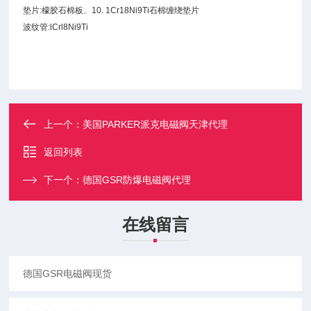
垫片:檬胶石棉板、10. 1Cr18Ni9Ti石棉缠绕垫片
波纹管:lCrl8Ni9Ti
上一个：
美国PARKER派克电磁阀天津代理
返回列表
下一个：
德国GSR防爆电磁阀代理
在线留言