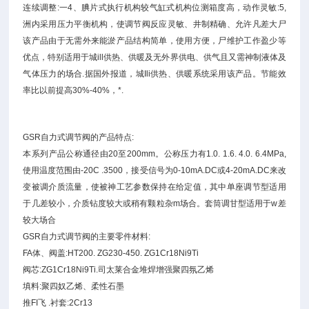
连续调整:一4、腆片式执行机构较气缸式机构位测箱度高，动作灵敏:5,
洲内采用压力平衡机构，使调节阀反应灵敏、井制精确、允许凡差大尸
该产品由于无需外来能淤产品结构简单，使用方便，尸维护工作盈少等
优点，特别适用于城ill供热、供暖及无外界供电、供气且又需神制液体及
气体压力的场合.据国外报道，城Ili供热、供暖系统采用该产品。节能效
率比以前提高30%-40%，*.
GSR自力式调节阀的产品特点:
本系列产品公称通径由20至200mm。公称压力有1.0. 1.6. 4.0. 6.4MPa,
使用温度范围由-20C .3500，接受信号为0-10mA.DC或4-20mA.DC来改
变被调介质流量，使被神工艺参数保持在给定值，其中单座调节型适用
于几差较小，介质钻度较大或稍有颗粒杂m场合。套筒调甘型适用于w差
较大场合
GSR自力式调节阀的主要零件材料:
FA体、阀盖:HT200. ZG230-450. ZG1Cr18Ni9Ti
阀芯:ZG1Cr18Ni9Ti.司太莱合金堆焊增强聚四氛乙烯
填料:聚四奴乙烯、柔性石墨
推FI飞 .衬套:2Cr13