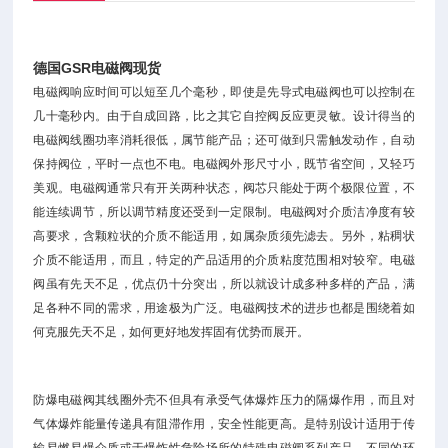
德国GSR电磁阀现货
电磁阀响应时间可以短至几个毫秒，即使是先导式电磁阀也可以控制在
几十毫秒内。由于自成回路，比之其它自控阀反应更灵敏。设计得当的
电磁阀线圈功率消耗很低，属节能产品；还可做到只需触发动作，自动
保持阀位，平时一点也不电。电磁阀外形尺寸小，既节省空间，又轻巧
美观。电磁阀通常只有开关两种状态，阀芯只能处于两个极限位置，不
能连续调节，所以调节精度还受到一定限制。电磁阀对介质洁净度有较
高要求，含颗粒状的介质不能适用，如属杂质须先滤去。另外，粘稠状
介质不能适用，而且，特定的产品适用的介质粘度范围相对较窄。电磁
阀虽有先天不足，优点仍十分突出，所以就设计成多种多样的产品，满
足各种不同的需求，用途极为广泛。电磁阀技术的进步也都是围绕着如
何克服先天不足，如何更好地发挥固有优势而展开。
防爆电磁阀其线圈外壳不但具有承受气体爆炸压力的隔爆作用，而且对
气体爆炸能量传递具有阻滞作用，安全性能更高。是特别设计适用于传