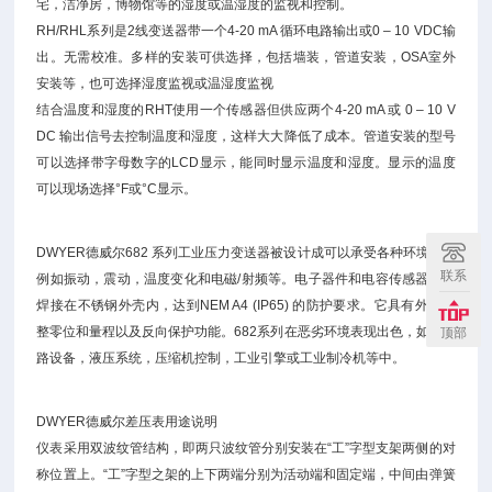
宅，洁净房，博物馆等的湿度或温湿度的监视和控制。
RH/RHL系列是2线变送器带一个4-20 mA 循环电路输出或0 – 10 VDC输
出。无需校准。多样的安装可供选择，包括墙装，管道安装，OSA室外
安装等，也可选择湿度监视或温湿度监视
结合温度和湿度的RHT使用一个传感器但供应两个4-20 mA 或 0 – 10 V
DC 输出信号去控制温度和湿度，这样大大降低了成本。管道安装的型号
可以选择带字母数字的LCD显示，能同时显示温度和湿度。显示的温度
可以现场选择°F或°C显示。
DWYER德威尔682 系列工业压力变送器被设计成可以承受各种环境影响
联系
例如振动，震动，温度变化和电磁/射频等。电子器件和电容传感器一起
焊接在不锈钢外壳内，达到NEM A4 (IP65) 的防护要求。它具有外部调
整零位和量程以及反向保护功能。682系列在恶劣环境表现出色，如在公
顶部
路设备，液压系统，压缩机控制，工业引擎或工业制冷机等中。
DWYER德威尔差压表用途说明
仪表采用双波纹管结构，即两只波纹管分别安装在“工”字型支架两侧的对
称位置上。“工”字型之架的上下两端分别为活动端和固定端，中间由弹簧