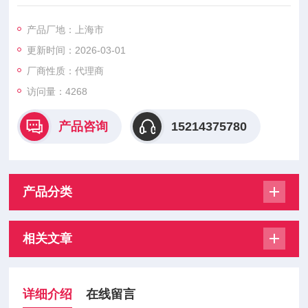
I为差压表和和两个单刀双掷的设定开关结合起来，用于监测和控
制气体的正压，负压或差压，微差压表的读数和开关的动作是分
产品厂地：上海市
别独立的。 前面板和背板上都带有开关的状态LED指示灯，开关
更新时间：2026-03-01
的设定点值可通过背板上的按键来调整。这个小尺寸的微差压开
关/表Z适用于通风柜，洁净室，以及除尘
厂商性质：代理商
访问量：4268
产品咨询
15214375780
产品分类
相关文章
详细介绍
在线留言