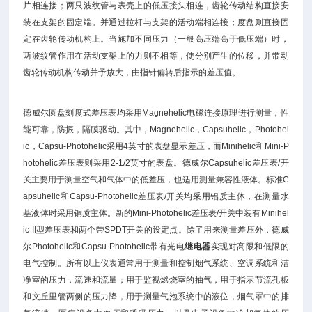
片相连接；两只波纹管与表壳上的低压接头相连，齿轮传动结构直接安
装在支架的固定端。并通过拉杆与支架的活动端相连接；度盘则直接固
定在齿轮传动机构上。当施加不同压力（一般高压端高于低压端）时，
两波纹管作用在活动支架上的力则不相等，使分别产生的位移，并带动
齿轮传动机构传动并予放大，由指针偏转后指示的差压值。
德威尔圆盘刻度式差压表均采用Magnehelic电磁连接原理进行测量，性
能可靠，防振，隔膜驱动。其中，Magnehelic，Capsuhelic，Photohel
ic，Capsu-Photohelic采用4英寸的表盘显示差压，而Minihelic和Mini-P
hotohelic差压表则采用2-1/2英寸的表盘。德威尔Capsuhelic差压表/开
关主要用于测量空气和气体中的低差压，也适用测量兼容性液体。标准C
apsuhelic和Capsu-Photohelic差压表/开关均采用铝质主体，在测量水
基液体时采用铜质主体。新的Mini-Photohelic差压表/开关中装有Minihel
ic II型差压表和两个带SPDT开关的设定点。除了用来测量差压外，德威
尔Photohelic和Capsu-Photohelic带有光电
继电器
实现对高限和低限的
电气控制。所有以上仪表通常用于测量和控制烟气系统、空调系统和洁
净室的压力，流速和流量；用于监视燃烧室的抽气，用于指示节流孔板
和文丘里管两侧的压力降，用于测量气泡系统中的液位，烟气罩中的排