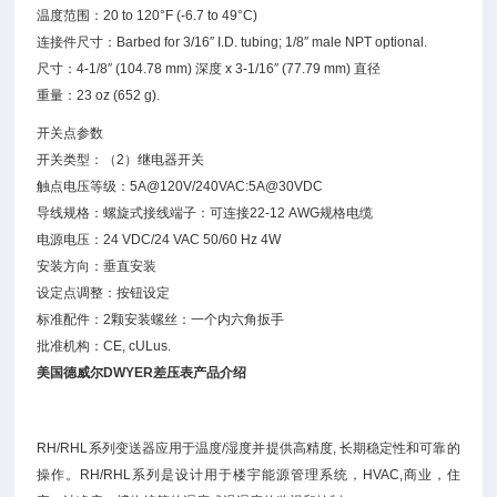
温度范围：20 to 120°F (-6.7 to 49°C)
连接件尺寸：Barbed for 3/16″ I.D. tubing; 1/8″ male NPT optional.
尺寸：4-1/8″ (104.78 mm) 深度 x 3-1/16″ (77.79 mm) 直径
重量：23 oz (652 g).
开关点参数
开关类型：（2）继电器开关
触点电压等级：5A@120V/240VAC:5A@30VDC
导线规格：螺旋式接线端子：可连接22-12 AWG规格电缆
电源电压：24 VDC/24 VAC 50/60 Hz 4W
安装方向：垂直安装
设定点调整：按钮设定
标准配件：2颗安装螺丝：一个内六角扳手
批准机构：CE, cULus.
美国
德威尔DWYER
差压表产品介绍
RH/RHL系列变送器应用于温度/湿度并提供高精度, 长期稳定性和可靠的
操作。RH/RHL系列是设计用于楼宇能源管理系统，HVAC,商业，住