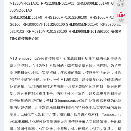
M1260MR021A01 RPS1180MR021A01 GHM0800MD601A0 GHM0
联系
650MD601A0
GHM1035MD601A0 RHS1200MP101S2G6100 RHS1000MP101S2
顶部
G6100 RHS0900MP101S2G6100 GHM0505MR021A0 RPS0800MD
531P102 RHM0810MP101SB6100 RHM0900MP101SB6100
美国M
TS
位置传感器介绍
MTSTemposonics®位置传感器为金属成形和剪切压力机的机床提供直
线运动控制，也可为钢轧机辊间的间隙控制提供直线运动控制。为了在
高冲击和振动环境下实现准确，连续和的输出，传感器坚固耐用，可靠
的结构提供*的性能。另外，一个MTS传感器可以提供多达20个磁体的多
位置测量。我们的传感技术常规用于注塑机3轴的运动控制：喷射器控
制，喷射器控制和模具闭合。的坚固性和可靠性，以及高重复性和许多
其他适用的性能特征，使MTSTemposonics®线性位置传感器成为此应
用的明智选择。用于制造橡胶和塑料部件的特种化学品需要精确的液位
测量，以确保在批次运行之前，期间和之后考虑所有材料。Temposonic
s®标准和模块化线性位置编码器允许将传感器嵌入诸如喷雾器，分配机
器，紧固件杂志，xy定位器，小型压力机，研磨机，刨刀，夹具，小机