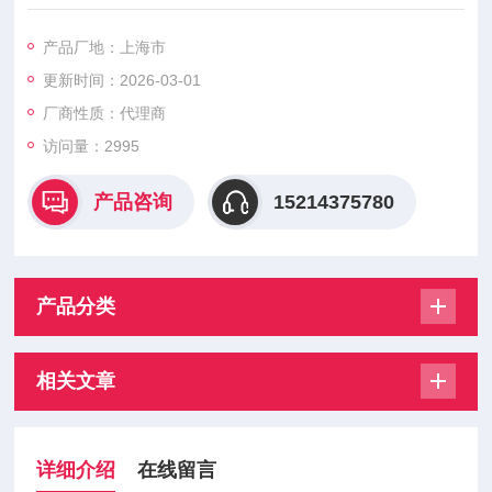
缩技术。在传感器内部，特殊设计的磁致伸缩波导管在两个磁场
相互作用的瞬间产生扭变脉冲。其中一个磁场由沿着传感器波导
产品厂地：上海市
管移动的磁铁产生，另一个磁场由波导管上通入的电流脉冲产
更新时间：2026-03-01
生。这两个磁场相互作用就会产生一个应变脉冲，这个应变脉冲
可沿着波导管以超声波的速度传播，直到被电子头检测出来。移
厂商性质：代理商
动磁铁的位置可通过计算产生电流
访问量：2995
产品咨询
15214375780
产品分类
相关文章
详细介绍
在线留言