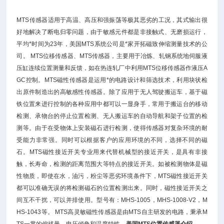
MTS传感器适用于高温、高压和强振荡等极其恶劣的工况，其式输出很
好地解决了断电归零问题，由于敏感元件都是非接触式、无磨损运行，
平均*时间为23年，美国MTS系统公司是*家开拓磁致伸缩测量技术的公
司。 MTS位移传感器、MTS传感器，主要用于冶炼、轧钢系统地伺服液
压缸连续位置测量和反馈，如在热连轧厂中利用MTS位移传感器作液压A
GC控制。MTS磁性传感器是运用*的电路设计和筛选技术，利用块状检
出原件制造出的高敏感性传感器。除了应用于无人驾驶搬运车，基于磁
铁位置来进行控制的各种应用中都可以一显身手，常用于搬运台的移动
检测、承物台的停止位置检测、无人搬运车的自动导航和架子位置的检
测等。由于在受物体上安装磁石进行检测，使得传感器对复杂环境的耐
受能力非常强。同时可以根据客户的应用环境的不同，选择不同的磁
石。MTS磁性接近开关专业用来代替机械型的接近开关，是具有非接
触，长寿命，检测的距离范围大等特点的接近开关。如被检测物体是磁
性物质，即使在水，油污，粉尘等恶劣环境条件下，MTS磁性接近开关
都可以准确无误的将检测磁石的位置检测出来。同时，磁性接近开关之
间互不干扰，可以并排使用。型号有：MHS-1005，MHS-1008-V2，M
HS-1043等。 MTS高灵敏磁性传感器是由MTS自主研发的电路，秉承M