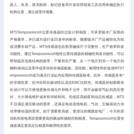
器人，夹具，填充机构，标记设备等许多应用组装工具应用来确定执行
机构位置，液位或零件测量。
MTSTemposonics®位置传感器经过设计和制造，可承受锯木厂应用的
严格要求，并已成为该行业20多年的标准。随着锯木厂产品被转化为纸
或消费木材产品，MTS传感器也在那里确保尺寸完整性，生产效率和多
功能性。通过Temposonics®线性位置传感器的精确性和多功能性，可以
帮助提高包装结构的效率，产量和生产量，从一个地方到另一个地方的
物料移动以及零件或库存的存储或检索。高性能，耐用性和价值使MTST
emposonics®成为液压行业缸内应用的传感器标准。此外，传感器具有*
的非线性度，抗冲击和抗振动性以及抗EMC抗扰性。传感器的创新模块
化设计可以方便地更换传感元件和电子元件，而不会破坏气缸的高压密
封，大大降低维护成本和停机时间。凭借其高精度和动态传感器，MTS
不仅满足液压驱动的需求，还满足电动直线电机，气动，主轴或动力传
动带驱动器的需求。由于需要更高效，更清洁的燃煤发电厂，今天的原
动机和发电系统需要更高的燃油和辅助控制精度。Temposonics®位置传
感器满足更高定位精度和耐用性的需求。