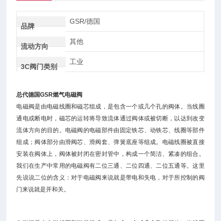
GSR/德国
品牌
其他
流动方向
工业
3C阀门类别
总代德国GSR燃气电磁阀
电磁阀是由电磁线圈和磁芯组成，是包含一个或几个孔的阀体。当线圈
通电或断电时，磁芯的运转将导致流体通过阀体或被切断，以达到改变
流体方向的目的。电磁阀的电磁部件由固定铁芯、动铁芯、线圈等部件
组成；阀体部分由滑阀芯、滑阀套、弹簧底座等组成。电磁线圈被直接
安装在阀体上，阀体被封闭在密封管中，构成一个简洁、紧凑的组合。
我们在生产中常用的电磁阀有二位三通、二位四通、二位五通等。这里
先说说二位的含义：对于电磁阀来说就是带电和失电，对于所控制的阀
门来说就是开和关。