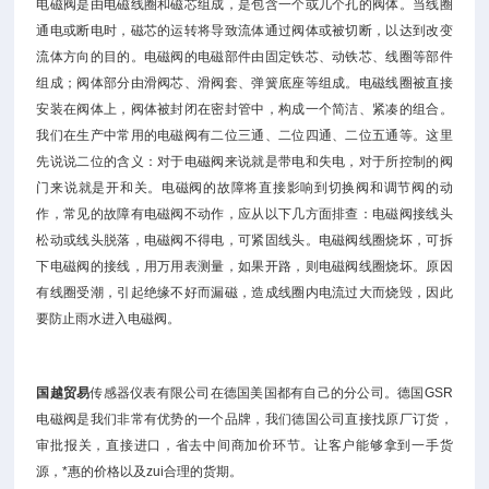
电磁阀是由电磁线圈和磁芯组成，是包含一个或几个孔的阀体。当线圈
通电或断电时，磁芯的运转将导致流体通过阀体或被切断，以达到改变
流体方向的目的。电磁阀的电磁部件由固定铁芯、动铁芯、线圈等部件
组成；阀体部分由滑阀芯、滑阀套、弹簧底座等组成。电磁线圈被直接
安装在阀体上，阀体被封闭在密封管中，构成一个简洁、紧凑的组合。
我们在生产中常用的电磁阀有二位三通、二位四通、二位五通等。这里
先说说二位的含义：对于电磁阀来说就是带电和失电，对于所控制的阀
门来说就是开和关。电磁阀的故障将直接影响到切换阀和调节阀的动
作，常见的故障有电磁阀不动作，应从以下几方面排查：电磁阀接线头
松动或线头脱落，电磁阀不得电，可紧固线头。电磁阀线圈烧坏，可拆
下电磁阀的接线，用万用表测量，如果开路，则电磁阀线圈烧坏。原因
有线圈受潮，引起绝缘不好而漏磁，造成线圈内电流过大而烧毁，因此
要防止雨水进入电磁阀。
国越贸易
传感器仪表有限公司在德国美国都有自己的分公司。德国GSR
电磁阀是我们非常有优势的一个品牌，我们德国公司直接找原厂订货，
审批报关，直接进口，省去中间商加价环节。让客户能够拿到一手货
源，*惠的价格以及zui合理的货期。