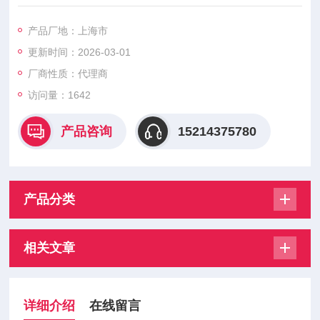
等。这里先说说二位的含义：对于电磁阀来说就是带电和失电，
对于所控制的阀门来说就是开和关。电磁阀的故障将直接影响到
产品厂地：上海市
切换阀和调节阀的动作，常见的故障有电磁阀不动作，应从以下
更新时间：2026-03-01
几方面排查：电磁阀接线头松动或线头脱落，电磁阀不得电，可
紧固线头。电磁阀线圈烧坏，可拆下电磁阀的接线，用万用表测
厂商性质：代理商
量，如果开路，则电磁阀线圈烧坏。
访问量：1642
产品咨询
15214375780
产品分类
相关文章
详细介绍
在线留言