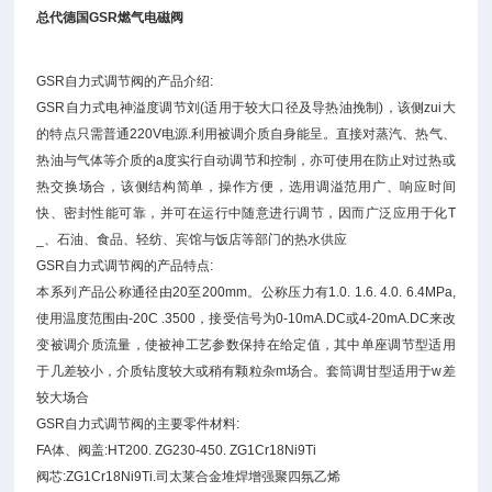
总代德国GSR燃气电磁阀
GSR自力式调节阀的产品介绍:
GSR自力式电神溢度调节刘(适用于较大口径及导热油挽制)，该侧zui大
的特点只需普通220V电源.利用被调介质自身能呈。直接对蒸汽、热气、
热油与气体等介质的a度实行自动调节和控制，亦可使用在防止对过热或
热交换场合，该侧结构简单，操作方便，选用调溢范用广、响应时间
快、密封性能可靠，并可在运行中随意进行调节，因而广泛应用于化T
_、石油、食品、轻纺、宾馆与饭店等部门的热水供应
GSR自力式调节阀的产品特点:
本系列产品公称通径由20至200mm。公称压力有1.0. 1.6. 4.0. 6.4MPa,
使用温度范围由-20C .3500，接受信号为0-10mA.DC或4-20mA.DC来改
变被调介质流量，使被神工艺参数保持在给定值，其中单座调节型适用
于几差较小，介质钻度较大或稍有颗粒杂m场合。套筒调甘型适用于w差
较大场合
GSR自力式调节阀的主要零件材料:
FA体、阀盖:HT200. ZG230-450. ZG1Cr18Ni9Ti
阀芯:ZG1Cr18Ni9Ti.司太莱合金堆焊增强聚四氛乙烯