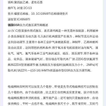
填料:聚四奴乙烯、柔性石墨
推FI飞 .衬套:2Cr13
垫片:檬胶石棉板、10. 1Cr18Ni9Ti石棉缠绕垫片
波纹管:lCrl8Ni9Ti
德国GSR
自力式微压调节阀概述
zz (V. C)型直接作用式微压、差爪调书阀是一种无需外加能源，利用被神
介质自身能呈当动力源.引入执行机构膜室产生推力，神制节流元件运动
达到自动调节.主要用十各种工业炉气体燃烧系统，神制甲、乙两种燃料
混合比流呈，达到理想的然料条件:用于氢冷发屯机组密封油与氢气、液
化气、城气、氮气等各种工业气体的减压、稳压、泄压调节:用于各种油
品、化学品、液体储罐气封，部分场合可取代本厂’的 ZZDG型供氮调节
阀和ZZDX型泄撼调节侧.当阀前压力较低时(如阀前压力小十。.2MPa)可
取代本)’的ZZYI.一((10-16) IHMTh挥器操作型GSR自力压力调节阀。
电磁阀响应时间可以短至几个毫秒，即使是先导式电磁阀也可以控制在
几十毫秒内。由于自成回路，比之其它自控阀反应更灵敏。设计得当的
电磁阀线圈功率消耗很低，属节能产品；还可做到只需触发动作，自动
保持阀位，平时一点也不电。电磁阀外形尺寸小，既节省空间，又轻巧