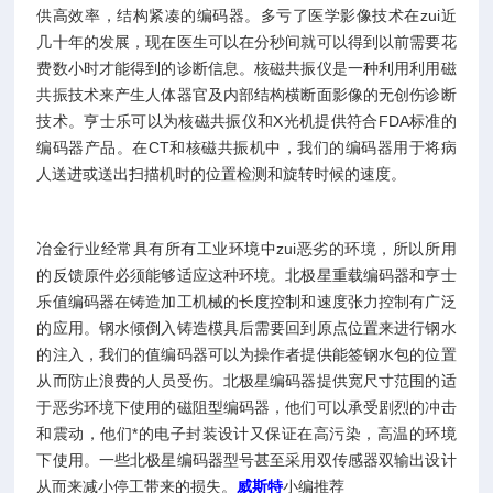
供高效率，结构紧凑的编码器。多亏了医学影像技术在zui近
几十年的发展，现在医生可以在分秒间就可以得到以前需要花
费数小时才能得到的诊断信息。核磁共振仪是一种利用利用磁
共振技术来产生人体器官及内部结构横断面影像的无创伤诊断
技术。亨士乐可以为核磁共振仪和X光机提供符合FDA标准的
编码器产品。在CT和核磁共振机中，我们的编码器用于将病
人送进或送出扫描机时的位置检测和旋转时候的速度。
冶金行业经常具有所有工业环境中zui恶劣的环境，所以所用
的反馈原件必须能够适应这种环境。北极星重载编码器和亨士
乐值编码器在铸造加工机械的长度控制和速度张力控制有广泛
的应用。钢水倾倒入铸造模具后需要回到原点位置来进行钢水
的注入，我们的值编码器可以为操作者提供能签钢水包的位置
从而防止浪费的人员受伤。北极星编码器提供宽尺寸范围的适
于恶劣环境下使用的磁阻型编码器，他们可以承受剧烈的冲击
和震动，他们*的电子封装设计又保证在高污染，高温的环境
下使用。一些北极星编码器型号甚至采用双传感器双输出设计
从而来减小停工带来的损失。
威斯特
小编推荐