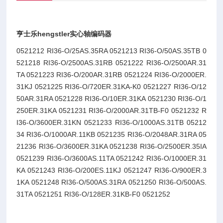
亨士乐hengstler实心轴编码器
0521212 RI36-O/25AS.35RA 0521213 RI36-O/50AS.35TB 0
521218 RI36-O/2500AS.31RB 0521222 RI36-O/2500AR.31
TA 0521223 RI36-O/200AR.31RB 0521224 RI36-O/2000ER.
31KJ 0521225 RI36-O/720ER.31KA-K0 0521227 RI36-O/12
50AR.31RA 0521228 RI36-O/10ER.31KA 0521230 RI36-O/1
250ER.31KA 0521231 RI36-O/2000AR.31TB-F0 0521232 R
I36-O/3600ER.31KN 0521233 RI36-O/1000AS.31TB 05212
34 RI36-O/1000AR.11KB 0521235 RI36-O/2048AR.31RA 05
21236 RI36-O/3600ER.31KA 0521238 RI36-O/2500ER.35IA
0521239 RI36-O/3600AS.11TA 0521242 RI36-O/1000ER.31
KA 0521243 RI36-O/200ES.11KJ 0521247 RI36-O/900ER.3
1KA 0521248 RI36-O/500AS.31RA 0521250 RI36-O/500AS.
31TA 0521251 RI36-O/128ER.31KB-F0 0521252