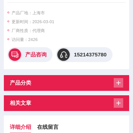
码器来满足造纸行业恶劣的环境。我们的全数字控制系统为速度
和张力控制提供可靠的反馈信号。这些坚固，工业标准化的定制
产品厂地：上海市
数字编码器利用磁阻技术在严酷的环境下检测机器的速度和精确
更新时间：2026-03-01
的位置控制。我们的工厂级RIM Tach系列编码器在严酷的环境下
提供稳定精确的位置信号从而使得设备可以具有更高的性能。
厂商性质：代理商
访问量：2426
产品咨询
15214375780
产品分类
相关文章
详细介绍
在线留言