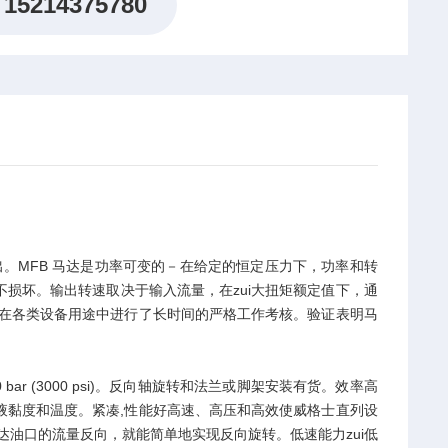
15214375780
出。MFB 马达是功率可变的－在给定的恒定压力下，功率和转
损坏。输出转速取决于输入流量，在zui大扭矩额定值下，通
经在各类设备用途中进行了长时间的严格工作考核。验证表明马
 bar (3000 psi)。反向轴旋转和法兰或脚架安装有货。效率高
液黏度和温度。紧凑,性能好高速、高压和高效使威格士直列设
达油口的流量反向，就能简单地实现反向旋转。低速能力zui低