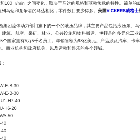
 和100 r/min 之间变化，取决于马达的规格和驱动负载的特性。简
直列马达和竞争者的马达相比，零件数目要少得多。
美国
VICKERS威格士
S是伊顿集团流体动力部门旗下的一个的液压品牌，其主要产品包括液压泵、
、建筑、航空、采矿、林业、公共设施和物料搬运。伊顿是的多元化工业
125个国家拥有5万5千名员工。年销售额为98亿美元。产品涉及汽车、
施、商业机构和政府机关、以及运动和娱乐的各个领域。
号：
W-E-B-30
W-E-B-30
-U1-H7-40
U-H6-20
WA-50
-40
-40
-40