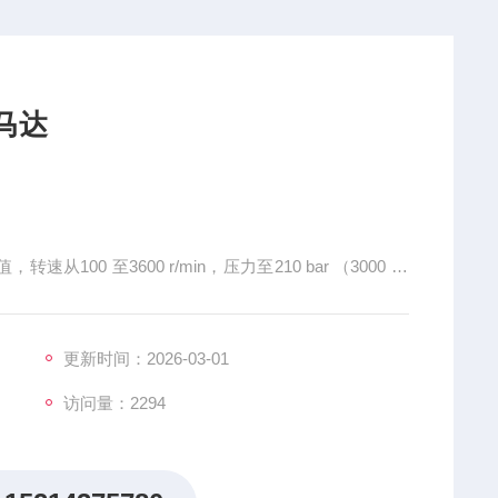
马达
00 至3600 r/min，压力至210 bar （3000 ps
高总的工作效率能够高达93%，容积效率高达97%，取
度。紧凑,性能好高速、高压和高效使威格士直列设计马
要求Z小的安装空间
更新时间：2026-03-01
访问量：2294