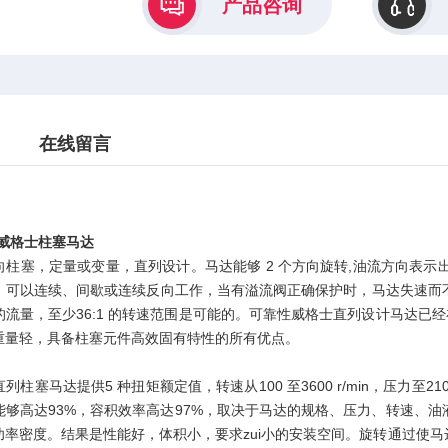
产品咨询
在线留言
RS威格士柱塞马达
向柱塞，定量或变量，直列设计。马达能够 2 个方向旋转,油流方向表示
。可以连续、间歇或连续反向工作，当有溢流阀正确保护时，马达失速而不
的流量，至少36:1 的转速范围是可能的。可靠性威格士直列设计马达已
重量轻，具备柱塞元件高效固有特性的所有优点。
列柱塞马达提供5 种扭矩额定值，转速从100 至3600 r/min，压力至210
能够高达93%，容积效率高达97%，取决于马达的规格、压力、转速、油
功率密度。结果是性能好，体积小，要求zui小的安装空间。旋转通过使马