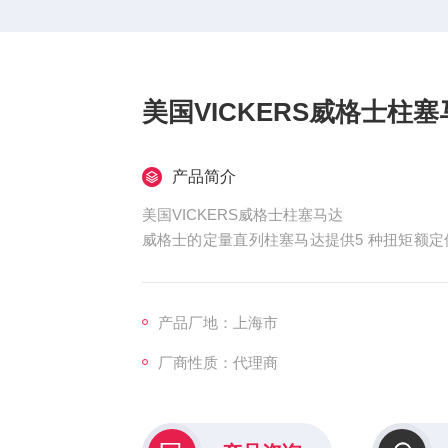
美国VICKERS威格士柱塞
产品简介
美国VICKERS威格士柱塞马达
威格士的定量直列柱塞马达提供5 种扭矩额定值，转速从1
i）。反向轴旋转和法兰或脚架安装有货。效率
决于马达的规格、压力、转速、油液黏度和温
达具有高功率密度。结果是性能好，体积小，
产品厂地：上海市
厂商性质：代理商