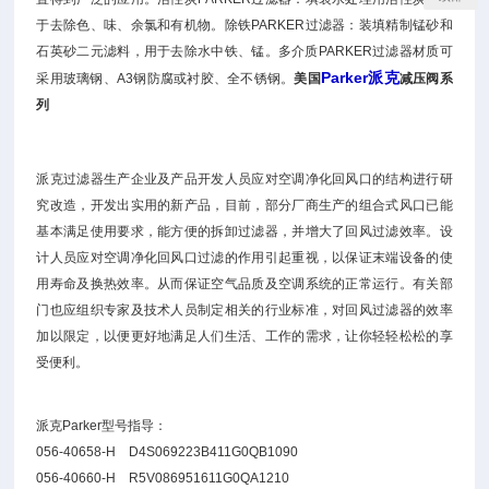
于去除色、味、余氯和有机物。除铁PARKER过滤器：装填精制锰砂和
石英砂二元滤料，用于去除水中铁、锰。多介质PARKER过滤器材质可
Parker派克
采用玻璃钢、A3钢防腐或衬胶、全不锈钢。
美国
减压阀系
列
派克过滤器生产企业及产品开发人员应对空调净化回风口的结构进行研
究改造，开发出实用的新产品，目前，部分厂商生产的组合式风口已能
基本满足使用要求，能方便的拆卸过滤器，并增大了回风过滤效率。设
计人员应对空调净化回风口过滤的作用引起重视，以保证末端设备的使
用寿命及换热效率。从而保证空气品质及空调系统的正常运行。有关部
门也应组织专家及技术人员制定相关的行业标准，对回风过滤器的效率
加以限定，以便更好地满足人们生活、工作的需求，让你轻轻松松的享
受便利。
派克Parker型号指导：
056-40658-H D4S069223B411G0QB1090
056-40660-H R5V086951611G0QA1210