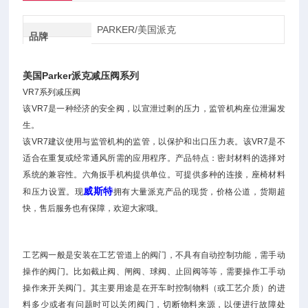
PARKER/美国派克
品牌
美国Parker派克减压阀系列
VR7系列减压阀
该VR7是一种经济的安全阀，以宣泄过剩的压力，监管机构座位泄漏发
生。
该VR7建议使用与监管机构的监管，以保护和出口压力表。该VR7是不
适合在重复或经常通风所需的应用程序。产品特点：密封材料的选择对
系统的兼容性。六角扳手机构提供单位。可提供多种的连接，座椅材料
威斯特
和压力设置。现
拥有大量派克产品的现货，价格公道，货期超
快，售后服务也有保障，欢迎大家哦。
工艺阀一般是安装在工艺管道上的阀门，不具有自动控制功能，需手动
操作的阀门。比如截止阀、闸阀、球阀、止回阀等等，需要操作工手动
操作来开关阀门。其主要用途是在开车时控制物料（或工艺介质）的进
料多少或者有问题时可以关闭阀门，切断物料来源，以便进行故障处