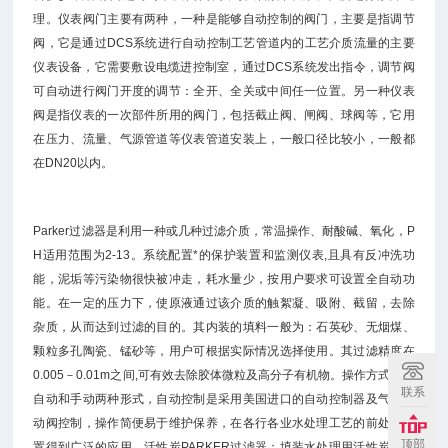
理。仪表阀门主要有两种，一种是能够自动控制的阀门，主要是指调节
阀，它是通过DCS系统进行自动控制工艺管道内的工艺介质流量的主要
仪表设备，它需要敷设电缆进控制室，通过DCS系统发出指令，调节阀
可自动进行阀门开度的调节：全开、全关或中间任一位置。另一种仪表
阀是指仪表的一次部件所用的阀门，包括截止阀、闸阀、球阀等，它用
在压力、流量、气源管道等仪表管道安装上，一般口径比较小，一般都
在DN20以内。
Parker过滤器是利用一种或几种过滤介质，常温操作、耐酸碱、氧化，P
H适用范围为2-13。系统配置*的保护装置和监测仪表,且具有反冲洗功
能，泥垢等污染物很快被冲走，耗水量少，按用户要求可设置全自动功
能。在一定的压力下，使原液通过该介质的触絮凝、吸附、截留，去除
杂质，从而达到过滤的目的。其内装的填料一般为：石英砂、无烟煤、
颗粒多孔陶瓷、锰砂等，用户可根据实际情况选择使用。其过滤精度在
0.005－0.01m之间,可有效去除胶体微粒及高分子有机物。操作方式有全
联系
自动和手动两种形式，自动控制是采用美国进口的自动控制器及气、液
动阀控制，操作简便易于维护保养，在各行各业水处理工艺的前处理装
顶部
置得到广泛的应用。活性炭PARKER过滤器：填装水处理用活性炭，用