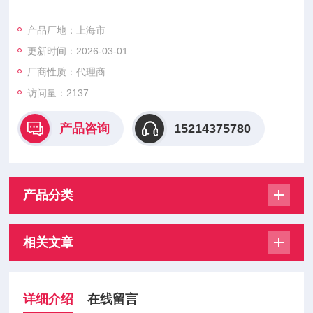
泄漏发生。
该VR7建议使用与监管机构的监管，以保护和出口压力表。该VR
产品厂地：上海市
7是不适合在重复或经常通风所需的应用程序。产品特点：密封
更新时间：2026-03-01
材料的选择对系统的兼容性。六角扳手机构提供单位。可提供多
种的连接，座椅材料和压力设置。现威斯特拥有大量派克产品的
厂商性质：代理商
现货，价格公道，货期超快，售后服务也有保障，欢迎大家哦。
访问量：2137
产品咨询
15214375780
产品分类
相关文章
详细介绍
在线留言