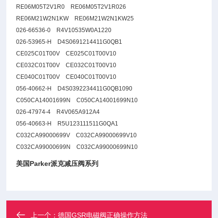
RE06M05T2V1R0 RE06M05T2V1R026
RE06M21W2N1KW RE06M21W2N1KW25
026-66536-0 R4V10535W0A1220
026-53965-H D4S0691214411G0QB1
CE025C01T00V CE025C01T00V10
CE032C01T00V CE032C01T00V10
CE040C01T00V CE040C01T00V10
056-40662-H D4S0392234411G0QB1090
C050CA14001699N C050CA14001699N10
026-47974-4 R4V065A912A4
056-40663-H R5U123111511G0QA1
C032CA99000699V C032CA99000699V10
C032CA99000699N C032CA99000699N10
美国Parker派克减压阀系列
上一个：
德国GSR电磁阀正确操作方法