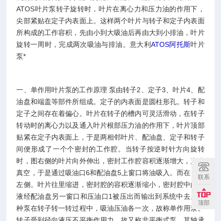
ATOS叶片泵转子旋转时，叶片在离心力和压力油的作用下，
尖部紧贴在定子内表面上。这样两个叶片与转子和定子内表面
所构成的工作容积，先由小到大吸油后再由大到小排油，叶片
旋转一周时，完成两次吸油与排油。意大利
ATOS阿托斯
叶片
泵*
一、单作用叶片泵的工作原理 泵由转子2、定子3、叶片4、配
油盘和端盖等部件所组成。定子的内表面是圆柱形孔。转子和
定子之间存在着偏心。叶片在转子的槽内可灵活滑动，在转子
转动时的离心力以及通入叶片根部压力油的作用下，叶片顶部
贴紧在定子内表面上，于是两相邻叶片、配油盘、定子和转子
间便形成了一个个密封的工作腔。当转子按逆时针方向旋转
时，图右侧的叶片向外伸出，密封工作腔容积逐渐增大，产生
真空，于是通过吸油口6和配油盘5上窗口将油吸入。而在图的
联系
左侧。叶片往里缩进，密封腔的容积逐渐缩小，密封腔中的油
液经配油盘另一窗口和压油口1被压出而输出到系统中去。这
顶部
种泵在转子转一转过程中，吸油压油各一次，故称单作用泵。
转子受到径向液压不平衡作用力，故又称非平衡式泵，其轴承