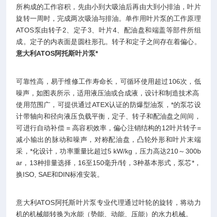
所构成的工作容积，先由小到大吸油后再由大到小排油，叶片
旋转一周时，完成两次吸油与排油。单作用叶片泵的工作原理
ATOS泵由转子2、定子3、叶片4、配油盘和端盖等部件所组
成。定子的内表面是圆柱形孔。转子和定子之间存在着偏心。
意大利ATOS阿托斯叶片泵*
可靠性高，易于维修工作寿命长，可循环使用超过106次，低
噪声，如图表所示，适用液压油或合成液，设计和制造技术高
使用范围广，可提供通过ATEX认证的防爆型油泵，*的泵芯设
计带轴向和径向液压负载平衡，定子、转子和配油盘之间间，
可进行自动补偿 = 高容积效率，偏心注销结构的12叶片转子=
减小输出的脉动和噪声，对称配油盘，凸轮外形和叶片末端
采，*化设计，功率重量比超过5 kW/kg，压力高达210～300b
ar，13种排量选择，16至150毫升/转，3种基本形式，泵芯*，
换ISO, SAE和DIN标准安装。
意大利ATOS阿托斯叶片泵专业代理通过叶轮的旋转，将动力
机的机械能转换为水能（势能、动能、压能）的水力机械。