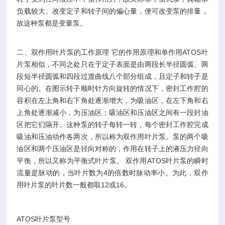
负载较大。改变定子和转子间的偏心量，便可改变泵的排量，
故这种泵都是变量泵。
二、双作用叶片泵的工作原理 它的作用原理和单作用ATOS叶
片泵相似，不同之处只在于定子表面是由两段长半径圆弧、两
段短半径圆弧和四段过渡曲线八个部分组成，且定子和转子是
同心的。在图示转子顺时针方向旋转的情况下，密封工作腔的
容积在左上角和右下角处逐渐增大，为吸油区，在左下角和右
上角处逐渐减小，为压油区；吸油区和压油区之间有一段封油
区把它们隔开。这种泵的转子每转一转，每个密封工作腔完成
吸油和压油动作各两次，所以称为双作用叶片泵。泵的两个吸
油区和两个压油区是径向对称的，作用在转子上的液压力径向
平衡，所以又称为平衡式叶片泵。 双作用ATOS叶片泵的瞬时
流量是脉动的，当叶片数为4的倍数时脉动率小。为此，双作
用叶片泵的叶片数一般都取12或16。
ATOS叶片泵型号