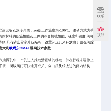
联系
运设备及深冷介质，zui低工作温度为-196℃。驱动方式为手
顶部
确保材料的低温性能及工件的综合机械性能、强度和钢度.阀杆
膨胀.具有防止异常升压结构，设置卸压孔来释放由于困在阀腔
意大利
欧玛尔OMAL
蝶阀技术参数
。压缩空气由两孔中一个孔进入推动活塞轴的移动，并在行程末端停止
干扰，所以阀门可快速开或关。全口径及经改进的阀内结构，