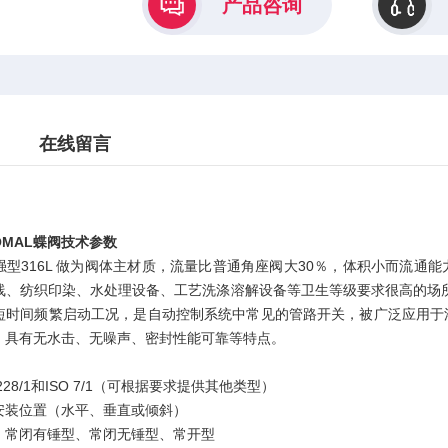
产品咨询
在线留言
MAL蝶阀技术参数
强型316L 做为阀体主材质，流量比普通角座阀大30％，体积小而流通
线、纺织印染、水处理设备、工艺洗涤溶解设备等卫生等级要求很高的场
短时间频繁启动工况，是自动控制系统中常见的管路开关，被广泛应用于
，具有无水击、无噪声、密封性能可靠等特点。
 228/1和ISO 7/1（可根据要求提供其他类型）
安装位置（水平、垂直或倾斜）
、常闭有锤型、常闭无锤型、常开型