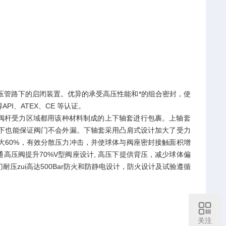
高压管路下的启闭装置。优异的承受高压性能和*的组合密封，使
I、ATEX、CE 等认证。
ide，阀杆受力区域都用该种材料制成的上下轴套进行包裹。上轴套
下也能保证阀门不会外漏。下轴套采用凸肩式设计加大了受力
大60%，有效分散压力冲击，并使球体与阀座密封接触面积增
较普通高压阀提升70%V型阀座设计, 高压下提供背压，减少球体偏
zui高达500Bar防火和防静电设计，防火设计及试验遵循
关注