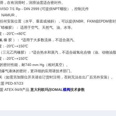
润滑，在有润滑时，润滑油需适合密封件。
/ISO 7/1 Rp - DIN 2999 (可提供NPT螺纹），控制元件
NAMUR 。
于任何安装位置（水平、垂直或倾斜），可以提供NBR、FKM或EPDM密
丁晴橡胶）： 适用于空气、天然气、油、水等。
20℃~+80℃
 橡 胶 ）： *适用于大多数流体，不适合蒸汽。
20℃~+150℃
 （三元乙丙橡胶）：*适合热水和蒸汽，不适合碳氢化合物（油、动物油
20℃~+150℃
良的密封性能，耐740 mm Hg（相对真空）。
易爆气液体的密封，更详细的应用请技术部门。
开关（如需另加限位开关请在订货时注明，否则无法在出厂后另外安装）。
PED-97/23
ATEX-94/9产品
意大利欧玛尔OMAL
蝶阀
技术参数