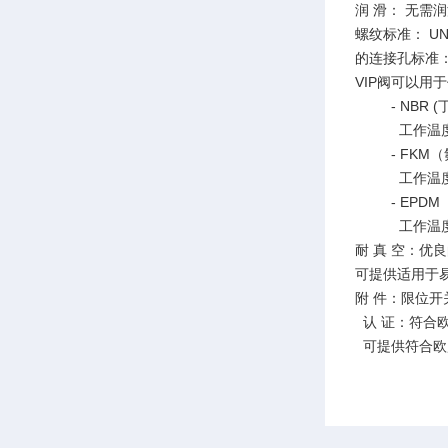
润 滑： 无需
螺纹标准： UNI
的连接孔标准：
VIP阀可以用
- NBR (
工作温度：-
- FKM（氟
工作温度：-
- EPDM
工作温度：-
耐 真 空：优
可提供适用于
附 件：限位
认 证：符合欧盟 
可提供符合欧盟 