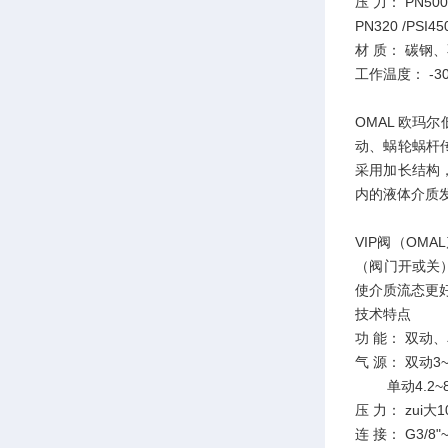
压 力： PN5
PN320 /P
材 质： 碳
工作温度： -3
OMAL 欧玛
动、蜗轮蜗杆
采用加长结构
内的液体介质
VIP阀（OM
（阀门开或关
使介质流态更
技术特点
功 能： 双动
气 源： 双动3~
单动4.2~8
压 力： zui大1
连 接： G3/8