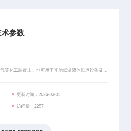
技术参数
天然气等化工装置上，也可用于其他低温液体贮运设备及深
式为手动、蜗轮蜗杆传动、气动或电动，采用法兰或螺纹连
低温性能及工件的综合机械性能、强度和钢度.阀杆采用
弥补因热能变化带来的磨损、收紧和膨胀.具有防止异常
更新时间：2026-03-01
访问量：2257