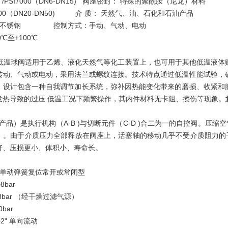
00 /PSI7000（DN6-DN15) 阀座密封： 特殊的聚酰胺（尼龙）材料
SI4500（DN20-DN50) 介 质： 天然气、油、石化和石油产品
钢、不锈钢 控制方式：手动、气动、电动
0℃至+100℃
尔低温球阀适用于乙烯、液化天然气等化工装置上，也可用于其他低温液体贮
传动、气动或电动，采用法兰或螺纹连接。技术特点通过低温性能试验，
，设计包含一种自我调节加长系统，弥补因热能变化带来的磨损、收紧和
发热导致的过压.低温工况下频繁操作，其内件材料无卡阻、擦伤等现象。
AL产品）是执行机构（A-B )与切断元件（C-D )合二为一的自控阀
）。由于介质压力全部释放在阀座上，活塞轴的移动几乎不受介质阻力的
好、压损更小、体积小、寿命长。
、单动弹簧复位常开或常闭型
8bar
bar （经干燥过滤气源）
0bar
"~2" 单向流动