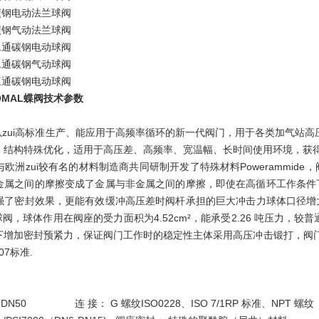
型碳钢电动法兰球阀
型碳钢气动法兰球阀
型二通碳钢电动球阀
型二通碳钢气动球阀
型三通碳钢电动球阀
MAL蝶阀技术参数
尔以zui高标准生产、能应用于高频率循环的新一代阀门，用于各类加气站
结构特殊优化，适用于高压差、高频率、宽温幅、长时间使用环境，获得AP
尔与欧洲zui较有名的材料制造商共同研制开发了特殊材料Poweramm
金属之间的摩擦变成了金属与非金属之间的摩擦，即使在高循环工作条件
强了密封效果，更能有效缓冲高压差时阀杆承担的巨大冲击力球体口径增
 球阀，球体作用在阀座的受力面积为4.52cm²，能承受2.26 吨压力，
增加密封预紧力，保证阀门工作时的稳定性主体采用高压冲击锻打，阀门耐压
607标准.
– DN50 连 接： G 螺纹ISO0228、ISO 7/1RP 标准、NPT 螺纹