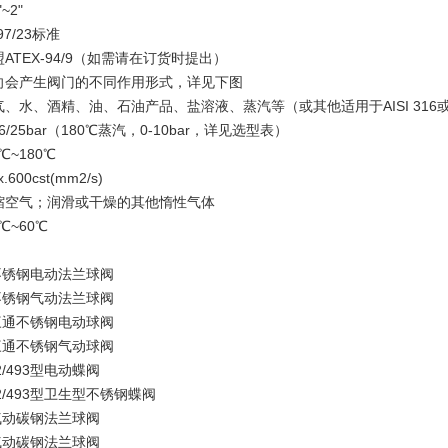
~2"
7/23标准
ATEX-94/9（如需请在订货时提出）
向会产生阀门的不同作用形式，详见下图
、水、酒精、油、石油产品、盐溶液、蒸汽等（或其他适用于AISI 316
/25bar（180℃蒸汽，0-10bar，详见选型表）
℃~180℃
00cst(mm2/s)
缩空气；润滑或干燥的其他惰性气体
℃~60℃
型不锈钢电动法兰球阀
型不锈钢气动法兰球阀
型三通不锈钢电动球阀
型三通不锈钢气动球阀
92/493型电动蝶阀
492/493型卫生型不锈钢蝶阀
型气动碳钢法兰球阀
型气动碳钢法兰球阀