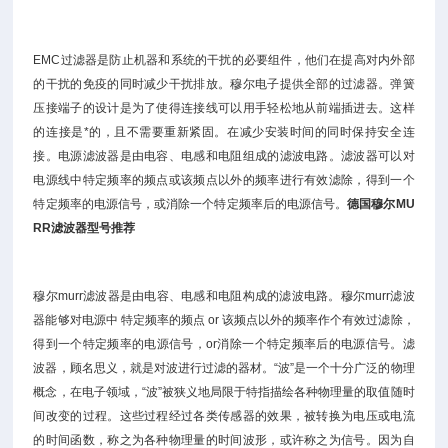
EMC过滤器是防止机器和系统的干扰的必要组件，他们在提高对内外部
的干扰的免疫的同时减少干扰排放。穆尔电子提供全部的过滤器。弹簧
压接端子的设计是为了使得连接线可以用手轻松地从前端插进去。这样
的连接是*的，且不需要重新紧固。在减少安装时间的同时保持安全连
接。电源滤波器是由电容、电感和电阻组成的滤波电路。滤波器可以对
电源线中特定频率的频点或该频点以外的频率进行有效滤除，得到一个
特定频率的电源信号，或消除一个特定频率后的电源信号。
德国穆尔
MU
RR滤波器型号推荐
穆尔murr滤波器是由电容、电感和电阻构成的滤波电路。穆尔murr滤波
器能够对电源中 特定频率的频点 or 该频点以外的频率作个有效过滤除，
得到一个特定频率的电源信号，or消除一个特定频率后的电源信号。滤
波器，顾名思义，就是对波进行过滤的器材。“波”是一个十分广泛的物理
概念，在电子领域，“波”被狭义地局限于特指描绘各种物理量的取值随时
间改变的过程。这些过程经过各类传感器的效果，被转换为电压或电流
的时间函数，称之为各种物理量的时间波形，或许称之为信号。因为自