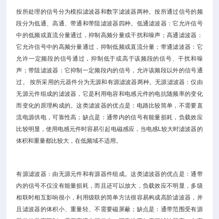
按所处理的信号分为模拟滤波器和数字滤波器两种。按所通过信号的频
段分为低通、高通、带通和带阻滤波器四种。低通滤波器：它允许信号
中的低频或直流分量通过，抑制高频分量或干扰和噪声；高通滤波器：
它允许信号中的高频分量通过，抑制低频或直流分量；带通滤波器：它
允许一定频段的信号通过，抑制低于或高于该频段的信号、干扰和噪
声；带阻滤波器：它抑制一定频段内的信号，允许该频段以外的信号通
过。 按所采用的元器件分为无源和有源滤波器两种。无源滤波器：仅由
无源元件组成的滤波器，它是利用电容和电感元件的电抗随频率的变化
而变化的原理构成的。这类滤波器的优点是：电路比较简单，不需要直
流电源供电，可靠性高；缺点是：通带内的信号有能量损耗，负载效应
比较明显，使用电感元件时容易引起电磁感应，当电感L较大时滤波器的
体积和重量都比较大，在低频域不适用。
有源滤波器：由无源元件和有源器件组成。这类滤波器的优点是：通带
内的信号不仅没有能量损耗，而且还可以放大，负载效应不明显，多级
相联时相互影响很小，利用级联的简单方法很容易构成高阶滤波器，并
且滤波器的体积小、重量轻、不需要磁屏蔽；缺点是：通带范围受有源