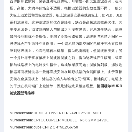
器件的带宽限制，需要直流电源供电，可靠性不如无源滤波器高，在高
压、高频、大功率的场合不适用。根据滤波器的安放位置不同，一般分
为板上滤波器和面板滤波器。板上滤波器安装在线路板上，如PLB、JLB
系列滤波器。这种滤波器的优点是经济，缺点是高频滤波效果欠佳。其
主要原因是：滤波器的输入与输出之间没有隔离，容易发生耦合；滤波
器的接地阻抗不是很低，削弱了高频旁路效果；滤波器与机箱之间的一
段连线会产生两种不良作用： 一个是机箱内部空间的电磁干扰会直接感
应到这段线上，沿着电缆传出机箱，借助电缆辐射，使滤波器失效；另
一个是外界干扰在被板上滤波器滤波之前，借助这段线产生辐射，或直
接与线路板上的电路发生耦合，造成敏感度问题；滤波阵列板、滤波连
接器等面板滤波器一般都直接安装在屏蔽机箱的金属面板上。由于直接
安装在金属面板上，滤波器的输入与输出之间*隔离，接地良好，电缆上
的干扰在机箱端口上被滤除，因此滤波效果相当理想。
德国穆尔MURR
滤波器型号推荐
Murrelektronik DC/DC-CONVERTER 24VDC/5VDC MDD
Murrelektronik OPTOCOUPLER MODULE TR6 6.2MM 24VDC
Murrelektronik cube CNT2 C 4*M12/56750