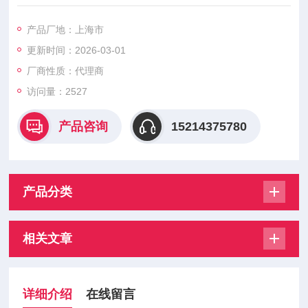
数，称之为各种物理量的时间波形，或许称之为信号。因为自变
量时刻‘是接连取值的，所以称之为接连时间信号，又习惯地称之
产品厂地：上海市
为模拟信号。随着数字式电子核算机（一般简称核算机）技能的
更新时间：2026-03-01
发生和飞速发展，为了便于核算机对信号进行处理，发生了在抽
样定理指导下将接连时刻信号变换成离散时刻信号的完好的理论
厂商性质：代理商
和办法。天然即是现代各种信息
访问量：2527
产品咨询
15214375780
产品分类
相关文章
详细介绍
在线留言