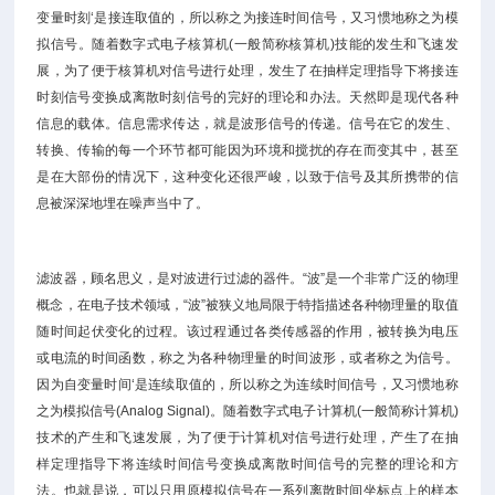
变量时刻‘是接连取值的，所以称之为接连时间信号，又习惯地称之为模
拟信号。随着数字式电子核算机(一般简称核算机)技能的发生和飞速发
展，为了便于核算机对信号进行处理，发生了在抽样定理指导下将接连
时刻信号变换成离散时刻信号的完好的理论和办法。天然即是现代各种
信息的载体。信息需求传达，就是波形信号的传递。信号在它的发生、
转换、传输的每一个环节都可能因为环境和搅扰的存在而变其中，甚至
是在大部份的情况下，这种变化还很严峻，以致于信号及其所携带的信
息被深深地埋在噪声当中了。
滤波器，顾名思义，是对波进行过滤的器件。“波”是一个非常广泛的物理
概念，在电子技术领域，“波”被狭义地局限于特指描述各种物理量的取值
随时间起伏变化的过程。该过程通过各类传感器的作用，被转换为电压
或电流的时间函数，称之为各种物理量的时间波形，或者称之为信号。
因为自变量时间‘是连续取值的，所以称之为连续时间信号，又习惯地称
之为模拟信号(Analog Signal)。随着数字式电子计算机(一般简称计算机)
技术的产生和飞速发展，为了便于计算机对信号进行处理，产生了在抽
样定理指导下将连续时间信号变换成离散时间信号的完整的理论和方
法。也就是说，可以只用原模拟信号在一系列离散时间坐标点上的样本