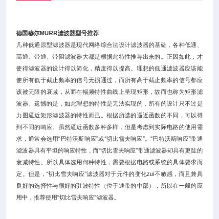
德国穆尔MURR滤波器型号推荐
几种低通原型滤波器是现代网络综合法设计滤波器的基础，各种低通、
高通、带通、带阻滤波器大都是根据此特性推导出来的。正因如此，才
使得滤波器的设计得以简化，精度得以提高。理想的低通滤波器应该能
使所有低于截止频率的信号无损通过，而所有高于截止频率的信号都应
该被无限的衰减，从而在幅频特性曲线上呈现矩形，故而也称为矩形滤
波器。遗憾的是，如此理想的特性是无法实现的，所有的设计只不过是
力图逼近矩形滤波器的特性而已。根据所选的逼近函数的不同，可以得
到不同的响应。虽然逼近函数多种多样，但是考虑到实际电路的使用需
求，通常会选用“巴特沃斯响应”或“切比雪夫响应”。“巴特沃斯响应”带通
滤波器具有平坦的响应特性，而“切比雪夫响应”带通滤波器却具有更陡的
衰减特性。所以具体选用何种特性，需要根据电路或系统的具体要求而
定。但是，“切比雪夫响应”滤波器对于元件的变化zui不敏感，而且兼具
良好的选择性与很好的驻波特性（位于通带的中部），所以在一般的应
用中，推荐使用“切比雪夫响应”滤波器。