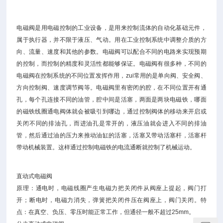
电磁阀是用电磁控制的工业设备，是用来控制流体的自动化基础元件，
属于执行器，并不限于液压、气动。用在工业控制系统中调整介质的方
向、流量、速度和其他的参数。电磁阀可以配合不同的电路来实现预期
的控制，而控制的精度和灵活性都能够保证。电磁阀有很多种，不同的
电磁阀在控制系统的不同位置发挥作用，zui常用的是单向阀、安全阀、
方向控制阀、速度调节阀等。电磁阀里有密闭的腔，在不同位置开有通
孔，每个孔连接不同的油管，腔中间是活塞，两面是两块电磁铁，哪面
的磁铁线圈通电阀体就会被吸引到哪边，通过控制阀体的移动来开启或
关闭不同的排油孔，而进油孔是常开的，液压油就会进入不同的排油
管，然后通过油的压力来推动油缸的活塞，活塞又带动活塞杆，活塞杆
带动机械装置。这样通过控制电磁铁的电流通断就控制了机械运动。
直动式电磁阀
原理：通电时，电磁线圈产生电磁力把关闭件从阀座上提起，阀门打
开；断电时，电磁力消失，弹簧把关闭件压在阀座上，阀门关闭。特
点：在真空、负压、零压时能正常工作，但通径一般不超过25mm。