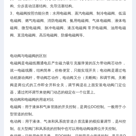
构、分步直动活塞结构、先导活塞结构。
3、电磁阀按照功能分类：水用电磁阀、蒸汽电磁阀、制冷电磁阀、低温
电磁阀、燃气电磁阀、消防电磁阀、氨用电磁阀、气体电磁阀、液体电
磁阀、微型电磁阀、脉冲电磁阀、液压电磁阀 常开电磁阀、油用电磁
阀、直流电磁阀、高压电磁阀、防爆电磁阀等。
电动阀与电磁阀的区别
电磁阀是电磁线圈通电后产生磁力吸引克服弹簧的压力带动阀芯动作，
就一电磁线圈，结构简单，价格便宜，只能实现开关；电动阀是通过电
动机驱动阀杆，带动阀芯动作，电动阀又分（关断阀）和调节阀。关断
阀是两位式的工作即全开和全关，调节阀是在上面安装电动阀门定位
器，通过闭环调节来使阀门动态的稳定在一个位置上。
电动阀和电磁阀的用途对比
电磁阀：用于液体和气体管路的开关控制，是两位DO控制。一般用于小
型管道的控制。
电动阀：用于液体、气体和风系统管道介质流量的模拟量调节，是AI控
制。在大型阀门和风系统的控制中也可以用电动阀做两位开关控制。