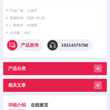
压差时，通电后，电磁力直接把先导小阀和主阀关闭件依次向上
提起，阀门打开。当入口与出口达到启动压差时，通电后，电磁
产品厂地：上海市
力先导小阀，主阀下腔压力上升，上腔压力下降，从而利用压差
更新时间：2026-02-28
把主阀向上推开；断电时，先导阀利用弹簧力或介质压力推动关
闭件，向下移动，使阀门关闭。
厂商性质：代理商
访问量：1697
产品咨询
15214375780
产品分类
相关文章
详细介绍
在线留言