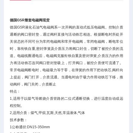
德国GSR整套电磁阀现货
德国GSR液化石油气电磁阀系一次开阀的直动式低压电磁阀。控制介质
通断的阀口密封垫，通过阀杆直接与活动铁芯相连。根据断电时所处开
关状态的不同可分为常闭电磁阀和常开电磁阀，常闭电磁阀，断电常位
时，靠衔铁自重,密封弹簧及介质压力将阀口封住，切断了被控介质的流
道。电磁线圈通电后，电磁阀克服衔铁自重及密封弹簧,介质压力的作用
力将活动铁芯连同阀口密封垫吸上，打开阀口，被控介质便可流通了。
常开电磁阀断电时，电磁吸力等于零，在弹簧的作用下把动铁芯,阀杆向
上提起，阀门打开，介质流通。当通电时由于吸力作用动铁芯下移，推
动阀杆，阀门关闭，介质断止
特点：
1,适用于以煤气等燃烧介质管路的二位式通断切换，进行温度自动或远
程控制。
2,适用介质：煤气,甲烷,瓦斯,天然,常温液体,气体
技术参数：
1公称通径:DN15-350mm