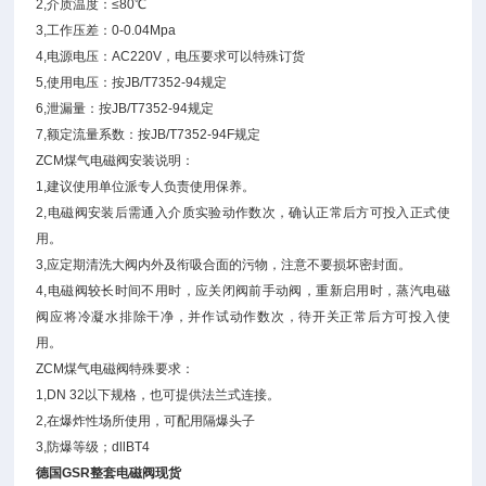
2,介质温度：≤80℃
3,工作压差：0-0.04Mpa
4,电源电压：AC220V，电压要求可以特殊订货
5,使用电压：按JB/T7352-94规定
6,泄漏量：按JB/T7352-94规定
7,额定流量系数：按JB/T7352-94F规定
ZCM煤气电磁阀安装说明：
1,建议使用单位派专人负责使用保养。
2,电磁阀安装后需通入介质实验动作数次，确认正常后方可投入正式使
用。
3,应定期清洗大阀内外及衔吸合面的污物，注意不要损坏密封面。
4,电磁阀较长时间不用时，应关闭阀前手动阀，重新启用时，蒸汽电磁
阀应将冷凝水排除干净，并作试动作数次，待开关正常后方可投入使
用。
ZCM煤气电磁阀特殊要求：
1,DN 32以下规格，也可提供法兰式连接。
2,在爆炸性场所使用，可配用隔爆头子
3,防爆等级；dllBT4
德国GSR整套电磁阀现货