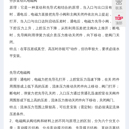
分步直动式电磁阀
原理：它是一种直动和先导式相结合的原理，当入口与出口没有压差
联系
时，通电后，电磁力直接把先导小阀和主阀关闭件依次向上提起，阀门
打开。当入口与出口达到启动压差时，通电后，电磁力先导小阀，主阀
顶部
下腔压力上升，上腔压力下降，从而利用压差把主阀向上推开；断电
时，先导阀利用弹簧力或介质压力推动关闭件，向下移动，使阀门关
闭。
特点：在零压差或真空、高压时亦能可*动作，但功率较大，要求必须水
平安装。
先导式电磁阀
原理：通电时，电磁力把先导孔打开，上腔室压力迅速下降，在关 闭件
周围形成上低下高的压差，流体压力推动关闭件向上移动，阀门打开；
断电时，弹簧力把先导孔关闭，入口压力通过旁通孔迅速腔室在关阀件
周围形成下低上高的压差，流体压力推动关闭件向下移动，关闭阀门。
特点：流体压力范围上限较高，可任意安装（需定制）但必须满足流体
压差条件。
2、电磁阀从阀结构和材料上的不同与原理上的区别，分为六个分支小
类：直动膜片结构、分步直动膜片结构、先导膜片结构、直动活塞结