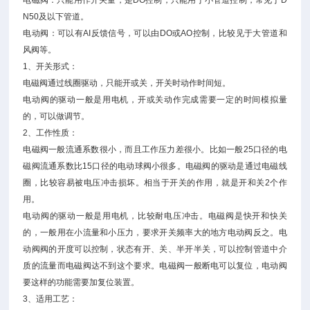
电磁阀：只能用作开关量，是DO控制，只能用于小管道控制，常见于D
N50及以下管道。
电动阀：可以有AI反馈信号，可以由DO或AO控制，比较见于大管道和
风阀等。
1、开关形式：
电磁阀通过线圈驱动，只能开或关，开关时动作时间短。
电动阀的驱动一般是用电机，开或关动作完成需要一定的时间模拟量
的，可以做调节。
2、工作性质：
电磁阀一般流通系数很小，而且工作压力差很小。比如一般25口径的电
磁阀流通系数比15口径的电动球阀小很多。电磁阀的驱动是通过电磁线
圈，比较容易被电压冲击损坏。相当于开关的作用，就是开和关2个作
用。
电动阀的驱动一般是用电机，比较耐电压冲击。电磁阀是快开和快关
的，一般用在小流量和小压力，要求开关频率大的地方电动阀反之。电
动阀阀的开度可以控制，状态有开、关、半开半关，可以控制管道中介
质的流量而电磁阀达不到这个要求。电磁阀一般断电可以复位，电动阀
要这样的功能需要加复位装置。
3、适用工艺：