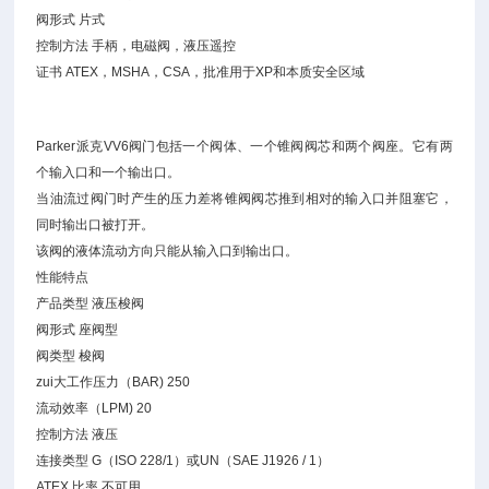
阀形式 片式
控制方法 手柄，电磁阀，液压遥控
证书 ATEX，MSHA，CSA，批准用于XP和本质安全区域
Parker派克VV6阀门包括一个阀体、一个锥阀阀芯和两个阀座。它有两
个输入口和一个输出口。
当油流过阀门时产生的压力差将锥阀阀芯推到相对的输入口并阻塞它，
同时输出口被打开。
该阀的液体流动方向只能从输入口到输出口。
性能特点
产品类型 液压梭阀
阀形式 座阀型
阀类型 梭阀
zui大工作压力（BAR) 250
流动效率（LPM) 20
控制方法 液压
连接类型 G（ISO 228/1）或UN（SAE J1926 / 1）
ATEX 比率 不可用