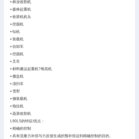
• 林业收割机
• 森林起重机
• 收获机机头
• 挖掘机
• 钻机
• 装载机
• 自卸车
• 挖掘机
• 叉车
• 材料搬运起重机?堆高机
• 撒盐机
• 清扫车
• 雪犁
• 侧装载机
• 拖拉机
• 蔬菜收割机
L90LS的特征/优点：
• 精确的控制
• 具有流量力补偿与力反馈生成的预补偿达到精确控制的目的。