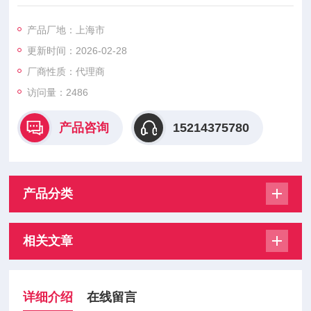
VG35EH阀是用于工程机械的开式系统、CF（恒流量）多路方向
控制阀。它是电液驱动的，通常应用在30和65 GPM泵流量之
产品厂地：上海市
间。VG35EH阀是用于工程机械的开式系统多路方向控制阀。
更新时间：2026-02-28
Parker派克P70CP 是用于移动机械的片式、恒压、移动方向控
制阀。
厂商性质：代理商
访问量：2486
产品咨询
15214375780
产品分类
相关文章
详细介绍
在线留言