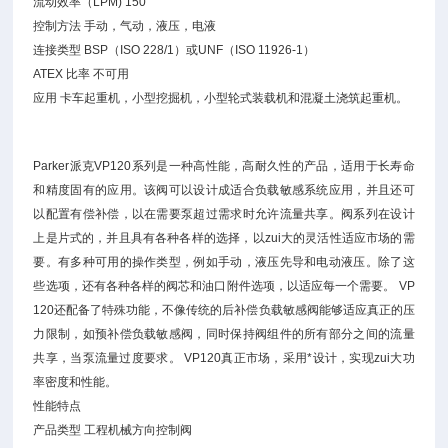
流动效率（LPM) 150
控制方法 手动，气动，液压，电液
连接类型 BSP（ISO 228/1）或UNF（ISO 11926-1）
ATEX 比率 不可用
应用 卡车起重机，小型挖掘机，小型轮式装载机和混凝土浇筑起重机。
Parker派克
VP120系列是一种高性能，高耐久性的产品，适用于长寿命
和精度固有的应用。该阀可以设计成适合负载敏感系统应用，并且还可
以配置有偿补偿，以在需要泵超过需求时允许流量共享。阀系列在设计
上是片式的，并且具有各种各样的选择，以zui大的灵活性适应市场的需
要。有多种可用的操作类型，例如手动，液压先导和电动液压。除了这
些选项，还有各种各样的阀芯和油口附件选项，以适应每一个需要。 VP
120还配备了特殊功能，不像传统的后补偿负载敏感阀能够适应真正的压
力限制，如预补偿负载敏感阀，同时保持阀组件的所有部分之间的流量
共享，当泵流量过度要求。 VP120真正市场，采用*设计，实现zui大功
率密度和性能。
性能特点
产品类型 工程机械方向控制阀