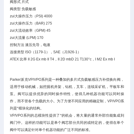
阀形式 片式
阀类型 负载敏感
zui大操作压力（PSI) 4000
zui大操作压力（BAR) 275
zui大流动效率（GPM) 45
zui大流量 (LPM) 170
控制方法 液压先导，电液
连接类型 ISO（1179-1），SAE（J1926-1）
ATEX 比率 II 2G Ex mb II T4，II 2D mbD 21 T130°c，I M2 Ex mb I
Parker派克VP/VPO系列是一种叠加的多片式负载敏感压力补偿换向阀，
适用于移动机械，如挖掘机井架，钻机，叉车，连续采矿机，平板车和
泵。阀可以提供优异的同时操作特性，使得几种机器功能可以同时操
作，而不管各个负载的大小。为了方便不同应用的精确定制，VP/VPO系
列是*模块化的结构。
VP/VPO系列的总模块性提供了*的机会，将大量的通常外部功能集成到
阀门中。这样的功能可以是单个阀芯部分共同的或特定的，使得在单个
阀中可以满足针对单个机器功能的广泛不同的标准。