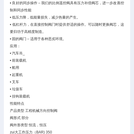
• 良好的同步操作 – 我们的比例遥控阀具有压力补偿阀芯，进一步改善控
制和同步性能
• 低压力降，低能量损失，减少热量的产生。
• 低杠杆力，在直接控制阀门时提供舒适的操作。可以随时更换阀芯，这
要归功于高精度制造。
• 固的阀门 – 适用于各种恶劣环境。
应用：
• 汽车吊_
• 前装载机
• 船用
• 起重机
• 叉车
• 垃圾车
• 挂钩装载机
性能特点
产品类型 工程机械方向控制阀
阀形式 部分
阀外形类型 恒流，恒压
zui大工作压力（BAR) 350