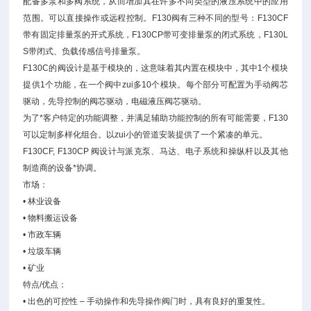
配备多泵和多阀系统，从而增加其在许多不同类型的液压系统中的应用
范围。可以直接操作或远程控制。F130阀有三种不同的型号：F130CF
带有固定排量泵的开式系统，F130CP带可变排量泵的闭式系统，F130L
S带闭式、负载传感信号排量泵。
F130C的阀设计是基于模块的，这意味着其内置在模块中，其中1个模块
提供1个功能，在一个阀中zui多10个模块。每个部分可配置为手动阀芯
驱动，先导控制的阀芯驱动，电磁液压阀芯驱动。
为了*客户特定的功能调整，并满足辅助功能控制的所有可能需要，F130
可以定制多样化组合。以zui小的管道安装提供了一个紧凑的单元。
F130CF, F130CP 阀设计与派克泵、马达、电子系统和操纵杆以及其他
制造商的设备*协调。
市场：
• 林业设备
• 物料搬运设备
• 市政车辆
• 垃圾车辆
• 矿业
特点/优点：
• 出色的可控性 – 手动操作和先导操作阀门时，具有良好的重复性。