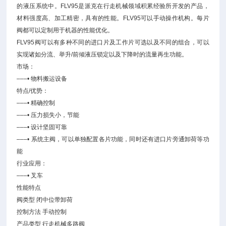
的液压系统中。FLV95是派克在行走机械领域积累经验所开发的产品，
材料强度高、加工精密，具有的性能。FLV95可以手动操作机构。每片
阀都可以定制用于机器的性能优化。
FLV95阀可以有多种不同的进口片及工作片可选以及不同的组合，可以
实现诸如分流、举升/前倾液压锁定以及下降时的流量再生功能。
市场：
–––• 物料搬运设备
特点/优势：
–––• 精确控制
–––• 压力损失小，节能
–––• 设计坚固可靠
–––• 系统主阀，可以单独配置各片功能，同时还有进口片旁通卸荷等功
能
行业应用：
–––• 叉车
性能特点
阀类型 闭中位带卸荷
控制方法 手动控制
产品类型 行走机械多路阀