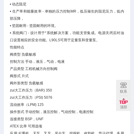
• 动态阻尼
• 生产率和能量效率 - 单独的压力控制MR，低压催生的阻尼压力，低内
部压降，
• 坚固耐用 - 坚固耐用的环境。
• 系统阀门 - 设计用于*系统解决方案，功能支管集成。电源关闭后对油
口设置相应的安全功能。L90LS可用于定量泵和变量泵。
性能特点
阀类型 负载敏感
控制方法 手动，液压，气动，电液
产品类型 工程机械方向控制阀
阀形式 片式
阀外形类型 负载敏感
zui大工作压力（BAR) 350
联系
zui大工作压力（PSI) 5076
流动效率（LPM) 125
顶部
操作形式 手动控制，液压控制，气动控制，电液控制
连接类型 BSP，UNF
ATEX 比率 可用选项
应用 起重机，天车，叉车，平台车，挖掘机，收割机，货运代理，多用