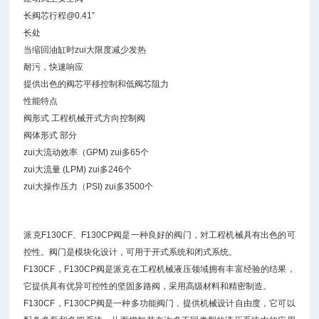
长阀芯行程@0.41”
长处
当缩回油缸时zui大限度减少发热
耐污，快速响应
提供出色的阀芯平移控制和低阀芯阻力
性能特点
阀形式 工程机械开式方向控制阀
阀体形式 部分
zui大流动效率（GPM) zui多65个
zui大流量 (LPM) zui多246个
zui大操作压力（PSI) zui多3500个
派克F130CF、F130CP阀是一种良好的阀门，对工程机械具有出色的可
控性。阀门是模块化设计，可用于开式系统和闭式系统。
F130CF，F130CP阀是派克在工程机械液压领域拥有丰富经验的结果，
它提供具有优异可控性的坚固多路阀，采用高级材料和精密制造。
F130CF，F130CP阀是一种多功能阀门，提供机械设计自由度，它可以