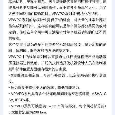
续采矿机，平板车和泵。阀可以提供优异的同时操作特性，使
得几种机器功能可以同时操作，而不管各个负载的大小。为了
方便不同应用的精确定制，VP/VPO系列是*模块化的结构。
VP/VPO系列的总模块性提供了*的机会，将大量的通常外部功
能集成到阀门中。这样的功能可以是单个阀芯部分共同的或特
定的，使得在单个阀中可以满足针对单个机器功能的广泛不同
的标准。
这个功能可以为许多不同类型的机器创建紧凑，量身定制的逻
辑，预测试，服务友好的系统解决方案。
VP/VPO中的线轴系列可以直接通过杠杆或远程液压或电动液
压遥控器进行致动。广泛的执行选择使机器设计人员在控制准
则和部件位置方面拥有很大的自由度。
• 9标准流量额定值，可调节补偿器，以定制精确的执行器速
度。
• 压力限制器提供更大的效率，降低节能马力。
• VP/VPO系列具有多个防爆电磁阀以适应恶劣环境; MSHA, C
SA, IECEx等。
• VP/VPO系列可以提供1 – 12 个阀芯部分。每个阀芯部分的z
ui大推荐流量为208 lpm。