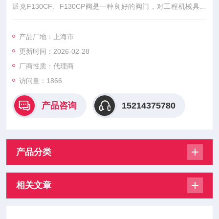
派克F130CF、F130CP阀是一种良好的阀门，对工程机械具有
出色的可控性。阀门是模块化设计，可用于开式系统和闭式系
统。F130CF，F130CP阀是派克在工程机械液压领域拥有丰富
产品厂地：上海市
经验的结果，它提供具有优异可控性的坚固多路阀，采用高级材
更新时间：2026-02-28
料和精密制造。F130CF，F130CP阀是一种多功能阀门，提供
机械设计自由度，它可以配备多泵和多阀系统
厂商性质：代理商
访问量：1866
产品咨询
15214375780
产品分类
相关文章