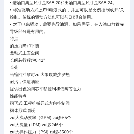
• 进油口典型尺寸是SAE-20和出油口典型尺寸是SAE-24。
• 标准驱动方式是EH电液式的，并且可以是比例控制或开/关
控制。传统的驱动方法也可以与EH混合使用。
• 对于电磁驱动，需要先导油源。如果需要，在入油口放置先
导级部分是有用的。
特点
的压力降和平衡
差动式主安全阀
长阀芯行程@0.41"
长处
当缩回油缸时zui大限度减少发热
耐污，快速响应
提供出色的阀芯平移控制和低阀芯阻力
性能特点
阀形式 工程机械开式方向控制阀
阀体形式 部分
zui大流动效率（GPM) zui多65个
zui大流量 (LPM) zui多246个
zui大操作压力（PSI) zui多3500个