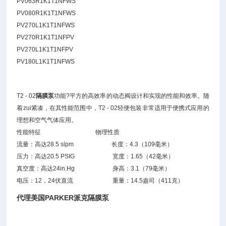
PV063R1K1T1NFWS
PV080R1K1T1NFWS
PV270L1K1T1NFWS
PV270R1K1T1NFPV
PV270L1K1T1NFPV
PV180L1K1T1NFWS
T2 - 02
隔膜泵
功能?平方的高效率的动态阀设计和实现的性能和效率。随
着zui紧凑，在其性能范围中，T2 - 02轻便包装非常适用于便携式应用的
理想和空气气体应用。
性能特征 物理性质
流量：高达28.5 slpm 长度：4.3（109毫米）
压力：高达20.5 PSIG 宽度：1.65（42毫米）
真空度：高达24in.Hg 身高：3.1（79毫米）
电压：12，24伏直流 重量：14.5盎司（411克）
代理美国PARKER派克隔膜泵