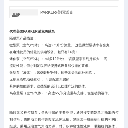
PARKER/美国派克
品牌
代理美国PARKER派克隔膜泵
隔膜泵产品描述：
微型泵（空气/气体）：高达2.5升/分流量。 这些微型泵功率吝啬鬼
在电池使用的优化的供电设备。包只有14克！
迷你泵（空气/气体）：zui多12升/分。 该微型泵系列是够大 ，高
流动性能，但小到足以容纳便携式设备和仪器的要求。
微型泵（液体）：650毫升/分钟。这些泵提供两种画笔 ，
无刷直流电动机驱动 ， 可以配置为您的
具体的性能要求。这些泵的设计以处理广泛的媒体。
高容量泵（空气/气体）：高达65升/分流量与安静，低振动的运作。
隔膜泵又称控制泵，是执行器的主要类型，通过接受调制单元输出的控
制信号，借助动力操作去改变流体流量。隔膜泵一般由执行机构和阀门
组成。采用压缩空气为动力源，对于各种腐蚀性液体，带颗粒的液体，