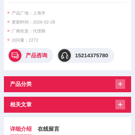
微型泵（空气/气体）：高达2.5升/分流量。 这些微型泵功率吝啬
鬼
产品厂地：上海市
在电池使用的优化的供电设备。包只有14克！
更新时间：2026-02-28
迷你泵（空气/气体）：Z多12升/分。 该微型泵系列是够大 ，高
流动性能，但小到足以容纳便携式设备和仪器的要求。
厂商性质：代理商
微型泵（液体）：650毫升/分钟。这些泵提供两种画笔 ，
访问量：2272
无刷直流电动机驱动 ， 可以配置为您的具体的性能要
产品咨询
15214375780
产品分类
相关文章
详细介绍
在线留言