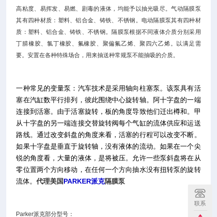
高粘度、易挥发、易燃、剧毒的液体，均能予以抽光吸尽。气动隔膜泵
其有四种材质：塑料、铝合金、铸铁、不锈钢。电动隔膜泵其有四种材
质：塑料、铝合金、铸铁、不锈钢。隔膜泵根据不同液体介质分别采用
丁腈橡胶、氯丁橡胶、氟橡胶、聚偏氟乙烯、聚四六乙烯。以满足需
要。安置在各种特殊场合，用来抽送种常规泵不能抽吸的介质。
一种常见的变量泵：汽车技术是采用轴向柱塞泵。该泵具有活
塞在汽缸数平行排列，彼此围绕中心旋转轴。阿十字盘的一端
连接到活塞。由于活塞旋转，板的角度导致他们迁出樽和。甲
从十字盘的另一端连接交替旋转阀每个气缸的流体供应和运送
路线。通过改变斜盘的角度来看，活塞的行程可以改变不断。
如果十字盘是垂直于旋转轴，没有液体的流动。如果在一个尖
锐的角度看，大量的液体，是将被压。允许一些泵斜盘将在从
零位置两个方向移动，在任何一个方向抽水没有扭转泵的旋转
流体。
代理
美国
PARKER派克
隔膜泵
联系
Parker派克部分型号：