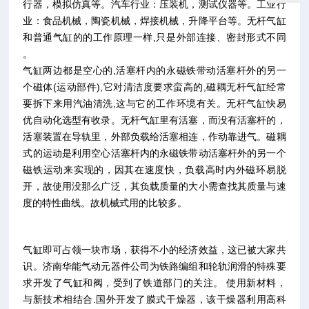
行器，模拟仿真等。汽车行业：压装机，测试仪器等。工业行
业：食品机械，陶瓷机械，焊接机械，升降平台等。无杆气缸
和普通气缸的的工作原理一样,只是外部连接、密封形式不同
。
气缸两边都是空心的,活塞杆内的永磁铁带动活塞杆外的另一
个磁体(运动部件),它对清洁度要求蛮高的,磁耦无杆气缸经常
要拆下来用汽油清洗,这与它的工作环境有关。无杆气缸快易
优自动化选型有收录。无杆气缸里有活塞，而没有活塞杆的，
活塞装置在导轨里，外部负载给活塞相连，作动靠进气。磁耦
式的运动是利用空心活塞杆内的永磁铁带动活塞杆外的另一个
磁铁运动来实现的，因其在速度快，负载高时内外磁环易脱
开，故使用没那么广泛，其负载质量的大小需查找其质量与速
度的特性曲线。故机械式用的比较多。
气缸即可占领一块市场，获得不小的经济效益，这已被大家共
识。济南华能气动元器件公司为铁路编组和轮轨润滑的特殊要
求开发了气缸和阀，受到了铁道部门的关注。 使用新材料，
与新技术相结合.国外开发了膜式干燥器，该干燥器利用高科