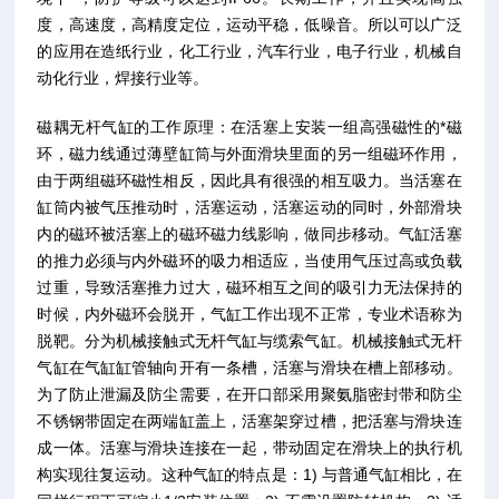
度，高速度，高精度定位，运动平稳，低噪音。所以可以广泛
的应用在造纸行业，化工行业，汽车行业，电子行业，机械自
动化行业，焊接行业等。
磁耦无杆气缸的工作原理：在活塞上安装一组高强磁性的*磁
环，磁力线通过薄壁缸筒与外面滑块里面的另一组磁环作用，
由于两组磁环磁性相反，因此具有很强的相互吸力。当活塞在
缸筒内被气压推动时，活塞运动，活塞运动的同时，外部滑块
内的磁环被活塞上的磁环磁力线影响，做同步移动。气缸活塞
的推力必须与内外磁环的吸力相适应，当使用气压过高或负载
过重，导致活塞推力过大，磁环相互之间的吸引力无法保持的
时候，内外磁环会脱开，气缸工作出现不正常，专业术语称为
脱靶。分为机械接触式无杆气缸与缆索气缸。机械接触式无杆
气缸在气缸缸管轴向开有一条槽，活塞与滑块在槽上部移动。
为了防止泄漏及防尘需要，在开口部采用聚氨脂密封带和防尘
不锈钢带固定在两端缸盖上，活塞架穿过槽，把活塞与滑块连
成一体。活塞与滑块连接在一起，带动固定在滑块上的执行机
构实现往复运动。这种气缸的特点是：1) 与普通气缸相比，在