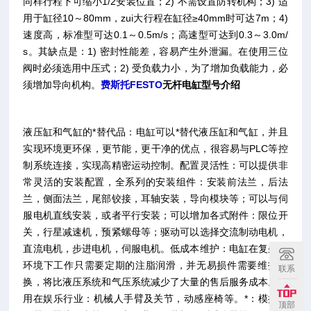
同样行程下可缩小1/2安装位置；2) 不需设置防转机构；3) 适
用于缸径10～80mm，zui大行程在缸径≥40mm时可达7m；4)
速度高，标准型可达0.1～0.5m/s；高速型可达到0.3～3.0m/
s。其缺点是：1) 密封性能差，容易产生外泄漏。在使用三位
阀时必须选用中压式；2) 受负载力小，为了增加负载能力，必
须增加导向机构。
费斯托FESTO
无杆电缸型号介绍
液压缸和气缸的*替代品：电缸可以*替代液压缸和气缸，并且
实现环境更环保，更节能，更干净的优点，很容易与PLC等控
制系统连接，实现高精密运动控制。配置灵活性：可以提供非
常灵活的安装配置，全系列的安装组件：安装前法兰，后法
兰，侧面法兰，尾部铰接，耳轴安装，导向模块等；可以与伺
服电机直线安装，或者平行安装；可以增加各式附件：限位开
关，行星减速机，预紧螺母等；驱动可以选择交流制动电机，
直流电机，步进电机，伺服电机。低成本维护：电缸在复杂的
环境下工作只需要定期的注脂润滑，并无易损件需要维护更
联系
换，将比液压系统和气压系统减少了大量的售后服务成本。应
用在娱乐行业：机械人手臂及关节，动感座椅等。*：模拟飞
顶部