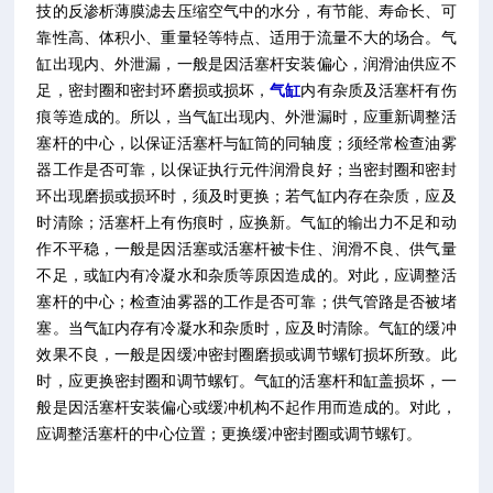
技的反渗析薄膜滤去压缩空气中的水分，有节能、寿命长、可
靠性高、体积小、重量轻等特点、适用于流量不大的场合。气
缸出现内、外泄漏，一般是因活塞杆安装偏心，润滑油供应不
足，密封圈和密封环磨损或损坏，
气缸
内有杂质及活塞杆有伤
痕等造成的。所以，当气缸出现内、外泄漏时，应重新调整活
塞杆的中心，以保证活塞杆与缸筒的同轴度；须经常检查油雾
器工作是否可靠，以保证执行元件润滑良好；当密封圈和密封
环出现磨损或损环时，须及时更换；若气缸内存在杂质，应及
时清除；活塞杆上有伤痕时，应换新。气缸的输出力不足和动
作不平稳，一般是因活塞或活塞杆被卡住、润滑不良、供气量
不足，或缸内有冷凝水和杂质等原因造成的。对此，应调整活
塞杆的中心；检查油雾器的工作是否可靠；供气管路是否被堵
塞。当气缸内存有冷凝水和杂质时，应及时清除。气缸的缓冲
效果不良，一般是因缓冲密封圈磨损或调节螺钉损坏所致。此
时，应更换密封圈和调节螺钉。气缸的活塞杆和缸盖损坏，一
般是因活塞杆安装偏心或缓冲机构不起作用而造成的。对此，
应调整活塞杆的中心位置；更换缓冲密封圈或调节螺钉。