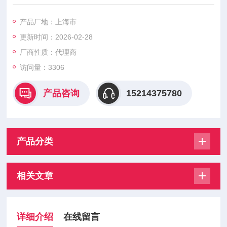
识。济南华能气动元器件公司为铁路编组和轮轨润滑的特殊要求
开发了气缸和阀，受到了铁道部门的关注。 使用新材料，与新技
产品厂地：上海市
术相结合.国外开发了膜式干燥器，该干燥器利用高科技的反渗析
更新时间：2026-02-28
薄膜滤去压缩空气中的水分，有节能、寿命长、可靠性高、体积
小、重量轻等特点、适用于流量不大的场合。气缸出现内、外泄
厂商性质：代理商
漏，一般是因活塞杆安装偏心
访问量：3306
产品咨询
15214375780
产品分类
相关文章
详细介绍
在线留言