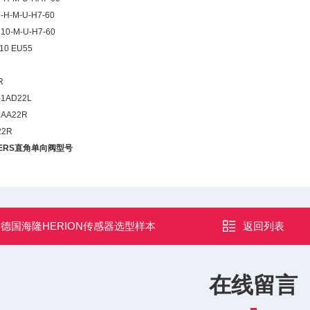
-H-M-U-H7-60
10-M-U-H7-60
 10 EU55
R
-1AD22L
1AA22R
22R
KERS直角单向阀型号
：
德国海隆HERION传感器选型样本
返回列表
在线留言