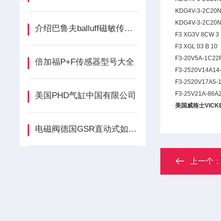
KDG4V-3-2C20N
KDG4V-3-2C20N
介绍巴鲁夫balluff磁敏传感器
F3 XG3V 8CW 3
F3 XGL 03 B 10
F3-20V5A-1C22
倍加福P+F传感器型号大全
F3-2520V14A14
F3-2520V17A5-
F3-25V21A-86A
美国PHD气缸中国有限公司
美国威格士VIC
电磁阀德国GSR直动式如何选型暨选型依据
上一个