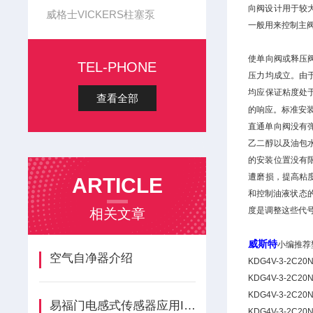
向阀设计用于较
威格士VICKERS柱塞泵
一般用来控制主
使单向阀或释压阀
TEL-PHONE
压力均成立。由
均应保证粘度处
查看全部
的响应。标准安
直通单向阀没有
乙二醇以及油包水
的安装位置没有
遭磨损，提高粘
ARTICLE
和控制油液状态
度是调整这些代
相关文章
威斯特
小编推荐
空气自净器介绍
KDG4V-3-2C20N
KDG4V-3-2C20N
KDG4V-3-2C20N
易福门电感式传感器应用IFM兰州代理
KDG4V-3-2C20N