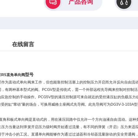
产品咨询
在线留言
型号
ERS直角单向阀
可作为直动式单向阀来工作，但也能靠控制活塞上的控制压力开启而允许反向自由流
同，有两种基本型式的阀。PCGV型是传统式，需一个外部远程先导阀来控制对控制活
地应急控制的手动操作。PCG5V型的液压控制源可来自就近的受控液压缸的负载压
受的缸“窜动”量的场合，可换用威格士座阀式先导阀。此先导阀可为DG3V-3-103A
直角和板式单向阀是直动式的，用在液压回路中仅允许一个方向油液自由流动。这种
在压力当量达到弹簧开启压力级时阀开始通过流量，有不同的弹簧（开启）压力来适
用于冲击小的工况。直通单向阀能够作为通过过滤器和冷却器流量脉动的安全旁通阀