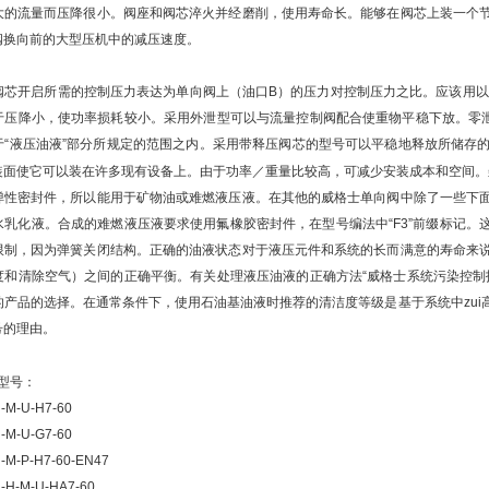
大的流量而压降很小。阀座和阀芯淬火并经磨削，使用寿命长。能够在阀芯上装一个
阀换向前的大型压机中的减压速度。
芯开启所需的控制压力表达为单向阀上（油口B）的压力对控制压力之比。应该用以下公
于压降小，使功率损耗较小。采用外泄型可以与流量控制阀配合使重物平稳下放。零泄
于“液压油液”部分所规定的范围之内。采用带释压阀芯的型号可以平稳地释放所储存
装面使它可以装在许多现有设备上。由于功率／重量比较高，可减少安装成本和空间。
弹性密封件，所以能用于矿物油或难燃液压液。在其他的威格士单向阀中除了一些下
乳化液。合成的难燃液压液要求使用氟橡胶密封件，在型号编法中“F3”前缀标记。这
限制，因为弹簧关闭结构。正确的油液状态对于液压元件和系统的长而满意的寿命来
度和清除空气）之间的正确平衡。有关处理液压油液的正确方法“威格士系统污染控制
的产品的选择。在通常条件下，使用石油基油液时推荐的清洁度等级是基于系统中zu
号的理由。
型号：
-M-U-H7-60
-M-U-G7-60
-M-P-H7-60-EN47
-H-M-U-HA7-60