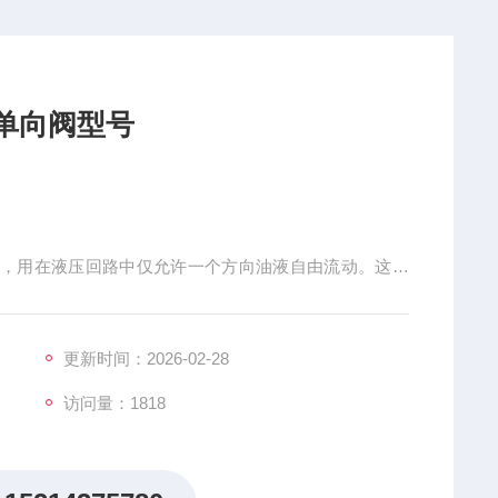
角单向阀型号
的，用在液压回路中仅允许一个方向油液自由流动。这种
座，一个软弹簧把阀芯保持在它的常闭位置，在压力当量
不同的弹簧（开启）压力来适应应用需要。除直通型之外
流动。直通型设计用于冲击小的工况。直通单向阀能够作
更新时间：2026-02-28
访问量：1818