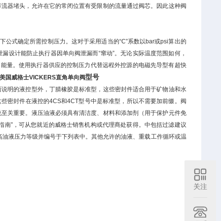
节流器堵头，允许在它的常闭位置有受限制的流量通过阀芯。因此这种阀
式确定所需控制压力。这对于采用适当的“C”系数以bar或psi算出的
漏设计能防止执行器因单向阀泄漏而“窜动”。无论实际温度范围如何，
的能量。使用执行器供应的控制压力代替远程外控源的电磁先导型有超快
型号
美国威格士VICKERS直角单向阀
面说明的液控型外，丁腈橡胶是标准型，这些密封件适合用于矿物油和水
些密封件在液控的4CS和4CT型号中是标准型，所以不需要加前缀。阀
说至关重要。液压油液必须具有清洁度、材料和添加剂（用于保护元件免
指南”，可从您就近的威格士销售机构或代理商处获得。中包括过滤建议
i高油液压力等级并编号于下列表中。其他允许的油液、重载工作循环或温
关注