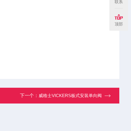
联系
顶部
下一个：
威格士VICKERS板式安装单向阀