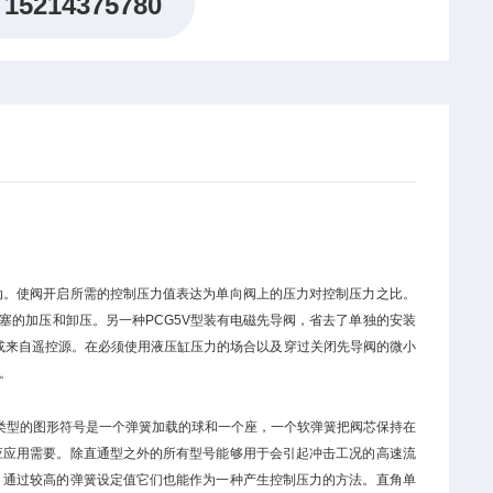
15214375780
动。使阀开启所需的控制压力值表达为单向阀上的压力对控制压力之比。
塞的加压和卸压。另一种PCG5V型装有电磁先导阀，省去了单独的安装
力或来自遥控源。在必须使用液压缸压力的场合以及穿过关闭先导阀的微小
型。
类型的图形符号是一个弹簧加载的球和一个座，一个软弹簧把阀芯保持在
应应用需要。除直通型之外的所有型号能够用于会引起冲击工况的高速流
，通过较高的弹簧设定值它们也能作为一种产生控制压力的方法。直角单