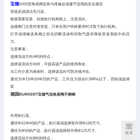
宝德
2000型角座阀安装与维修必须遵守适用的安全规范
管道必须清洁无污染。
根据需要安装，但使执行机构朝上。注意流向。
连接阀门注意对准管道，只有在用户特殊要求时才取下执行机构。
打开或维修该角阀之前先切断流体和控制气源并降低管道系统中的压
力。
注意事项：
选择流动方向A时的特点：
选择该流动方向时，可提高该产品的使用寿命。
当工作介质为液体时，选择该流向可防水锤冲击。
通径为Φ15/Φ20/Φ25的产品，工作压力须在0.3MPa以下，否则须选择
双
德国
BURKERT宝德气动角座阀不锈钢
作用执行器。
通径Φ32/Φ40的产品，执行器须选择双作用Φ100尺寸。
通径为Φ50的产品，执行器须选择双作用Φ125尺寸。
联系
选择流动方向B时的特点：