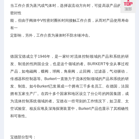
当工作介质为蒸汽或气体时，选择该流动方向时，可提高该产品的流动
顶部
密封性
能，但由于阀体中V性密封圈长时间接触工作介质，从而对产品使用寿命
有一
定影响，另外，工作介质为液体时不防水锤冲击。
德国宝德成立于1946年，是一家针对流体控制领域的产品和系统的研
发、制造的性跨国企业，也是这个领域的者。BURKERT专业从事过程
产品，如电磁阀，蝶阀，球阀，角座阀，止回阀，过滤器，气动驱动，
传感器和控制器等。Burkert一直致力于流体控制领域的产品和系统的研
发、制造。如今Burkert已发展成一个拥有三千多名员工、在德国，法国
拥有五家生产厂。在四十多个国家和地区设立了分公司的跨国集团，成
为流体控制系统领域的者。宝德在一些苛刻的工作情况下，如卫星、太
空试验室、核反应堆及深海探测装置中，Burkert产品也显示了其精确性
和可靠性。
宝德部分型号：