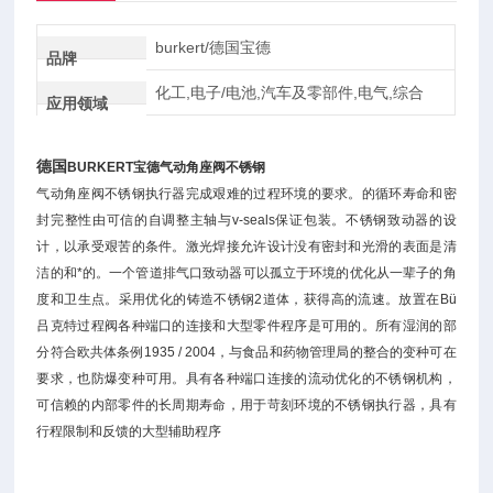
burkert/德国宝德
品牌
化工,电子/电池,汽车及零部件,电气,综合
应用领域
德国
BURKERT宝德气动角座阀不锈钢
气动角座阀不锈钢执行器完成艰难的过程环境的要求。的循环寿命和密
封完整性由可信的自调整主轴与v-seals保证包装。不锈钢致动器的设
计，以承受艰苦的条件。激光焊接允许设计没有密封和光滑的表面是清
洁的和*的。一个管道排气口致动器可以孤立于环境的优化从一辈子的角
度和卫生点。采用优化的铸造不锈钢2道体，获得高的流速。放置在Bü
吕克特过程阀各种端口的连接和大型零件程序是可用的。所有湿润的部
分符合欧共体条例1935 / 2004，与食品和药物管理局的整合的变种可在
要求，也防爆变种可用。具有各种端口连接的流动优化的不锈钢机构，
可信赖的内部零件的长周期寿命，用于苛刻环境的不锈钢执行器，具有
行程限制和反馈的大型辅助程序