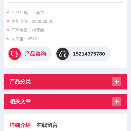
命和密封完整性由可信的自调整主轴与v-seals保证包装。不锈钢
致动器的设计，以承受艰苦的条件。激光焊接允许设计没有密封
产品厂地：上海市
和光滑的表面是清洁的和*的。一个管道排气口致动器可以孤立于
更新时间：2026-02-28
环境的优化从一辈子的角度和卫生点。采用优化的铸造不锈钢2
道体，获得高的流速。
厂商性质：代理商
访问量：2512
产品咨询
15214375780
产品分类
相关文章
详细介绍
在线留言