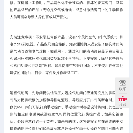
修。在机器上工作时，产品是永远不会被踩的。损坏的麦克阀门，或其
他产品或线的产品（无论是空气或电线）或意外激活阀门上的手动操作
人员可能会导致人身伤害或财产损失。
安装注意事项：不安装任何的产品，没有*个关闭空气（排气系统*）和
电tricitY到机器。产品应只由合格的、知识渊博的人员安装了解具体的阀
是气动管道和电气连接（如适用）。通过阀门的流动路径显示在目录上
阀采用标准或标准化组织类型标准图形符号。不要安装，除非这些符号
和阀门功能和行动是*理解。如果使用空气管路润滑，不要使用任何其他
建议的润滑油。目录、零件及操作表或工厂。
联系
远程气动阀：先导阀提供信号压力遥控气动阀门应通阀充足的供应和排
气能力提供积极的加压和导排电源线。导线应打开排气阀断电时。大多
顶部
数的MAC阀门可以订购手动操作。手动操作时都是设计将阀门的位置移
到与相应的电磁阀或远程空气相同的位置飞行员操作员，如果它被激
活。必须注意订购一个类型，如果有的话，这将是安全的在系统的手动
操作的物理位置他们如果故意或意外操作的由手动操作的阀门可能会造