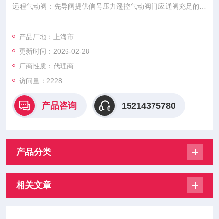
远程气动阀：先导阀提供信号压力遥控气动阀门应通阀充足的供
应和排气能力提供积极的加压和导排电源线。导线应打开排气阀
断电时。大多数的MAC阀门可以订购手动操作。手动操作时都是
产品厂地：上海市
设计将阀门的位置移到与相应的电磁阀或远程空气相同的位置飞
更新时间：2026-02-28
行员操作员，如果它被激活。
厂商性质：代理商
访问量：2228
产品咨询
15214375780
产品分类
相关文章