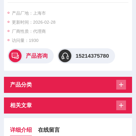
由于与17-4PH不锈钢 强平膜片tpfas 特别适用于压力测量的介质
是高粘度（粘度、油、橡胶、纸浆、化工产品等）和小尺寸的隔
产品厂地：上海市
膜是必需的而内部传感器不能用于测量室。该地连高厚度使产品
更新时间：2026-02-28
重工业应用非常可靠和适用。先进的电子内部状态允许宽范围的
电流、电压信号输出，以及创新的“数字零"功能可以方便快捷的
厂商性质：代理商
自动调
访问量：1930
产品咨询
15214375780
产品分类
相关文章
详细介绍
在线留言