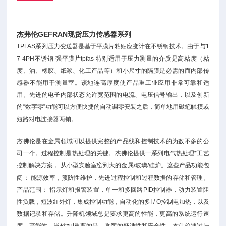
杰弗伦GEFRAN现货压力传感器系列
TPFAS系列压力变送器是基于平膜片粘贴应变计在不锈钢技术。由于与1
7-4PH不锈钢 强平膜片tpfas 特别适用于压力测量的介质是高粘度（粘
度、油、橡胶、纸浆、化工产品等）和小尺寸的隔膜是必需的而内部传
感器不能用于测量室。该地连高厚度使产品重工业应用非常可靠和适
用。先进的电子内部状态允许宽范围的电流、电压信号输出，以及创新
的“数字零”功能可以方便快捷的自动调零安装之后，简单地用磁笔触摸或
短路对电连接器两销。
杰佛伦是在金属领域可以提供完整的产品线和控制技术的为数不多的公
司一个。过程控制是热处理的关键。杰佛伦提供一系列电气热处理*工艺
控制解决方案， 从小型实验室窑到大的金属/玻璃/硅炉。这些产品功能包
阔： 能源效率，预防性维护，先进过程控制和过程数据的存储和管理。
产品范围： 指示灯和报警装置，单一和多回路PID控制器，动力装置阻
性负载，短波红外灯，集成控制功能，自动化的多I / O控制电加热，以及
数据记录和存储。升降机领域总是要求更高的性能，更高的系统运行速