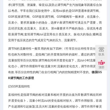
求(调节范围、泄漏量、噪音)以及防止调节阀产生汽蚀现象等因素综合加
以考虑。平常在我们实际使用中，应用zui多的是GSR普通单座调节阀、
GSR双座调节阀、GSR套筒调节阀、GSR蝶阀等一般来讲，在流量小、
压差小、要求泄漏量小的场合，选择V-座调节阀即可满足生产需要，而
且经济实惠;在流量大、压差大、泄m量要求不严格的场合，应优先考虑
双座调节阀;套筒调节阀zui适宜用在介质压差大、振动大的场合;蝶阀适
宜用于低压状态的空气或其它气体的压力、流量调节。
调节N的流量特性一般常用的有如下四种:《竹等百分比特性等百分比特
联系
性也称为对数特性，是指阀门的开度增加同样的值时，通过的调节阀的
流量按照等百分比增加.调节阀在同样开度变化值下，流zui小时流量的变
化也小，调节作用缓和平稳:流量大时.流量的变化也大，调节作用灵敏而
顶部
有效.等百分比特性的阀门在全行程阀门内的控制精度时不变的。
德国GS
R调节阀的工作原理
(2)GSR直线特性
直线特性是指调节阀的相对流量和相对开度的比值为常数调节阀在同样
开度变化值卜，流量小时流zui的变化值相对较大，调节作用较强，容易
产生超调和引起振荡;流员大时.流量的变化值相对较小，调节作用不够灵