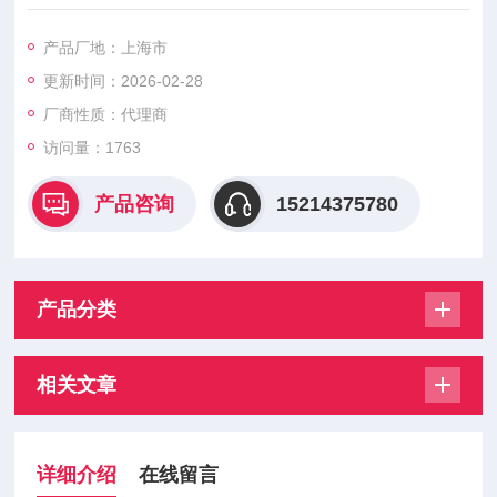
构参数上.如流通能力、公称通径及流全特性等。在这些参数中.
流通能力更-重要，它的大小直接反映调节阀的容量.它是设计选
产品厂地：上海市
型中的主要参数。因此，调节阀的选择主要从以上个因素进行考
更新时间：2026-02-28
虑。本人根据工作中调节阀的选型经验简单介绍一下GSR调节阀
的选型原则及注惫事项。GSR调节阀是一节流件，似设流体是不
厂商性质：代理商
可压缩且充满管道
访问量：1763
产品咨询
15214375780
产品分类
相关文章
详细介绍
在线留言