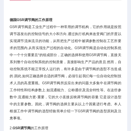
德国GSR调节阀的工作原理
GSR调节阀是工业生产过程中一种常用的调节机构，它的作用就是按照
调节器发出的控制信号的大小和方向.通过执行机构来改变阀门的开度以
实现调节流体流旦的功能，从而把生产过程中被调参数控制在工艺所要
求的范围内.从而实现生产过程的自动化。GSR调节阀是自动化控制系统
中一个十分重要且*的组成部分，正确的选择和使用GSR调节阀，直接关
系到整个自动控制系统的控制质量，直接影响生产产品的质且.然而，自
动控制系统不能正常投人运行的，有许多是由于调节阀的选型不当造成
的.因此.如何正确选择合适的调节阀，必须引起我们每一位自动化控制技
术人员的高度重视。GSR调节阀所反应出来的问题大多集中在调节阀的
工作特性和结构参数上.如流通能力、公称通径及流全特性等。在这些参
数中.流通能力更-重要，它的大小直接反映调节阀的容量.它是设计选型
中的主要参数。因此，调节阀的选择主要从以上个因素进行考虑。本人
根据工作中调节阀的选型经验简单介绍一下GSR调节阀的选型原则及注
惫事项。
2.
GSR调节阀
的工作原理