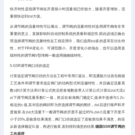
快开特性是指调节例在开度很小时流量就已经较大，随着开度增加，流
量很快达到zui大值。
从调节阀的流量特性可以肴出，调节阀的流量特性对选用调节阀有非常
重要的意义，直接影响到自动控制系统的质量和稳定性.因此必须正确合
理选择调节阀的流量特性在工程应用巾，我们选用zui多的是等百分比特
性，对于FRA变化小、可调范围小、开度变化小的场合，也可以选用直
线特性的调节阀V型球阀一般选用抛物线特性。
5.GSR调节阀口径的选定
计算选定调节阀日径的方法在工程中常用C值法，即流通能力法首先根据
工艺条件和调节要求选定阀门的结构型式和流徽特性，并且确定流量系
数c的计算方法和计算公式然后把各项数值带人计算公式计算出zui大流z
ui下调节阀流量系数C一值，然后在标准阀门额定C,值表中选择与1.2c-
相近的c.值.其对应的阀径即为所选择调节阀的阁径，zui后进行噪声和开
度验算.在zui大流量下一般调节阀的开度不超过85%,zui小流量下开度不
小于20%,若验算结果满意，阀门口径就选定了若验算结果不满意，则应
从新选择额定G.值，再进行验算.直到得到满意的结果.
德国GSR
调节阀
的
工作原理