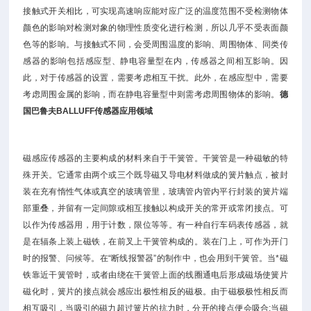
接触式开关相比，可实现高速响应能对应广泛的温度范围不受检测物体
颜色的影响对检测对象的物理性质变化进行检测，所以几乎不受表面颜
色等的影响。与接触式不同，会受周围温度的影响、周围物体、同类传
感器的影响包括感应型、静电容量型在内，传感器之间相互影响。因
此，对于传感器的设置，需要考虑相互干扰。此外，在感应型中，需要
考虑周围金属的影响，而在静电容量型中则需考虑周围物体的影响。
德
国巴鲁夫
BALLUFF传感器
应用领域
磁感应传感器的主要构成的材料来自于干簧管。干簧管是一种磁敏的特
殊开关。它通常由两个或三个既导磁又导电材料做成的簧片触点，被封
装在充有惰性气体或真空的玻璃管里，玻璃管内管内平行封装的簧片端
部重叠，并留有一定间隙或相互接触以构成开关的常开或常闭接点。可
以作为传感器用，用于计数，限位等等。有一种自行车码表传感器，就
是在辐条上装上磁铁，在前叉上干簧管构成的。装在门上，可作为开门
时的报警、问候等。在“断线报警器”的制作中，也会用到干簧管。当*磁
铁靠近干簧管时，或者由绕在干簧管上面的线圈通电后形成磁场使簧片
磁化时，簧片的接点就会感应出极性相反的磁极。由于磁极极性相反而
相互吸引，当吸引的磁力超过簧片的抗力时，分开的接点便会吸合;当磁