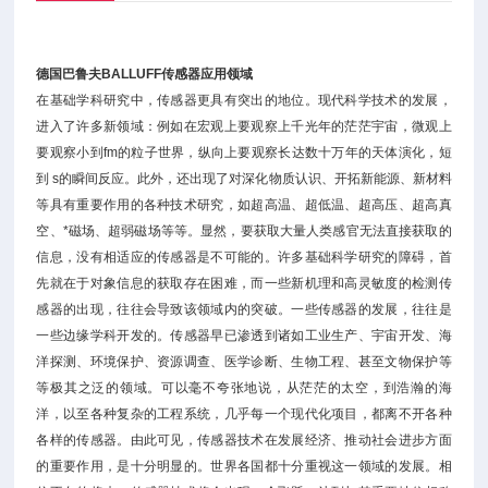
德国巴鲁夫BALLUFF传感器应用领域
在基础学科研究中，传感器更具有突出的地位。现代科学技术的发展，
进入了许多新领域：例如在宏观上要观察上千光年的茫茫宇宙，微观上
要观察小到fm的粒子世界，纵向上要观察长达数十万年的天体演化，短
到 s的瞬间反应。此外，还出现了对深化物质认识、开拓新能源、新材料
等具有重要作用的各种技术研究，如超高温、超低温、超高压、超高真
空、*磁场、超弱磁场等等。显然，要获取大量人类感官无法直接获取的
信息，没有相适应的传感器是不可能的。许多基础科学研究的障碍，首
先就在于对象信息的获取存在困难，而一些新机理和高灵敏度的检测传
感器的出现，往往会导致该领域内的突破。一些传感器的发展，往往是
一些边缘学科开发的。传感器早已渗透到诸如工业生产、宇宙开发、海
洋探测、环境保护、资源调查、医学诊断、生物工程、甚至文物保护等
等极其之泛的领域。可以毫不夸张地说，从茫茫的太空，到浩瀚的海
洋，以至各种复杂的工程系统，几乎每一个现代化项目，都离不开各种
各样的传感器。由此可见，传感器技术在发展经济、推动社会进步方面
的重要作用，是十分明显的。世界各国都十分重视这一领域的发展。相