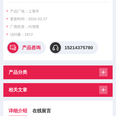
是不可能的。许多基础科学研究的障碍，首先就在于对象信息的
获取存在困难，而一些新机理和高灵敏度的检测传感器的出现，
产品厂地：上海市
往往会导致该领域内的突破。一些传感器的发展，往往是一些边
更新时间：2026-02-27
缘学科开发的。传感器早已渗透到诸如工业生产、宇宙开发、海
洋探测、环境保护、资源调查、医学诊断、生物工程、甚至文物
厂商性质：代理商
保护等等极其之泛
访问量：1872
产品咨询
15214375780
产品分类
相关文章
详细介绍
在线留言