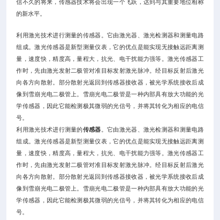
信不久的将来，传感器技术将会出现一个飞跃，达到与其重要地位相称
的新水平。
利用激光技术进行测量的传感器。它由激光器、激光检测器和测量电路
组成。激光传感器是新型测量仪表，它的优点是能实现无接触远距离测
量，速度快，精度高，量程大，抗光、电干扰能力强等。激光传感器工
作时，先由激光发射二极管对准目标发射激光脉冲。经目标反射后激光
向各方向散射。部分散射光返回到传感器接收器，被光学系统接收后成
像到雪崩光电二极管上。雪崩光电二极管是一种内部具有放大功能的光
学传感器，因此它能检测极其微弱的光信号，并将其转化为相应的电信
号。
利用激光技术进行测量的
传感器
。它由激光器、激光检测器和测量电路
组成。激光传感器是新型测量仪表，它的优点是能实现无接触远距离测
量，速度快，精度高，量程大，抗光、电干扰能力强等。激光传感器工
作时，先由激光发射二极管对准目标发射激光脉冲。经目标反射后激光
向各方向散射。部分散射光返回到传感器接收器，被光学系统接收后成
像到雪崩光电二极管上。雪崩光电二极管是一种内部具有放大功能的光
学传感器，因此它能检测极其微弱的光信号，并将其转化为相应的电信
号。