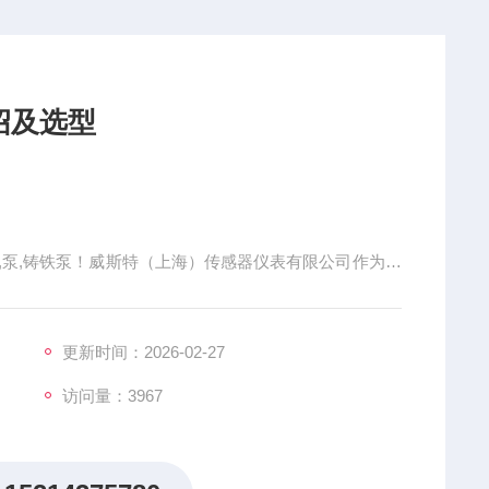
绍及选型
例阀,泵,铸铁泵！威斯特（上海）传感器仪表有限公司作为众
元器、气动元件、液压元件，生产厂商在中国的合作伙
产品，可满足不同客户的需求！是您身边的工业品超市！
-您*信赖的工业自动化
更新时间：2026-02-27
访问量：3967