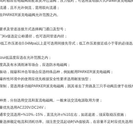
高时都应在电磁阀前配装反冲过滤阀，压力低时，可选用直动膜片式Parker派克电磁
向流通，且不允许倒流，需用双向流通；
在PARKER派克电磁阀允许范围之内。
向要求及管道连接方式选择阀门通口及型号；
门Kv值选定公称通径，也可选同管道内径；
ui低工作压差在0.04Mpa以上是可选用间接先导式；低工作压差接近或小于零的必须
和zui低温度应选在允许范围之内；
湿度高及有水滴雨淋等场合，应选防水电磁阀；
振动，颠簸和冲击等场合应选特殊品种，例如船用PARKER派克电磁阀；
或爆炸性环境中的使用应优先根据安全性要求选用耐发蚀型；
限制，需选用多功能PARKER派克电磁阀，因其省去了旁路及三只手动阀且便于在线
源种类，分别选用交流和直流电磁阀。一般来说交流电源取用方便；
优先选用AC220V.DC24V；
通常交流选用+%10%.-15%，直流允许±%10左右，如若超差，须采取稳压措施；
容量选择额定电流和消耗功率。须注意交流起动时VA值较高，在容量不足时应优先选用