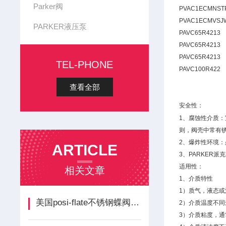
Parker阀
PVAC1ECMNST
PVAC1ECMVSJ
PARKER液压泵
PAVC65R4213
PAVC65R4213
PAVC65R4213
TEL-PHONE
PAVC100R422
查看全部
安全性：
1、腐蚀性介质：
则，阀壳中常有
2、爆炸性环境
ARTICLE
3、PARKER
适用性：
相关文章
1、介质特性
1）质气，液态
美国posi-flate不锈钢蝶阀抛光度选择
2）介质温度不
3）介质粘度，通