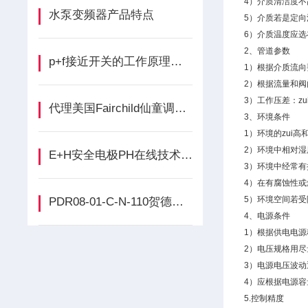
4）介质清洁度不
水泵变频器产品特点
5）介质若是定
6）介质温度应选
2、管道参数
p+f接近开关的工作原理及常见故障现象介绍
1）根据介质流
2）根据流量和阀
3）工作压差：z
代理美国Fairchild仙童调节器
3、环境条件
1）环境的zui高
2）环境中相对
E+H安全电极PH在线技术支持
3）环境中经常有
4）在有腐蚀性
5）环境空间若受
PDR08-01-C-N-110贺德克阀芯代理
4、电源条件
1）根据供电电
2）电压规格用尽量
3）电源电压波动
4）应根据电源
5.控制精度