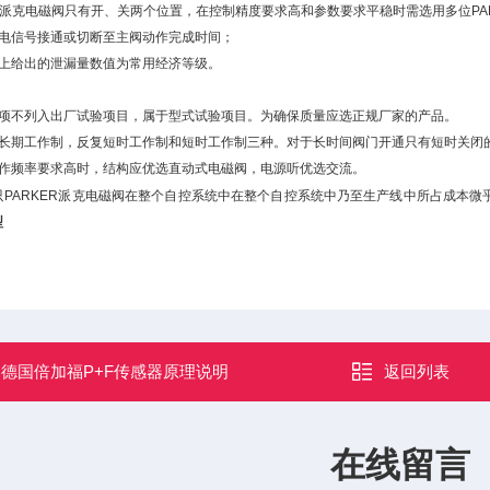
ER派克电磁阀只有开、关两个位置，在控制精度要求高和参数要求平稳时需选用多位PA
指电信号接通或切断至主阀动作完成时间；
本上给出的泄漏量数值为常用经济等级。
此项不列入出厂试验项目，属于型式试验项目。为确保质量应选正规厂家的产品。
分长期工作制，反复短时工作制和短时工作制三种。对于长时间阀门开通只有短时关闭
动作频率要求高时，结构应优选直动式电磁阀，电源听优选交流。
只PARKER派克电磁阀在整个自控系统中在整个自控系统中乃至生产线中所占成本
型
：
德国倍加福P+F传感器原理说明
返回列表
在线留言