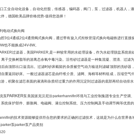
业提供进口工业自动化设备，自动化控股，传感器，编码器，阀门，泵，过滤器，机器人
伙伴，德国欧美品牌价格优势-值得您选择！
列电动式换向阀
三油腔3位4通或2位4通滑阀式换向阀，通过带有旋入式衔铁管湿式换向电磁铁进行直
0W也不能换成24V-8W。
ARKER过滤器，美国PARKER,是一种较常用的水处理设备，作为水处理脱盐系
，离子交换树脂等的游离态余氧中毒污染。活性砂过滤器是一种集混凝、澄清、过滤为
滤后由顶部出口溢流出。过滤时砂床截留的杂质被空气动力输送到滤罐顶部的洗砂器
用自重返回砂床。一般过滤器滤芯是由纤维介质、滤网、海棉等材料组成，压缩空气
旅游，积聚在滤芯表面的液滴和杂质经过重力的作用沉淀到过滤器的底部再经自动排水
PARKER
克泵
泵美国派克汉尼汾parkerhannifin环境与工业控制集团专业生
、系统保护部件、膨胀阀、电磁阀、液位控制系统、压力控制阀及手动调节阀等优质的
rhannifin的技术资源能够提供符合您的要求的正确的过滤技术，这就是为什么在世界各地
parker泵parker泵产品类别
520