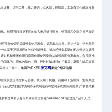
，液压设备，切削工具，压力开关，点火器，控制器，工业自动化解决方案
接操纵。线圈可以根据不同的输入电压进行调换，但直流和交流之间不能更
统前处理可有效保证后级设备使用寿命，提高出水水质，防止污染，特别是防
一体,基于逆流原理的连续过滤设备。进水经设备底部的配水管进入处理
，通过机械摩擦作用和紊流作用使污染物从滤砂表面分离出来，杂质随洗
中的固体的、液体的微粒（滴）经过过滤材料的拦截后，凝聚在滤芯表面
PARKER
派克阀
器或人工排出。
美国
类别介绍及选型
产空调、制冷系统流体控制元器件。其应用于民用、商用和工业制冷、空调系统
产品及优秀的技术为制冷系统制造商和空调系统供应商提供了*的整体解
的制造商和设备用户依靠美国派克parkerhannifin的过滤产品和人员。