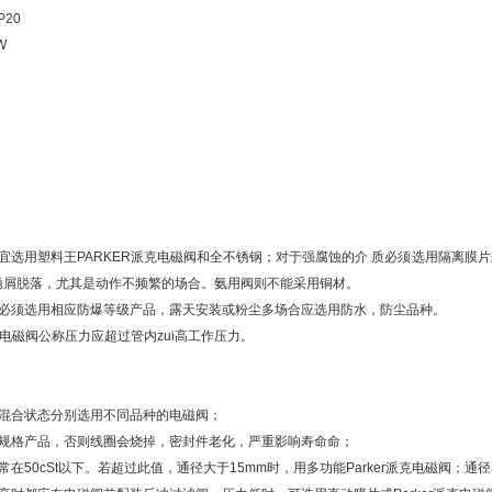
P20
W
宜选用塑料王PARKER派克电磁阀和全不锈钢；对于强腐蚀的介 质必须选用隔离膜
锈屑脱落，尤其是动作不频繁的场合。氨用阀则不能采用铜材。
：必须选用相应防爆等级产品，露天安装或粉尘多场合应选用防水，防尘品种。
派克电磁阀公称压力应超过管内zui高工作压力。
或混合状态分别选用不同品种的电磁阀；
同规格产品，否则线圈会烧掉，密封件老化，严重影响寿命命；
常在50cSt以下。若超过此值，通径大于15mm时，用多功能Parker派克电磁阀；通