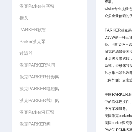
双赢。
派克Parker柱塞泵
wister专
众多企业信赖的
接头
PARKER软管
PARKER
派克系
D1VW是一种
Parker派克泵
换。同时24V－3
派克过滤器美国P
过滤器
止后级反渗透膜
派克PARKER球阀
系统，经砂床过
砂水排出净砂利
派克PARKER针形阀
（内外侧）云南
派克PARKER电磁阀
PARKER
美国
派
派克PARKER截止阀
中的流体连接件
决方案和服务。
派克Parker液压泵
美国派克parke
美国parker派克泵
派克PARKER阀
PVAC1PCMNS3