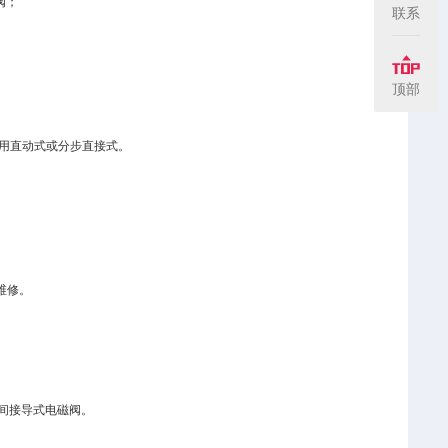
阀；
联系
顶部
选用直动式或分步直接式。
维修。
间接导式电磁阀。