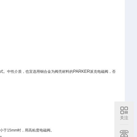
PARKER
片式。中性介质，也宜选用铜合金为阀壳材料的
派克电磁阀，否
关注
径小于15mm时，用高粘度电磁阀。