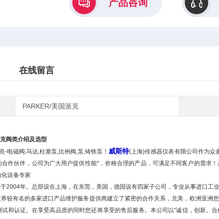
产品咨询
在线留言
PARKER/美国派克
派克阀类介绍及选型
威斯特
克-电磁阀,马达,柱塞泵,比例阀,泵,铸铁泵！
(上海)传感器仪表有限公司作为
合作伙伴，公司为广大用户提供性能*，价格合理的产品，可满足不同客户的需求！是您
动化设备专家
成立于2004年。总部设在上海，在东莞，美国，德国设有四家子公司，专业从事进口
与世界较有名的多家进口产品维护服务提供商建立了紧密的合作关系，北美，欧洲亚洲您
测试和认证。在享受高品质的同时您还将享受的售后服务。本公司以“诚信，创新。合