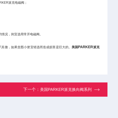
RKER派克电磁阀；
的情况，则宜选用常开电磁阀。
PARKER
微乎其微，如果贪图小便宜错选而造成损害是巨大的。
美国
派克
下一个：
美国PARKER派克换向阀系列